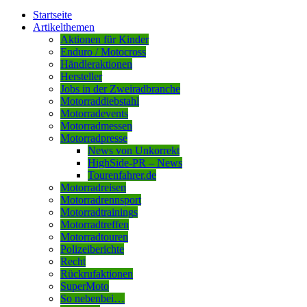
Startseite
Artikelthemen
Aktionen für Kinder
Enduro / Motocross
Händleraktionen
Hersteller
Jobs in der Zweiradbranche
Motorraddiebstahl
Motorradevents
Motorradmessen
Motorradpresse
News von Unkorrekt
HighSide-PR – News
Tourenfahrer.de
Motorradreisen
Motorradrennsport
Motorradtrainings
Motorradtreffen
Motorradtouren
Polizeiberichte
Recht
Rückrufaktionen
SuperMoto
So nebenbei…