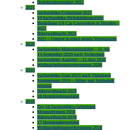
Heimkinderausfahrt 2022
2021
Sachsenbike-Geburtstag 2021
19.Sachsenbike-Heimkinderausfahrt
Begleitung US Car Convention in Dresden –
2021
Bikerweihnacht 2021
2021 – Umzug in einen neuen Vereinsraum
2020
Sachsenbike-Motorradausfahrt – 11. bis
13.September 2020 nach Tschechien
Sachsenbike-Ausfahrt – 21.Juni 2020
Weihnachtsbaumverbrennung 2020
2019
Sachsenbike-Tour 2019 nach Thüringen
Sommerputz 2019 – früher mal Subbotnik
genannt
Bikerweihnacht 2019
18.Heimkinderausfahrt
2018
Der 18.Sachsenbike-Geburtstag
Moppedrennen 2018
Bikerweihnacht 2018
17.Heimkinderausfahrt
Weihnachtsbaumverbrennung 2018