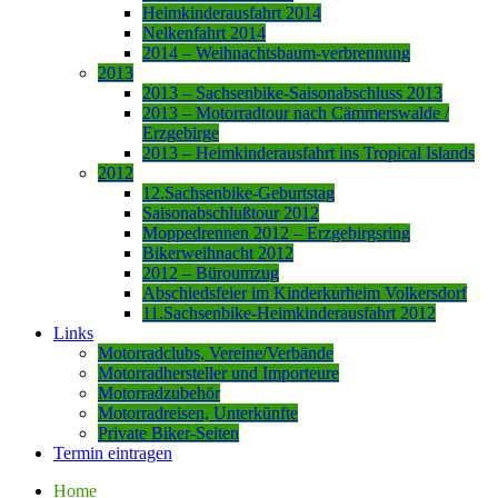
Heimkinderausfahrt 2014
Nelkenfahrt 2014
2014 – Weihnachtsbaum-verbrennung
2013
2013 – Sachsenbike-Saisonabschluss 2013
2013 – Motorradtour nach Cämmerswalde /
Erzgebirge
2013 – Heimkinderausfahrt ins Tropical Islands
2012
12.Sachsenbike-Geburtstag
Saisonabschlußtour 2012
Moppedrennen 2012 – Erzgebirgsring
Bikerweihnacht 2012
2012 – Büroumzug
Abschiedsfeier im Kinderkurheim Volkersdorf
11.Sachsenbike-Heimkinderausfahrt 2012
Links
Motorradclubs, Vereine/Verbände
Motorradhersteller und Importeure
Motorradzubehör
Motorradreisen, Unterkünfte
Private Biker-Seiten
Termin eintragen
Home