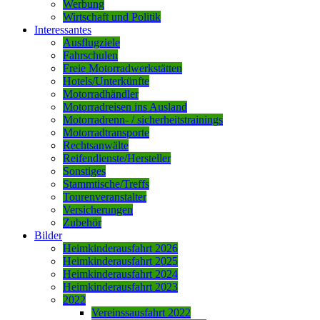
Werbung
Wirtschaft und Politik
Interessantes
Ausflugziele
Fahrschulen
Freie Motorradwerkstätten
Hotels/Unterkünfte
Motorradhändler
Motorradreisen ins Ausland
Motorradrenn- / sicherheitstrainings
Motorradtransporte
Rechtsanwälte
Reifendienste/Hersteller
Sonstiges
Stammtische/Treffs
Tourenveranstalter
Versicherungen
Zubehör
Bilder
Heimkinderausfahrt 2026
Heimkinderausfahrt 2025
Heimkinderausfahrt 2024
Heimkinderausfahrt 2023
2022
Vereinssausfahrt 2022