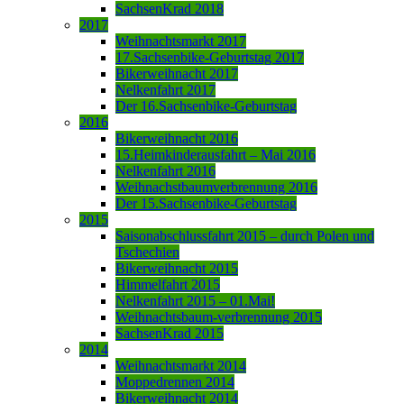
SachsenKrad 2018
2017
Weihnachtsmarkt 2017
17.Sachsenbike-Geburtstag 2017
Bikerweihnacht 2017
Nelkenfahrt 2017
Der 16.Sachsenbike-Geburtstag
2016
Bikerweihnacht 2016
15.Heimkinderausfahrt – Mai 2016
Nelkenfahrt 2016
Weihnachstbaumverbrennung 2016
Der 15.Sachsenbike-Geburtstag
2015
Saisonabschlussfahrt 2015 – durch Polen und
Tschechien
Bikerweihnacht 2015
Himmelfahrt 2015
Nelkenfahrt 2015 – 01.Mai!
Weihnachtsbaum-verbrennung 2015
SachsenKrad 2015
2014
Weihnachtsmarkt 2014
Moppedrennen 2014
Bikerweihnacht 2014