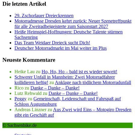
Die letzten Artikel
29. Zschorlauer Dreieckrennen
Motorradmesse Dresden kehrt zurück: Neuer Szenetreffpunkt
für alle Zweiradbeigeisterte zum Saisonstart 2027
Heiße Heimspiel-Hoffnungen: Deutsche Talente stürmen
Sachsenring
Das Team Weidaer Dreieck sucht Dich!
Deutscher Motorradmarkt im Mai weiter im Plus
Neueste Kommentare
Heike Lau
zu
Ho, Ho, Ho – bald ist es wieder soweit!
Schwerer Unfall in Mannheim: Zwei Motorradfahrer
kollidieren heftig!
zu
Anklage nach tödlichem Motorradunfall
Rico
zu
Danke – Danke – Danke!
Lutz Rehwald
zu
Danke – Danke – Danke!
Peggy
zu
Gemeinschaft, Leidenschaft und Fahrspaß auf
Schloss Augustusburg
Andreas Linzner
zu
Aus Zwei wird Eins – Motogiro Dresden
gibt ein Geschäft auf
© Sachsenbike.de