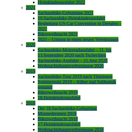
Heimkinderausfahrt 2022
2021
Sachsenbike-Geburtstag 2021
19.Sachsenbike-Heimkinderausfahrt
Begleitung US Car Convention in Dresden –
2021
Bikerweihnacht 2021
2021 – Umzug in einen neuen Vereinsraum
2020
Sachsenbike-Motorradausfahrt – 11. bis
13.September 2020 nach Tschechien
Sachsenbike-Ausfahrt – 21.Juni 2020
Weihnachtsbaumverbrennung 2020
2019
Sachsenbike-Tour 2019 nach Thüringen
Sommerputz 2019 – früher mal Subbotnik
genannt
Bikerweihnacht 2019
18.Heimkinderausfahrt
2018
Der 18.Sachsenbike-Geburtstag
Moppedrennen 2018
Bikerweihnacht 2018
17.Heimkinderausfahrt
Weihnachtsbaumverbrennung 2018