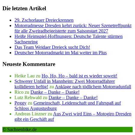
Die letzten Artikel
29. Zschorlauer Dreieckrennen
Motorradmesse Dresden kehrt zurück: Neuer Szenetreffpunkt
für alle Zweiradbeigeisterte zum Saisonstart 2027
Heiße Heimspiel-Hoffnungen: Deutsche Talente stürmen
Sachsenring
Das Team Weidaer Dreieck sucht Dich!
Deutscher Motorradmarkt im Mai weiter im Plus
Neueste Kommentare
Heike Lau
zu
Ho, Ho, Ho – bald ist es wieder soweit!
Schwerer Unfall in Mannheim: Zwei Motorradfahrer
kollidieren heftig!
zu
Anklage nach tödlichem Motorradunfall
Rico
zu
Danke – Danke – Danke!
Lutz Rehwald
zu
Danke – Danke – Danke!
Peggy
zu
Gemeinschaft, Leidenschaft und Fahrspaß auf
Schloss Augustusburg
Andreas Linzner
zu
Aus Zwei wird Eins – Motogiro Dresden
gibt ein Geschäft auf
© Sachsenbike.de