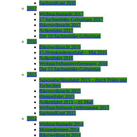
SachsenKrad 2018
2017
Weihnachtsmarkt 2017
17.Sachsenbike-Geburtstag 2017
Bikerweihnacht 2017
Nelkenfahrt 2017
Der 16.Sachsenbike-Geburtstag
2016
Bikerweihnacht 2016
15.Heimkinderausfahrt – Mai 2016
Nelkenfahrt 2016
Weihnachstbaumverbrennung 2016
Der 15.Sachsenbike-Geburtstag
2015
Saisonabschlussfahrt 2015 – durch Polen und
Tschechien
Bikerweihnacht 2015
Himmelfahrt 2015
Nelkenfahrt 2015 – 01.Mai!
Weihnachtsbaum-verbrennung 2015
SachsenKrad 2015
2014
Weihnachtsmarkt 2014
Moppedrennen 2014
Bikerweihnacht 2014