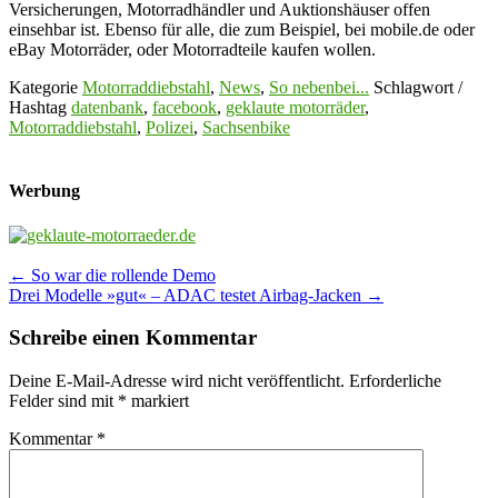
Versicherungen, Motorradhändler und Auktionshäuser offen
einsehbar ist. Ebenso für alle, die zum Beispiel, bei mobile.de oder
eBay Motorräder, oder Motorradteile kaufen wollen.
Kategorie
Motorraddiebstahl
,
News
,
So nebenbei...
Schlagwort /
Hashtag
datenbank
,
facebook
,
geklaute motorräder
,
Motorraddiebstahl
,
Polizei
,
Sachsenbike
Werbung
Post
←
So war die rollende Demo
Drei Modelle »gut« – ADAC testet Airbag-Jacken
→
navigation
Schreibe einen Kommentar
Deine E-Mail-Adresse wird nicht veröffentlicht.
Erforderliche
Felder sind mit
*
markiert
Kommentar
*