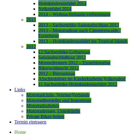
Heimkinderausfahrt 2014
Nelkenfahrt 2014
2014 – Weihnachtsbaum-verbrennung
2013
2013 – Sachsenbike-Saisonabschluss 2013
2013 – Motorradtour nach Cämmerswalde /
Erzgebirge
2013 – Heimkinderausfahrt ins Tropical Islands
2012
12.Sachsenbike-Geburtstag
Saisonabschlußtour 2012
Moppedrennen 2012 – Erzgebirgsring
Bikerweihnacht 2012
2012 – Büroumzug
Abschiedsfeier im Kinderkurheim Volkersdorf
11.Sachsenbike-Heimkinderausfahrt 2012
Links
Motorradclubs, Vereine/Verbände
Motorradhersteller und Importeure
Motorradzubehör
Motorradreisen, Unterkünfte
Private Biker-Seiten
Termin eintragen
Home