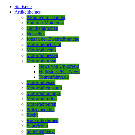
Startseite
Artikelthemen
Aktionen für Kinder
Enduro / Motocross
Händleraktionen
Hersteller
Jobs in der Zweiradbranche
Motorraddiebstahl
Motorradevents
Motorradmessen
Motorradpresse
News von Unkorrekt
HighSide-PR – News
Tourenfahrer.de
Motorradreisen
Motorradrennsport
Motorradtrainings
Motorradtreffen
Motorradtouren
Polizeiberichte
Recht
Rückrufaktionen
SuperMoto
So nebenbei…