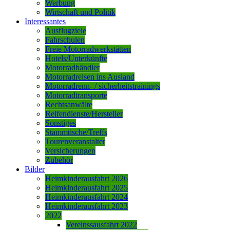
Werbung
Wirtschaft und Politik
Interessantes
Ausflugziele
Fahrschulen
Freie Motorradwerkstätten
Hotels/Unterkünfte
Motorradhändler
Motorradreisen ins Ausland
Motorradrenn- / sicherheitstrainings
Motorradtransporte
Rechtsanwälte
Reifendienste/Hersteller
Sonstiges
Stammtische/Treffs
Tourenveranstalter
Versicherungen
Zubehör
Bilder
Heimkinderausfahrt 2026
Heimkinderausfahrt 2025
Heimkinderausfahrt 2024
Heimkinderausfahrt 2023
2022
Vereinssausfahrt 2022