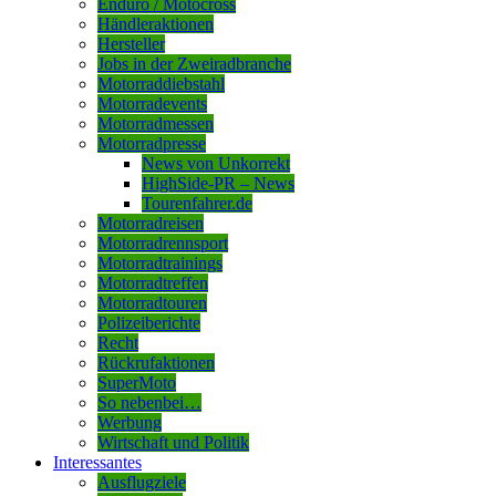
Enduro / Motocross
Händleraktionen
Hersteller
Jobs in der Zweiradbranche
Motorraddiebstahl
Motorradevents
Motorradmessen
Motorradpresse
News von Unkorrekt
HighSide-PR – News
Tourenfahrer.de
Motorradreisen
Motorradrennsport
Motorradtrainings
Motorradtreffen
Motorradtouren
Polizeiberichte
Recht
Rückrufaktionen
SuperMoto
So nebenbei…
Werbung
Wirtschaft und Politik
Interessantes
Ausflugziele