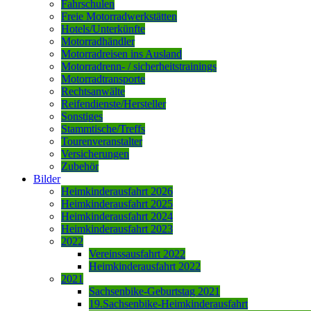
Fahrschulen
Freie Motorradwerkstätten
Hotels/Unterkünfte
Motorradhändler
Motorradreisen ins Ausland
Motorradrenn- / sicherheitstrainings
Motorradtransporte
Rechtsanwälte
Reifendienste/Hersteller
Sonstiges
Stammtische/Treffs
Tourenveranstalter
Versicherungen
Zubehör
Bilder
Heimkinderausfahrt 2026
Heimkinderausfahrt 2025
Heimkinderausfahrt 2024
Heimkinderausfahrt 2023
2022
Vereinssausfahrt 2022
Heimkinderausfahrt 2022
2021
Sachsenbike-Geburtstag 2021
19.Sachsenbike-Heimkinderausfahrt