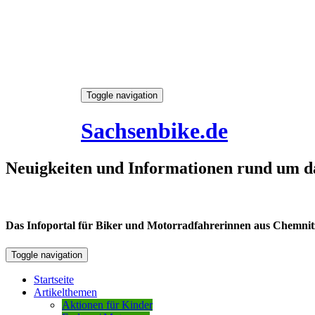
Skip
Toggle navigation
to
6. August 2026
content
Sachsenbike.de
Neuigkeiten und Informationen rund um d
Das Infoportal für Biker und Motorradfahrerinnen aus Chemnitz /
Toggle navigation
Startseite
Artikelthemen
Aktionen für Kinder