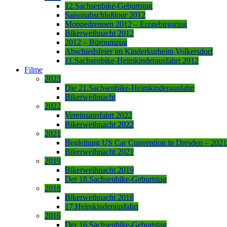
12.Sachsenbike-Geburtstag
Saisonabschlußtour 2012
Moppedrennen 2012 – Erzgebirgsring
Bikerweihnacht 2012
2012 – Büroumzug
Abschiedsfeier im Kinderkurheim Volkersdorf
11.Sachsenbike-Heimkinderausfahrt 2012
Filme
2023
Die 21.Sachsenbike-Heimkinderausfahrt
Bikerweihnacht
2022
Vereinsausfahrt 2022
Bikerweihnacht 2022
2021
Begleitung US Car Convention in Dresden – 2021
Bikerweihnacht 2021
2019
Bikerweihnacht 2019
Der 18.Sachsenbike-Geburtstag
2018
Bikerweihnacht 2018
17.Heimkinderausfahrt
2016
Der 16.Sachsenbike-Geburtstag