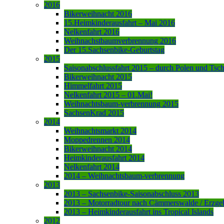
2016
Bikerweihnacht 2016
15.Heimkinderausfahrt – Mai 2016
Nelkenfahrt 2016
Weihnachstbaumverbrennung 2016
Der 15.Sachsenbike-Geburtstag
2015
Saisonabschlussfahrt 2015 – durch Polen und Tsc
Bikerweihnacht 2015
Himmelfahrt 2015
Nelkenfahrt 2015 – 01.Mai!
Weihnachtsbaum-verbrennung 2015
SachsenKrad 2015
2014
Weihnachtsmarkt 2014
Moppedrennen 2014
Bikerweihnacht 2014
Heimkinderausfahrt 2014
Nelkenfahrt 2014
2014 – Weihnachtsbaum-verbrennung
2013
2013 – Sachsenbike-Saisonabschluss 2013
2013 – Motorradtour nach Cämmerswalde / Erzge
2013 – Heimkinderausfahrt ins Tropical Islands
2012