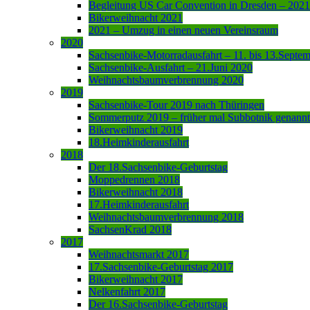
Begleitung US Car Convention in Dresden – 2021
Bikerweihnacht 2021
2021 – Umzug in einen neuen Vereinsraum
2020
Sachsenbike-Motorradausfahrt – 11. bis 13.Septe
Sachsenbike-Ausfahrt – 21.Juni 2020
Weihnachtsbaumverbrennung 2020
2019
Sachsenbike-Tour 2019 nach Thüringen
Sommerputz 2019 – früher mal Subbotnik genannt
Bikerweihnacht 2019
18.Heimkinderausfahrt
2018
Der 18.Sachsenbike-Geburtstag
Moppedrennen 2018
Bikerweihnacht 2018
17.Heimkinderausfahrt
Weihnachtsbaumverbrennung 2018
SachsenKrad 2018
2017
Weihnachtsmarkt 2017
17.Sachsenbike-Geburtstag 2017
Bikerweihnacht 2017
Nelkenfahrt 2017
Der 16.Sachsenbike-Geburtstag