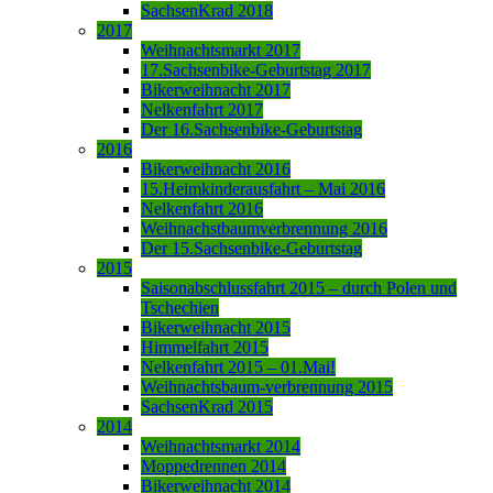
SachsenKrad 2018
2017
Weihnachtsmarkt 2017
17.Sachsenbike-Geburtstag 2017
Bikerweihnacht 2017
Nelkenfahrt 2017
Der 16.Sachsenbike-Geburtstag
2016
Bikerweihnacht 2016
15.Heimkinderausfahrt – Mai 2016
Nelkenfahrt 2016
Weihnachstbaumverbrennung 2016
Der 15.Sachsenbike-Geburtstag
2015
Saisonabschlussfahrt 2015 – durch Polen und
Tschechien
Bikerweihnacht 2015
Himmelfahrt 2015
Nelkenfahrt 2015 – 01.Mai!
Weihnachtsbaum-verbrennung 2015
SachsenKrad 2015
2014
Weihnachtsmarkt 2014
Moppedrennen 2014
Bikerweihnacht 2014