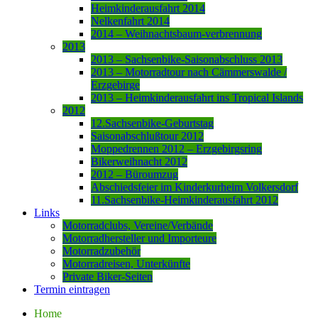
Heimkinderausfahrt 2014
Nelkenfahrt 2014
2014 – Weihnachtsbaum-verbrennung
2013
2013 – Sachsenbike-Saisonabschluss 2013
2013 – Motorradtour nach Cämmerswalde /
Erzgebirge
2013 – Heimkinderausfahrt ins Tropical Islands
2012
12.Sachsenbike-Geburtstag
Saisonabschlußtour 2012
Moppedrennen 2012 – Erzgebirgsring
Bikerweihnacht 2012
2012 – Büroumzug
Abschiedsfeier im Kinderkurheim Volkersdorf
11.Sachsenbike-Heimkinderausfahrt 2012
Links
Motorradclubs, Vereine/Verbände
Motorradhersteller und Importeure
Motorradzubehör
Motorradreisen, Unterkünfte
Private Biker-Seiten
Termin eintragen
Home