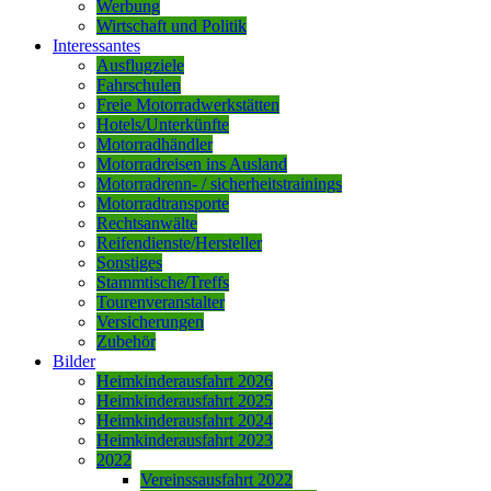
Werbung
Wirtschaft und Politik
Interessantes
Ausflugziele
Fahrschulen
Freie Motorradwerkstätten
Hotels/Unterkünfte
Motorradhändler
Motorradreisen ins Ausland
Motorradrenn- / sicherheitstrainings
Motorradtransporte
Rechtsanwälte
Reifendienste/Hersteller
Sonstiges
Stammtische/Treffs
Tourenveranstalter
Versicherungen
Zubehör
Bilder
Heimkinderausfahrt 2026
Heimkinderausfahrt 2025
Heimkinderausfahrt 2024
Heimkinderausfahrt 2023
2022
Vereinssausfahrt 2022