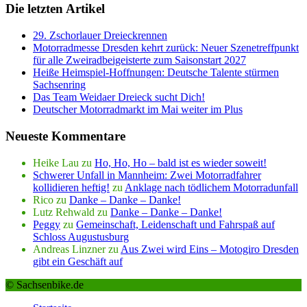
Die letzten Artikel
29. Zschorlauer Dreieckrennen
Motorradmesse Dresden kehrt zurück: Neuer Szenetreffpunkt
für alle Zweiradbeigeisterte zum Saisonstart 2027
Heiße Heimspiel-Hoffnungen: Deutsche Talente stürmen
Sachsenring
Das Team Weidaer Dreieck sucht Dich!
Deutscher Motorradmarkt im Mai weiter im Plus
Neueste Kommentare
Heike Lau
zu
Ho, Ho, Ho – bald ist es wieder soweit!
Schwerer Unfall in Mannheim: Zwei Motorradfahrer
kollidieren heftig!
zu
Anklage nach tödlichem Motorradunfall
Rico
zu
Danke – Danke – Danke!
Lutz Rehwald
zu
Danke – Danke – Danke!
Peggy
zu
Gemeinschaft, Leidenschaft und Fahrspaß auf
Schloss Augustusburg
Andreas Linzner
zu
Aus Zwei wird Eins – Motogiro Dresden
gibt ein Geschäft auf
© Sachsenbike.de