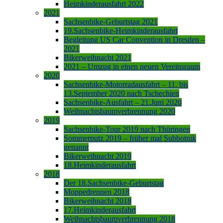
Heimkinderausfahrt 2022
2021
Sachsenbike-Geburtstag 2021
19.Sachsenbike-Heimkinderausfahrt
Begleitung US Car Convention in Dresden –
2021
Bikerweihnacht 2021
2021 – Umzug in einen neuen Vereinsraum
2020
Sachsenbike-Motorradausfahrt – 11. bis
13.September 2020 nach Tschechien
Sachsenbike-Ausfahrt – 21.Juni 2020
Weihnachtsbaumverbrennung 2020
2019
Sachsenbike-Tour 2019 nach Thüringen
Sommerputz 2019 – früher mal Subbotnik
genannt
Bikerweihnacht 2019
18.Heimkinderausfahrt
2018
Der 18.Sachsenbike-Geburtstag
Moppedrennen 2018
Bikerweihnacht 2018
17.Heimkinderausfahrt
Weihnachtsbaumverbrennung 2018