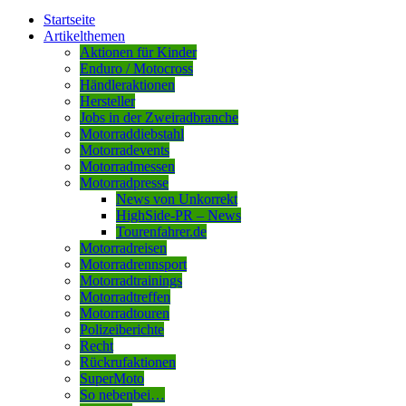
Startseite
Artikelthemen
Aktionen für Kinder
Enduro / Motocross
Händleraktionen
Hersteller
Jobs in der Zweiradbranche
Motorraddiebstahl
Motorradevents
Motorradmessen
Motorradpresse
News von Unkorrekt
HighSide-PR – News
Tourenfahrer.de
Motorradreisen
Motorradrennsport
Motorradtrainings
Motorradtreffen
Motorradtouren
Polizeiberichte
Recht
Rückrufaktionen
SuperMoto
So nebenbei…