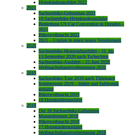
Heimkinderausfahrt 2022
2021
Sachsenbike-Geburtstag 2021
19.Sachsenbike-Heimkinderausfahrt
Begleitung US Car Convention in Dresden –
2021
Bikerweihnacht 2021
2021 – Umzug in einen neuen Vereinsraum
2020
Sachsenbike-Motorradausfahrt – 11. bis
13.September 2020 nach Tschechien
Sachsenbike-Ausfahrt – 21.Juni 2020
Weihnachtsbaumverbrennung 2020
2019
Sachsenbike-Tour 2019 nach Thüringen
Sommerputz 2019 – früher mal Subbotnik
genannt
Bikerweihnacht 2019
18.Heimkinderausfahrt
2018
Der 18.Sachsenbike-Geburtstag
Moppedrennen 2018
Bikerweihnacht 2018
17.Heimkinderausfahrt
Weihnachtsbaumverbrennung 2018