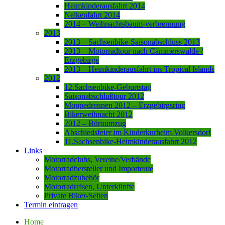
Heimkinderausfahrt 2014
Nelkenfahrt 2014
2014 – Weihnachtsbaum-verbrennung
2013
2013 – Sachsenbike-Saisonabschluss 2013
2013 – Motorradtour nach Cämmerswalde /
Erzgebirge
2013 – Heimkinderausfahrt ins Tropical Islands
2012
12.Sachsenbike-Geburtstag
Saisonabschlußtour 2012
Moppedrennen 2012 – Erzgebirgsring
Bikerweihnacht 2012
2012 – Büroumzug
Abschiedsfeier im Kinderkurheim Volkersdorf
11.Sachsenbike-Heimkinderausfahrt 2012
Links
Motorradclubs, Vereine/Verbände
Motorradhersteller und Importeure
Motorradzubehör
Motorradreisen, Unterkünfte
Private Biker-Seiten
Termin eintragen
Home