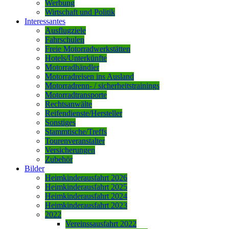
Werbung
Wirtschaft und Politik
Interessantes
Ausflugziele
Fahrschulen
Freie Motorradwerkstätten
Hotels/Unterkünfte
Motorradhändler
Motorradreisen ins Ausland
Motorradrenn- / sicherheitstrainings
Motorradtransporte
Rechtsanwälte
Reifendienste/Hersteller
Sonstiges
Stammtische/Treffs
Tourenveranstalter
Versicherungen
Zubehör
Bilder
Heimkinderausfahrt 2026
Heimkinderausfahrt 2025
Heimkinderausfahrt 2024
Heimkinderausfahrt 2023
2022
Vereinssausfahrt 2022