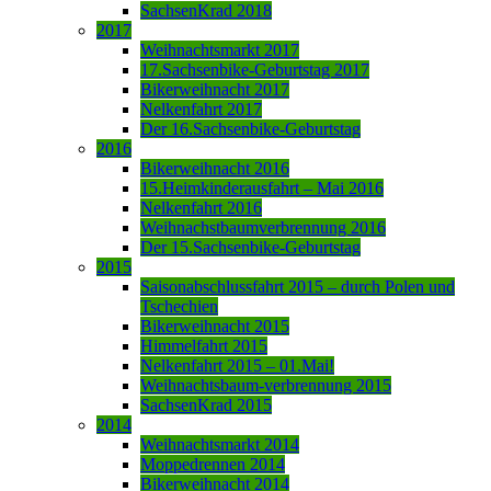
SachsenKrad 2018
2017
Weihnachtsmarkt 2017
17.Sachsenbike-Geburtstag 2017
Bikerweihnacht 2017
Nelkenfahrt 2017
Der 16.Sachsenbike-Geburtstag
2016
Bikerweihnacht 2016
15.Heimkinderausfahrt – Mai 2016
Nelkenfahrt 2016
Weihnachstbaumverbrennung 2016
Der 15.Sachsenbike-Geburtstag
2015
Saisonabschlussfahrt 2015 – durch Polen und
Tschechien
Bikerweihnacht 2015
Himmelfahrt 2015
Nelkenfahrt 2015 – 01.Mai!
Weihnachtsbaum-verbrennung 2015
SachsenKrad 2015
2014
Weihnachtsmarkt 2014
Moppedrennen 2014
Bikerweihnacht 2014