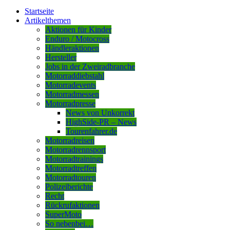
Startseite
Artikelthemen
Aktionen für Kinder
Enduro / Motocross
Händleraktionen
Hersteller
Jobs in der Zweiradbranche
Motorraddiebstahl
Motorradevents
Motorradmessen
Motorradpresse
News von Unkorrekt
HighSide-PR – News
Tourenfahrer.de
Motorradreisen
Motorradrennsport
Motorradtrainings
Motorradtreffen
Motorradtouren
Polizeiberichte
Recht
Rückrufaktionen
SuperMoto
So nebenbei…