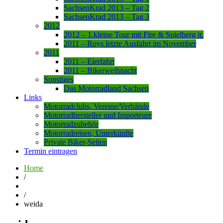
SachsenKrad 2013 – Tag 2
SachsenKrad 2013 – Tag 3
2012
2012 – 1.kleine Tour mit Fire & Spielberg jr.
2011 – Roys letzte Ausfahrt im November
2011
2011 – Eierfahrt
2011 – Bikerweihnacht
Sonstiges
Das Motorradland Sachsen
Links
Motorradclubs, Vereine/Verbände
Motorradhersteller und Importeure
Motorradzubehör
Motorradreisen, Unterkünfte
Private Biker-Seiten
Termin eintragen
Home
/
/
weida