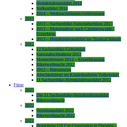
Heimkinderausfahrt 2014
Nelkenfahrt 2014
2014 – Weihnachtsbaum-verbrennung
2013
2013 – Sachsenbike-Saisonabschluss 2013
2013 – Motorradtour nach Cämmerswalde /
Erzgebirge
2013 – Heimkinderausfahrt ins Tropical Islands
2012
12.Sachsenbike-Geburtstag
Saisonabschlußtour 2012
Moppedrennen 2012 – Erzgebirgsring
Bikerweihnacht 2012
2012 – Büroumzug
Abschiedsfeier im Kinderkurheim Volkersdorf
11.Sachsenbike-Heimkinderausfahrt 2012
Filme
2023
Die 21.Sachsenbike-Heimkinderausfahrt
Bikerweihnacht
2022
Vereinsausfahrt 2022
Bikerweihnacht 2022
2021
Begleitung US Car Convention in Dresden –