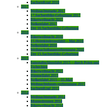
SachsenKrad 2018
2017
Weihnachtsmarkt 2017
17.Sachsenbike-Geburtstag 2017
Bikerweihnacht 2017
Nelkenfahrt 2017
Der 16.Sachsenbike-Geburtstag
2016
Bikerweihnacht 2016
15.Heimkinderausfahrt – Mai 2016
Nelkenfahrt 2016
Weihnachstbaumverbrennung 2016
Der 15.Sachsenbike-Geburtstag
2015
Saisonabschlussfahrt 2015 – durch Polen und
Tschechien
Bikerweihnacht 2015
Himmelfahrt 2015
Nelkenfahrt 2015 – 01.Mai!
Weihnachtsbaum-verbrennung 2015
SachsenKrad 2015
2014
Weihnachtsmarkt 2014
Moppedrennen 2014
Bikerweihnacht 2014