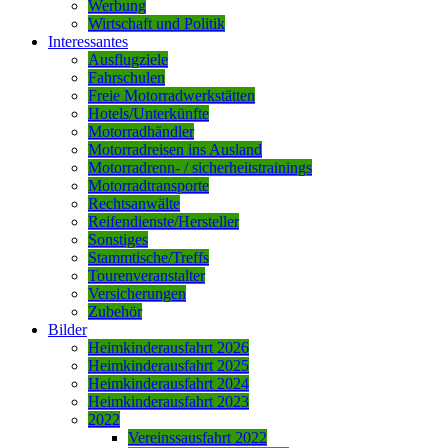
Werbung
Wirtschaft und Politik
Interessantes
Ausflugziele
Fahrschulen
Freie Motorradwerkstätten
Hotels/Unterkünfte
Motorradhändler
Motorradreisen ins Ausland
Motorradrenn- / sicherheitstrainings
Motorradtransporte
Rechtsanwälte
Reifendienste/Hersteller
Sonstiges
Stammtische/Treffs
Tourenveranstalter
Versicherungen
Zubehör
Bilder
Heimkinderausfahrt 2026
Heimkinderausfahrt 2025
Heimkinderausfahrt 2024
Heimkinderausfahrt 2023
2022
Vereinssausfahrt 2022