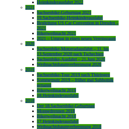
Heimkinderausfahrt 2022
2021
Sachsenbike-Geburtstag 2021
19.Sachsenbike-Heimkinderausfahrt
Begleitung US Car Convention in Dresden –
2021
Bikerweihnacht 2021
2021 – Umzug in einen neuen Vereinsraum
2020
Sachsenbike-Motorradausfahrt – 11. bis
13.September 2020 nach Tschechien
Sachsenbike-Ausfahrt – 21.Juni 2020
Weihnachtsbaumverbrennung 2020
2019
Sachsenbike-Tour 2019 nach Thüringen
Sommerputz 2019 – früher mal Subbotnik
genannt
Bikerweihnacht 2019
18.Heimkinderausfahrt
2018
Der 18.Sachsenbike-Geburtstag
Moppedrennen 2018
Bikerweihnacht 2018
17.Heimkinderausfahrt
Weihnachtsbaumverbrennung 2018