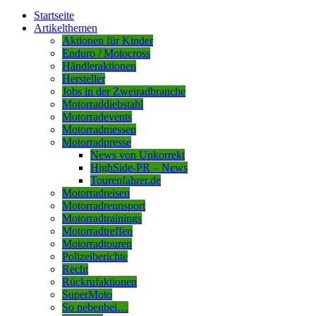
Startseite
Artikelthemen
Aktionen für Kinder
Enduro / Motocross
Händleraktionen
Hersteller
Jobs in der Zweiradbranche
Motorraddiebstahl
Motorradevents
Motorradmessen
Motorradpresse
News von Unkorrekt
HighSide-PR – News
Tourenfahrer.de
Motorradreisen
Motorradrennsport
Motorradtrainings
Motorradtreffen
Motorradtouren
Polizeiberichte
Recht
Rückrufaktionen
SuperMoto
So nebenbei…