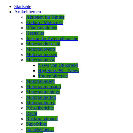
Startseite
Artikelthemen
Aktionen für Kinder
Enduro / Motocross
Händleraktionen
Hersteller
Jobs in der Zweiradbranche
Motorraddiebstahl
Motorradevents
Motorradmessen
Motorradpresse
News von Unkorrekt
HighSide-PR – News
Tourenfahrer.de
Motorradreisen
Motorradrennsport
Motorradtrainings
Motorradtreffen
Motorradtouren
Polizeiberichte
Recht
Rückrufaktionen
SuperMoto
So nebenbei…