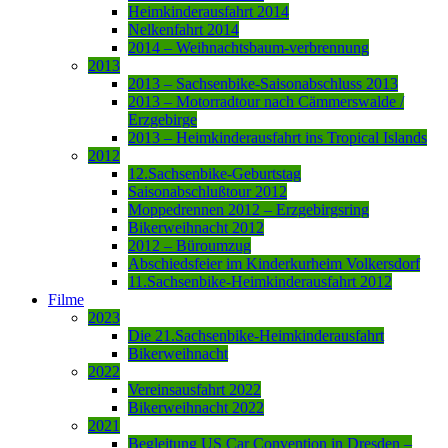
Heimkinderausfahrt 2014
Nelkenfahrt 2014
2014 – Weihnachtsbaum-verbrennung
2013
2013 – Sachsenbike-Saisonabschluss 2013
2013 – Motorradtour nach Cämmerswalde /
Erzgebirge
2013 – Heimkinderausfahrt ins Tropical Islands
2012
12.Sachsenbike-Geburtstag
Saisonabschlußtour 2012
Moppedrennen 2012 – Erzgebirgsring
Bikerweihnacht 2012
2012 – Büroumzug
Abschiedsfeier im Kinderkurheim Volkersdorf
11.Sachsenbike-Heimkinderausfahrt 2012
Filme
2023
Die 21.Sachsenbike-Heimkinderausfahrt
Bikerweihnacht
2022
Vereinsausfahrt 2022
Bikerweihnacht 2022
2021
Begleitung US Car Convention in Dresden –