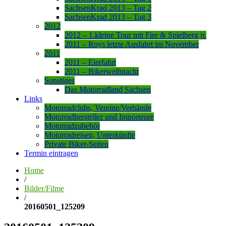
SachsenKrad 2013 – Tag 2
SachsenKrad 2013 – Tag 3
2012
2012 – 1.kleine Tour mit Fire & Spielberg jr.
2011 – Roys letzte Ausfahrt im November
2011
2011 – Eierfahrt
2011 – Bikerweihnacht
Sonstiges
Das Motorradland Sachsen
Links
Motorradclubs, Vereine/Verbände
Motorradhersteller und Importeure
Motorradzubehör
Motorradreisen, Unterkünfte
Private Biker-Seiten
Termin eintragen
Home
/
Bilder/Filme
/
20160501_125209