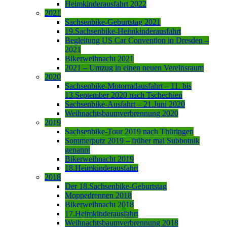
Heimkinderausfahrt 2022
2021
Sachsenbike-Geburtstag 2021
19.Sachsenbike-Heimkinderausfahrt
Begleitung US Car Convention in Dresden –
2021
Bikerweihnacht 2021
2021 – Umzug in einen neuen Vereinsraum
2020
Sachsenbike-Motorradausfahrt – 11. bis
13.September 2020 nach Tschechien
Sachsenbike-Ausfahrt – 21.Juni 2020
Weihnachtsbaumverbrennung 2020
2019
Sachsenbike-Tour 2019 nach Thüringen
Sommerputz 2019 – früher mal Subbotnik
genannt
Bikerweihnacht 2019
18.Heimkinderausfahrt
2018
Der 18.Sachsenbike-Geburtstag
Moppedrennen 2018
Bikerweihnacht 2018
17.Heimkinderausfahrt
Weihnachtsbaumverbrennung 2018