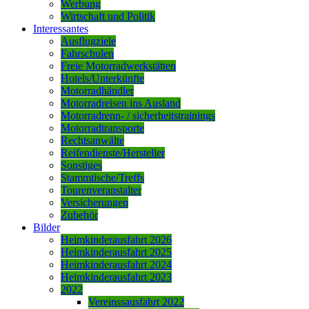
Werbung
Wirtschaft und Politik
Interessantes
Ausflugziele
Fahrschulen
Freie Motorradwerkstätten
Hotels/Unterkünfte
Motorradhändler
Motorradreisen ins Ausland
Motorradrenn- / sicherheitstrainings
Motorradtransporte
Rechtsanwälte
Reifendienste/Hersteller
Sonstiges
Stammtische/Treffs
Tourenveranstalter
Versicherungen
Zubehör
Bilder
Heimkinderausfahrt 2026
Heimkinderausfahrt 2025
Heimkinderausfahrt 2024
Heimkinderausfahrt 2023
2022
Vereinssausfahrt 2022