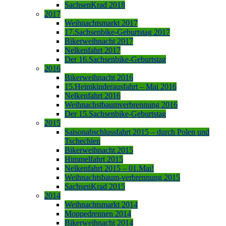
SachsenKrad 2018
2017
Weihnachtsmarkt 2017
17.Sachsenbike-Geburtstag 2017
Bikerweihnacht 2017
Nelkenfahrt 2017
Der 16.Sachsenbike-Geburtstag
2016
Bikerweihnacht 2016
15.Heimkinderausfahrt – Mai 2016
Nelkenfahrt 2016
Weihnachstbaumverbrennung 2016
Der 15.Sachsenbike-Geburtstag
2015
Saisonabschlussfahrt 2015 – durch Polen und
Tschechien
Bikerweihnacht 2015
Himmelfahrt 2015
Nelkenfahrt 2015 – 01.Mai!
Weihnachtsbaum-verbrennung 2015
SachsenKrad 2015
2014
Weihnachtsmarkt 2014
Moppedrennen 2014
Bikerweihnacht 2014