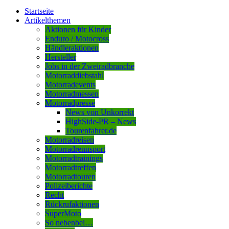
Startseite
Artikelthemen
Aktionen für Kinder
Enduro / Motocross
Händleraktionen
Hersteller
Jobs in der Zweiradbranche
Motorraddiebstahl
Motorradevents
Motorradmessen
Motorradpresse
News von Unkorrekt
HighSide-PR – News
Tourenfahrer.de
Motorradreisen
Motorradrennsport
Motorradtrainings
Motorradtreffen
Motorradtouren
Polizeiberichte
Recht
Rückrufaktionen
SuperMoto
So nebenbei…