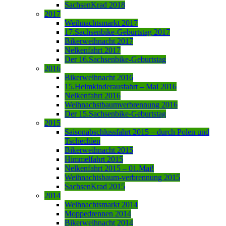
SachsenKrad 2018
2017
Weihnachtsmarkt 2017
17.Sachsenbike-Geburtstag 2017
Bikerweihnacht 2017
Nelkenfahrt 2017
Der 16.Sachsenbike-Geburtstag
2016
Bikerweihnacht 2016
15.Heimkinderausfahrt – Mai 2016
Nelkenfahrt 2016
Weihnachstbaumverbrennung 2016
Der 15.Sachsenbike-Geburtstag
2015
Saisonabschlussfahrt 2015 – durch Polen und
Tschechien
Bikerweihnacht 2015
Himmelfahrt 2015
Nelkenfahrt 2015 – 01.Mai!
Weihnachtsbaum-verbrennung 2015
SachsenKrad 2015
2014
Weihnachtsmarkt 2014
Moppedrennen 2014
Bikerweihnacht 2014