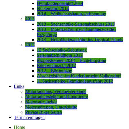
Heimkinderausfahrt 2014
Nelkenfahrt 2014
2014 – Weihnachtsbaum-verbrennung
2013
2013 – Sachsenbike-Saisonabschluss 2013
2013 – Motorradtour nach Cämmerswalde /
Erzgebirge
2013 – Heimkinderausfahrt ins Tropical Islands
2012
12.Sachsenbike-Geburtstag
Saisonabschlußtour 2012
Moppedrennen 2012 – Erzgebirgsring
Bikerweihnacht 2012
2012 – Büroumzug
Abschiedsfeier im Kinderkurheim Volkersdorf
11.Sachsenbike-Heimkinderausfahrt 2012
Links
Motorradclubs, Vereine/Verbände
Motorradhersteller und Importeure
Motorradzubehör
Motorradreisen, Unterkünfte
Private Biker-Seiten
Termin eintragen
Home