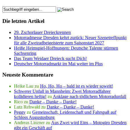
Die letzten Artikel
29. Zschorlauer Dreieckrennen
Motorradmesse Dresden kehrt zurück: Neuer Szenetreffpunkt
für alle Zweiradbeigeisterte zum Saisonstart 2027
Heiße Heimspiel-Hoffnungen: Deutsche Talente stürmen
Sachsenring
Das Team Weidaer Dreieck sucht Dich!
Deutscher Motorradmarkt im Mai weiter im Plus
Neueste Kommentare
Heike Lau
zu
Ho, Ho, Ho – bald ist es wieder soweit!
Schwerer Unfall in Mannheim: Zwei Motorradfahrer
kollidieren heftig!
zu
Anklage nach tödlichem Motorradunfall
Rico
zu
Danke – Danke – Danke!
Lutz Rehwald
zu
Danke – Danke – Danke!
Peggy
zu
Gemeinschaft, Leidenschaft und Fahrspaß auf
Schloss Augustusburg
Andreas Linzner
zu
Aus Zwei wird Eins – Motogiro Dresden
gibt ein Geschäft auf