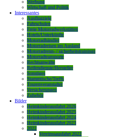
Werbung
Wirtschaft und Politik
Interessantes
Ausflugziele
Fahrschulen
Freie Motorradwerkstätten
Hotels/Unterkünfte
Motorradhändler
Motorradreisen ins Ausland
Motorradrenn- / sicherheitstrainings
Motorradtransporte
Rechtsanwälte
Reifendienste/Hersteller
Sonstiges
Stammtische/Treffs
Tourenveranstalter
Versicherungen
Zubehör
Bilder
Heimkinderausfahrt 2026
Heimkinderausfahrt 2025
Heimkinderausfahrt 2024
Heimkinderausfahrt 2023
2022
Vereinssausfahrt 2022