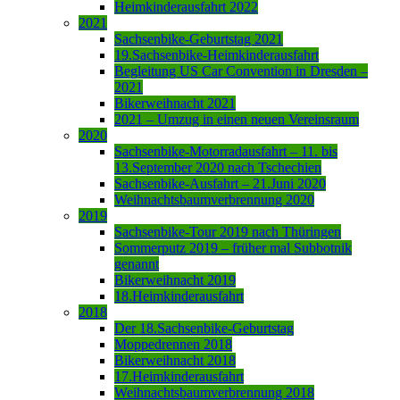
Heimkinderausfahrt 2022
2021
Sachsenbike-Geburtstag 2021
19.Sachsenbike-Heimkinderausfahrt
Begleitung US Car Convention in Dresden –
2021
Bikerweihnacht 2021
2021 – Umzug in einen neuen Vereinsraum
2020
Sachsenbike-Motorradausfahrt – 11. bis
13.September 2020 nach Tschechien
Sachsenbike-Ausfahrt – 21.Juni 2020
Weihnachtsbaumverbrennung 2020
2019
Sachsenbike-Tour 2019 nach Thüringen
Sommerputz 2019 – früher mal Subbotnik
genannt
Bikerweihnacht 2019
18.Heimkinderausfahrt
2018
Der 18.Sachsenbike-Geburtstag
Moppedrennen 2018
Bikerweihnacht 2018
17.Heimkinderausfahrt
Weihnachtsbaumverbrennung 2018