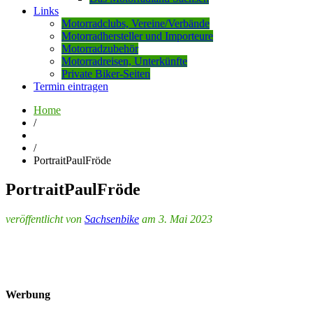
Links
Motorradclubs, Vereine/Verbände
Motorradhersteller und Importeure
Motorradzubehör
Motorradreisen, Unterkünfte
Private Biker-Seiten
Termin eintragen
Home
/
/
PortraitPaulFröde
PortraitPaulFröde
veröffentlicht von
Sachsenbike
am 3. Mai 2023
Werbung