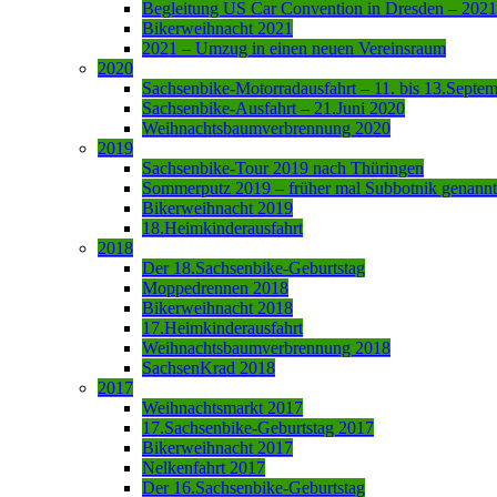
Begleitung US Car Convention in Dresden – 2021
Bikerweihnacht 2021
2021 – Umzug in einen neuen Vereinsraum
2020
Sachsenbike-Motorradausfahrt – 11. bis 13.Septe
Sachsenbike-Ausfahrt – 21.Juni 2020
Weihnachtsbaumverbrennung 2020
2019
Sachsenbike-Tour 2019 nach Thüringen
Sommerputz 2019 – früher mal Subbotnik genannt
Bikerweihnacht 2019
18.Heimkinderausfahrt
2018
Der 18.Sachsenbike-Geburtstag
Moppedrennen 2018
Bikerweihnacht 2018
17.Heimkinderausfahrt
Weihnachtsbaumverbrennung 2018
SachsenKrad 2018
2017
Weihnachtsmarkt 2017
17.Sachsenbike-Geburtstag 2017
Bikerweihnacht 2017
Nelkenfahrt 2017
Der 16.Sachsenbike-Geburtstag