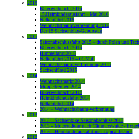
2016
Bikerweihnacht 2016
15.Heimkinderausfahrt – Mai 2016
Nelkenfahrt 2016
Weihnachstbaumverbrennung 2016
Der 15.Sachsenbike-Geburtstag
2015
Saisonabschlussfahrt 2015 – durch Polen und Tsc
Bikerweihnacht 2015
Himmelfahrt 2015
Nelkenfahrt 2015 – 01.Mai!
Weihnachtsbaum-verbrennung 2015
SachsenKrad 2015
2014
Weihnachtsmarkt 2014
Moppedrennen 2014
Bikerweihnacht 2014
Heimkinderausfahrt 2014
Nelkenfahrt 2014
2014 – Weihnachtsbaum-verbrennung
2013
2013 – Sachsenbike-Saisonabschluss 2013
2013 – Motorradtour nach Cämmerswalde / Erzge
2013 – Heimkinderausfahrt ins Tropical Islands
2012