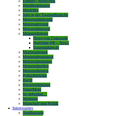
Enduro / Motocross
Händleraktionen
Hersteller
Jobs in der Zweiradbranche
Motorraddiebstahl
Motorradevents
Motorradmessen
Motorradpresse
News von Unkorrekt
HighSide-PR – News
Tourenfahrer.de
Motorradreisen
Motorradrennsport
Motorradtrainings
Motorradtreffen
Motorradtouren
Polizeiberichte
Recht
Rückrufaktionen
SuperMoto
So nebenbei…
Werbung
Wirtschaft und Politik
Interessantes
Ausflugziele