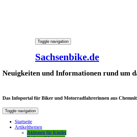
Skip
Toggle navigation
to
6. August 2026
content
Sachsenbike.de
Neuigkeiten und Informationen rund um d
Das Infoportal für Biker und Motorradfahrerinnen aus Chemnitz /
Toggle navigation
Startseite
Artikelthemen
Aktionen für Kinder