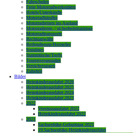
Fahrschulen
Freie Motorradwerkstätten
Hotels/Unterkünfte
Motorradhändler
Motorradreisen ins Ausland
Motorradrenn- / sicherheitstrainings
Motorradtransporte
Rechtsanwälte
Reifendienste/Hersteller
Sonstiges
Stammtische/Treffs
Tourenveranstalter
Versicherungen
Zubehör
Bilder
Heimkinderausfahrt 2026
Heimkinderausfahrt 2025
Heimkinderausfahrt 2024
Heimkinderausfahrt 2023
2022
Vereinssausfahrt 2022
Heimkinderausfahrt 2022
2021
Sachsenbike-Geburtstag 2021
19.Sachsenbike-Heimkinderausfahrt