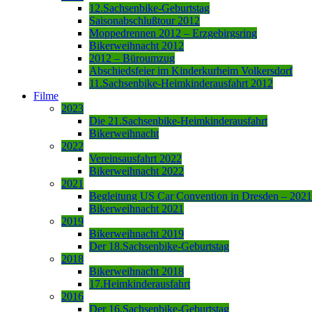
12.Sachsenbike-Geburtstag
Saisonabschlußtour 2012
Moppedrennen 2012 – Erzgebirgsring
Bikerweihnacht 2012
2012 – Büroumzug
Abschiedsfeier im Kinderkurheim Volkersdorf
11.Sachsenbike-Heimkinderausfahrt 2012
Filme
2023
Die 21.Sachsenbike-Heimkinderausfahrt
Bikerweihnacht
2022
Vereinsausfahrt 2022
Bikerweihnacht 2022
2021
Begleitung US Car Convention in Dresden – 2021
Bikerweihnacht 2021
2019
Bikerweihnacht 2019
Der 18.Sachsenbike-Geburtstag
2018
Bikerweihnacht 2018
17.Heimkinderausfahrt
2016
Der 16.Sachsenbike-Geburtstag