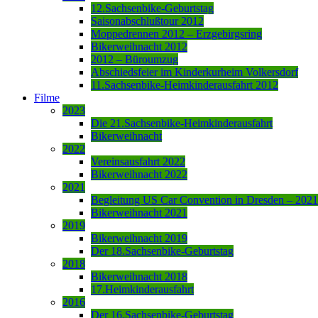
12.Sachsenbike-Geburtstag
Saisonabschlußtour 2012
Moppedrennen 2012 – Erzgebirgsring
Bikerweihnacht 2012
2012 – Büroumzug
Abschiedsfeier im Kinderkurheim Volkersdorf
11.Sachsenbike-Heimkinderausfahrt 2012
Filme
2023
Die 21.Sachsenbike-Heimkinderausfahrt
Bikerweihnacht
2022
Vereinsausfahrt 2022
Bikerweihnacht 2022
2021
Begleitung US Car Convention in Dresden – 2021
Bikerweihnacht 2021
2019
Bikerweihnacht 2019
Der 18.Sachsenbike-Geburtstag
2018
Bikerweihnacht 2018
17.Heimkinderausfahrt
2016
Der 16.Sachsenbike-Geburtstag