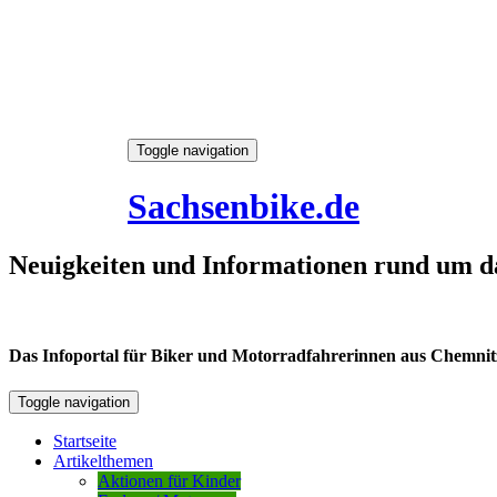
Skip
Toggle navigation
to
7. August 2026
content
Sachsenbike.de
Neuigkeiten und Informationen rund um d
Das Infoportal für Biker und Motorradfahrerinnen aus Chemnitz /
Toggle navigation
Startseite
Artikelthemen
Aktionen für Kinder