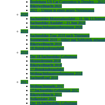
Begleitung US Car Convention in Dresden – 2021
Bikerweihnacht 2021
2021 – Umzug in einen neuen Vereinsraum
2020
Sachsenbike-Motorradausfahrt – 11. bis 13.Septe
Sachsenbike-Ausfahrt – 21.Juni 2020
Weihnachtsbaumverbrennung 2020
2019
Sachsenbike-Tour 2019 nach Thüringen
Sommerputz 2019 – früher mal Subbotnik genannt
Bikerweihnacht 2019
18.Heimkinderausfahrt
2018
Der 18.Sachsenbike-Geburtstag
Moppedrennen 2018
Bikerweihnacht 2018
17.Heimkinderausfahrt
Weihnachtsbaumverbrennung 2018
SachsenKrad 2018
2017
Weihnachtsmarkt 2017
17.Sachsenbike-Geburtstag 2017
Bikerweihnacht 2017
Nelkenfahrt 2017
Der 16.Sachsenbike-Geburtstag