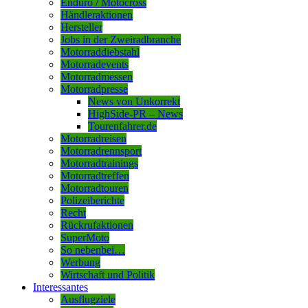
Enduro / Motocross
Händleraktionen
Hersteller
Jobs in der Zweiradbranche
Motorraddiebstahl
Motorradevents
Motorradmessen
Motorradpresse
News von Unkorrekt
HighSide-PR – News
Tourenfahrer.de
Motorradreisen
Motorradrennsport
Motorradtrainings
Motorradtreffen
Motorradtouren
Polizeiberichte
Recht
Rückrufaktionen
SuperMoto
So nebenbei…
Werbung
Wirtschaft und Politik
Interessantes
Ausflugziele