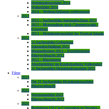
Heimkinderausfahrt 2014
Nelkenfahrt 2014
2014 – Weihnachtsbaum-verbrennung
2013
2013 – Sachsenbike-Saisonabschluss 2013
2013 – Motorradtour nach Cämmerswalde /
Erzgebirge
2013 – Heimkinderausfahrt ins Tropical Islands
2012
12.Sachsenbike-Geburtstag
Saisonabschlußtour 2012
Moppedrennen 2012 – Erzgebirgsring
Bikerweihnacht 2012
2012 – Büroumzug
Abschiedsfeier im Kinderkurheim Volkersdorf
11.Sachsenbike-Heimkinderausfahrt 2012
Filme
2023
Die 21.Sachsenbike-Heimkinderausfahrt
Bikerweihnacht
2022
Vereinsausfahrt 2022
Bikerweihnacht 2022
2021
Begleitung US Car Convention in Dresden –