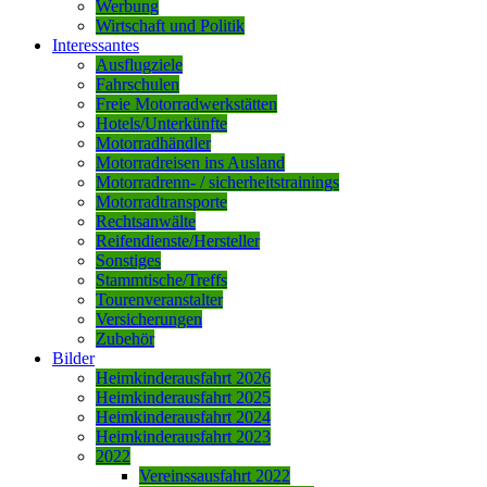
Werbung
Wirtschaft und Politik
Interessantes
Ausflugziele
Fahrschulen
Freie Motorradwerkstätten
Hotels/Unterkünfte
Motorradhändler
Motorradreisen ins Ausland
Motorradrenn- / sicherheitstrainings
Motorradtransporte
Rechtsanwälte
Reifendienste/Hersteller
Sonstiges
Stammtische/Treffs
Tourenveranstalter
Versicherungen
Zubehör
Bilder
Heimkinderausfahrt 2026
Heimkinderausfahrt 2025
Heimkinderausfahrt 2024
Heimkinderausfahrt 2023
2022
Vereinssausfahrt 2022