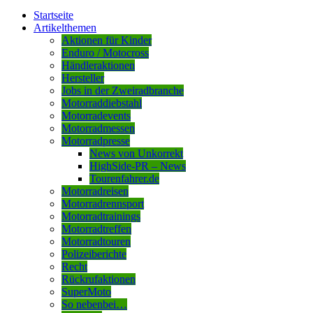
Startseite
Artikelthemen
Aktionen für Kinder
Enduro / Motocross
Händleraktionen
Hersteller
Jobs in der Zweiradbranche
Motorraddiebstahl
Motorradevents
Motorradmessen
Motorradpresse
News von Unkorrekt
HighSide-PR – News
Tourenfahrer.de
Motorradreisen
Motorradrennsport
Motorradtrainings
Motorradtreffen
Motorradtouren
Polizeiberichte
Recht
Rückrufaktionen
SuperMoto
So nebenbei…