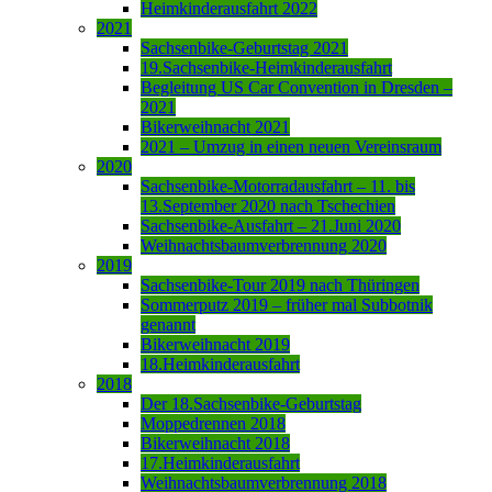
Heimkinderausfahrt 2022
2021
Sachsenbike-Geburtstag 2021
19.Sachsenbike-Heimkinderausfahrt
Begleitung US Car Convention in Dresden –
2021
Bikerweihnacht 2021
2021 – Umzug in einen neuen Vereinsraum
2020
Sachsenbike-Motorradausfahrt – 11. bis
13.September 2020 nach Tschechien
Sachsenbike-Ausfahrt – 21.Juni 2020
Weihnachtsbaumverbrennung 2020
2019
Sachsenbike-Tour 2019 nach Thüringen
Sommerputz 2019 – früher mal Subbotnik
genannt
Bikerweihnacht 2019
18.Heimkinderausfahrt
2018
Der 18.Sachsenbike-Geburtstag
Moppedrennen 2018
Bikerweihnacht 2018
17.Heimkinderausfahrt
Weihnachtsbaumverbrennung 2018