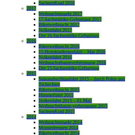
SachsenKrad 2018
2017
Weihnachtsmarkt 2017
17.Sachsenbike-Geburtstag 2017
Bikerweihnacht 2017
Nelkenfahrt 2017
Der 16.Sachsenbike-Geburtstag
2016
Bikerweihnacht 2016
15.Heimkinderausfahrt – Mai 2016
Nelkenfahrt 2016
Weihnachstbaumverbrennung 2016
Der 15.Sachsenbike-Geburtstag
2015
Saisonabschlussfahrt 2015 – durch Polen und
Tschechien
Bikerweihnacht 2015
Himmelfahrt 2015
Nelkenfahrt 2015 – 01.Mai!
Weihnachtsbaum-verbrennung 2015
SachsenKrad 2015
2014
Weihnachtsmarkt 2014
Moppedrennen 2014
Bikerweihnacht 2014