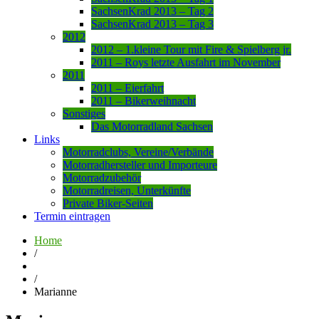
SachsenKrad 2013 – Tag 2
SachsenKrad 2013 – Tag 3
2012
2012 – 1.kleine Tour mit Fire & Spielberg jr.
2011 – Roys letzte Ausfahrt im November
2011
2011 – Eierfahrt
2011 – Bikerweihnacht
Sonstiges
Das Motorradland Sachsen
Links
Motorradclubs, Vereine/Verbände
Motorradhersteller und Importeure
Motorradzubehör
Motorradreisen, Unterkünfte
Private Biker-Seiten
Termin eintragen
Home
/
/
Marianne