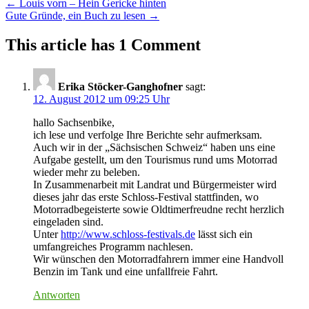
Post
←
Louis vorn – Hein Gericke hinten
Gute Gründe, ein Buch zu lesen
→
navigation
This article has 1 Comment
Erika Stöcker-Ganghofner
sagt:
12. August 2012 um 09:25 Uhr
hallo Sachsenbike,
ich lese und verfolge Ihre Berichte sehr aufmerksam.
Auch wir in der „Sächsischen Schweiz“ haben uns eine
Aufgabe gestellt, um den Tourismus rund ums Motorrad
wieder mehr zu beleben.
In Zusammenarbeit mit Landrat und Bürgermeister wird
dieses jahr das erste Schloss-Festival stattfinden, wo
Motorradbegeisterte sowie Oldtimerfreudne recht herzlich
eingeladen sind.
Unter
http://www.schloss-festivals.de
lässt sich ein
umfangreiches Programm nachlesen.
Wir wünschen den Motorradfahrern immer eine Handvoll
Benzin im Tank und eine unfallfreie Fahrt.
Antworten