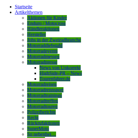
Startseite
Artikelthemen
Aktionen für Kinder
Enduro / Motocross
Händleraktionen
Hersteller
Jobs in der Zweiradbranche
Motorraddiebstahl
Motorradevents
Motorradmessen
Motorradpresse
News von Unkorrekt
HighSide-PR – News
Tourenfahrer.de
Motorradreisen
Motorradrennsport
Motorradtrainings
Motorradtreffen
Motorradtouren
Polizeiberichte
Recht
Rückrufaktionen
SuperMoto
So nebenbei…