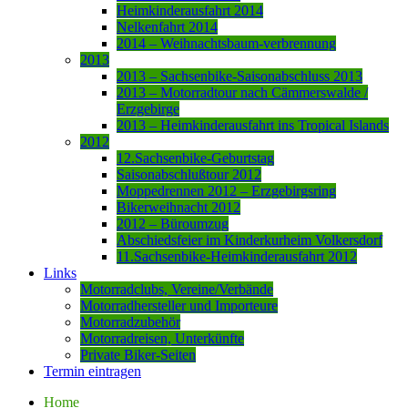
Heimkinderausfahrt 2014
Nelkenfahrt 2014
2014 – Weihnachtsbaum-verbrennung
2013
2013 – Sachsenbike-Saisonabschluss 2013
2013 – Motorradtour nach Cämmerswalde /
Erzgebirge
2013 – Heimkinderausfahrt ins Tropical Islands
2012
12.Sachsenbike-Geburtstag
Saisonabschlußtour 2012
Moppedrennen 2012 – Erzgebirgsring
Bikerweihnacht 2012
2012 – Büroumzug
Abschiedsfeier im Kinderkurheim Volkersdorf
11.Sachsenbike-Heimkinderausfahrt 2012
Links
Motorradclubs, Vereine/Verbände
Motorradhersteller und Importeure
Motorradzubehör
Motorradreisen, Unterkünfte
Private Biker-Seiten
Termin eintragen
Home