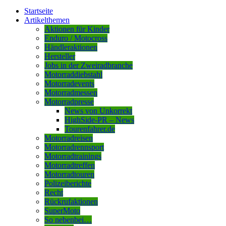
Startseite
Artikelthemen
Aktionen für Kinder
Enduro / Motocross
Händleraktionen
Hersteller
Jobs in der Zweiradbranche
Motorraddiebstahl
Motorradevents
Motorradmessen
Motorradpresse
News von Unkorrekt
HighSide-PR – News
Tourenfahrer.de
Motorradreisen
Motorradrennsport
Motorradtrainings
Motorradtreffen
Motorradtouren
Polizeiberichte
Recht
Rückrufaktionen
SuperMoto
So nebenbei…