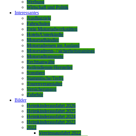
Werbung
Wirtschaft und Politik
Interessantes
Ausflugziele
Fahrschulen
Freie Motorradwerkstätten
Hotels/Unterkünfte
Motorradhändler
Motorradreisen ins Ausland
Motorradrenn- / sicherheitstrainings
Motorradtransporte
Rechtsanwälte
Reifendienste/Hersteller
Sonstiges
Stammtische/Treffs
Tourenveranstalter
Versicherungen
Zubehör
Bilder
Heimkinderausfahrt 2026
Heimkinderausfahrt 2025
Heimkinderausfahrt 2024
Heimkinderausfahrt 2023
2022
Vereinssausfahrt 2022