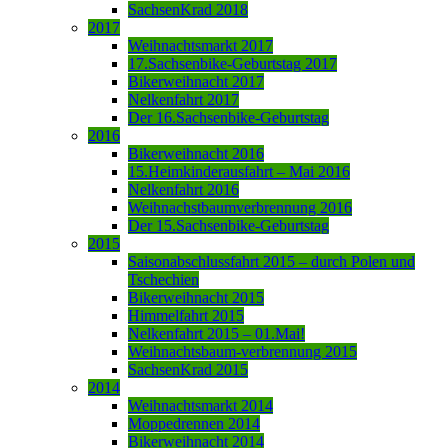
SachsenKrad 2018
2017
Weihnachtsmarkt 2017
17.Sachsenbike-Geburtstag 2017
Bikerweihnacht 2017
Nelkenfahrt 2017
Der 16.Sachsenbike-Geburtstag
2016
Bikerweihnacht 2016
15.Heimkinderausfahrt – Mai 2016
Nelkenfahrt 2016
Weihnachstbaumverbrennung 2016
Der 15.Sachsenbike-Geburtstag
2015
Saisonabschlussfahrt 2015 – durch Polen und
Tschechien
Bikerweihnacht 2015
Himmelfahrt 2015
Nelkenfahrt 2015 – 01.Mai!
Weihnachtsbaum-verbrennung 2015
SachsenKrad 2015
2014
Weihnachtsmarkt 2014
Moppedrennen 2014
Bikerweihnacht 2014