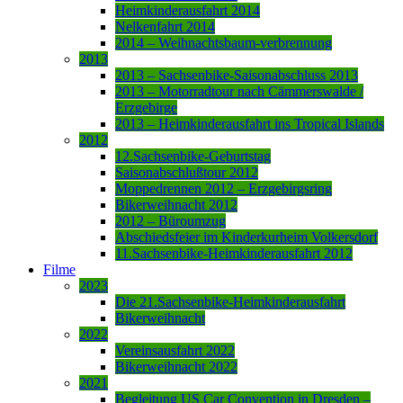
Heimkinderausfahrt 2014
Nelkenfahrt 2014
2014 – Weihnachtsbaum-verbrennung
2013
2013 – Sachsenbike-Saisonabschluss 2013
2013 – Motorradtour nach Cämmerswalde /
Erzgebirge
2013 – Heimkinderausfahrt ins Tropical Islands
2012
12.Sachsenbike-Geburtstag
Saisonabschlußtour 2012
Moppedrennen 2012 – Erzgebirgsring
Bikerweihnacht 2012
2012 – Büroumzug
Abschiedsfeier im Kinderkurheim Volkersdorf
11.Sachsenbike-Heimkinderausfahrt 2012
Filme
2023
Die 21.Sachsenbike-Heimkinderausfahrt
Bikerweihnacht
2022
Vereinsausfahrt 2022
Bikerweihnacht 2022
2021
Begleitung US Car Convention in Dresden –