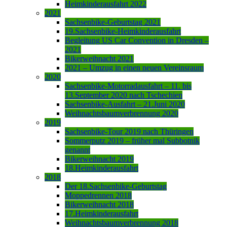
Heimkinderausfahrt 2022
2021
Sachsenbike-Geburtstag 2021
19.Sachsenbike-Heimkinderausfahrt
Begleitung US Car Convention in Dresden –
2021
Bikerweihnacht 2021
2021 – Umzug in einen neuen Vereinsraum
2020
Sachsenbike-Motorradausfahrt – 11. bis
13.September 2020 nach Tschechien
Sachsenbike-Ausfahrt – 21.Juni 2020
Weihnachtsbaumverbrennung 2020
2019
Sachsenbike-Tour 2019 nach Thüringen
Sommerputz 2019 – früher mal Subbotnik
genannt
Bikerweihnacht 2019
18.Heimkinderausfahrt
2018
Der 18.Sachsenbike-Geburtstag
Moppedrennen 2018
Bikerweihnacht 2018
17.Heimkinderausfahrt
Weihnachtsbaumverbrennung 2018