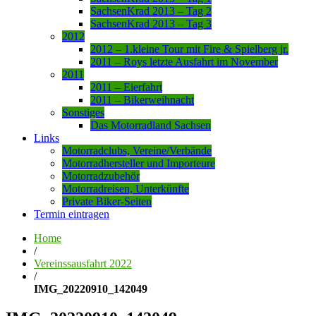
SachsenKrad 2013 – Tag 2
SachsenKrad 2013 – Tag 3
2012
2012 – 1.kleine Tour mit Fire & Spielberg jr.
2011 – Roys letzte Ausfahrt im November
2011
2011 – Eierfahrt
2011 – Bikerweihnacht
Sonstiges
Das Motorradland Sachsen
Links
Motorradclubs, Vereine/Verbände
Motorradhersteller und Importeure
Motorradzubehör
Motorradreisen, Unterkünfte
Private Biker-Seiten
Termin eintragen
Home
/
Vereinssausfahrt 2022
/
IMG_20220910_142049