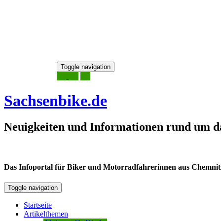
Skip
Toggle navigation
to
6. August 2026
content
Sachsenbike.de
Neuigkeiten und Informationen rund um d
Das Infoportal für Biker und Motorradfahrerinnen aus Chemnitz /
Toggle navigation
Startseite
Artikelthemen