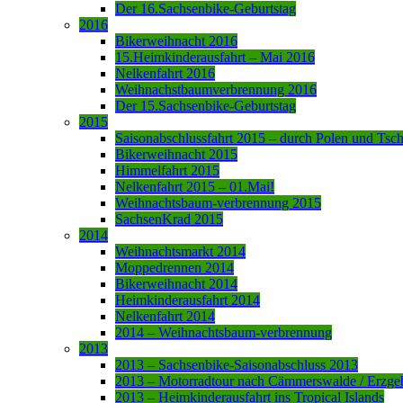
Der 16.Sachsenbike-Geburtstag
2016
Bikerweihnacht 2016
15.Heimkinderausfahrt – Mai 2016
Nelkenfahrt 2016
Weihnachstbaumverbrennung 2016
Der 15.Sachsenbike-Geburtstag
2015
Saisonabschlussfahrt 2015 – durch Polen und Tsc
Bikerweihnacht 2015
Himmelfahrt 2015
Nelkenfahrt 2015 – 01.Mai!
Weihnachtsbaum-verbrennung 2015
SachsenKrad 2015
2014
Weihnachtsmarkt 2014
Moppedrennen 2014
Bikerweihnacht 2014
Heimkinderausfahrt 2014
Nelkenfahrt 2014
2014 – Weihnachtsbaum-verbrennung
2013
2013 – Sachsenbike-Saisonabschluss 2013
2013 – Motorradtour nach Cämmerswalde / Erzge
2013 – Heimkinderausfahrt ins Tropical Islands