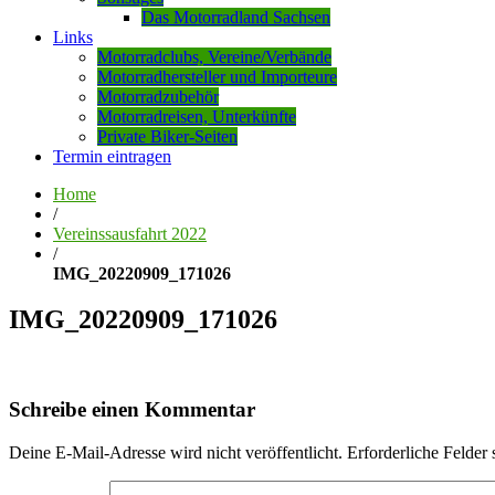
Das Motorradland Sachsen
Links
Motorradclubs, Vereine/Verbände
Motorradhersteller und Importeure
Motorradzubehör
Motorradreisen, Unterkünfte
Private Biker-Seiten
Termin eintragen
Home
/
Vereinssausfahrt 2022
/
IMG_20220909_171026
IMG_20220909_171026
Schreibe einen Kommentar
Deine E-Mail-Adresse wird nicht veröffentlicht.
Erforderliche Felder 