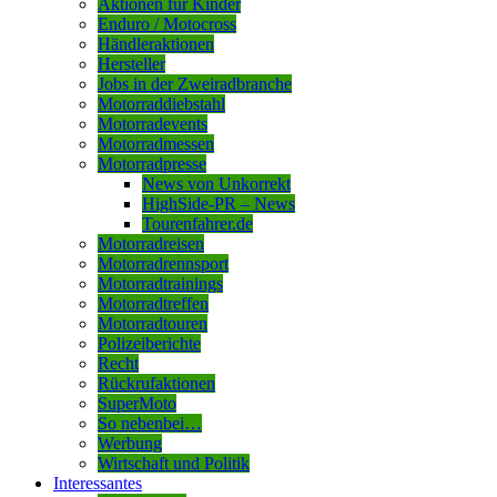
Aktionen für Kinder
Enduro / Motocross
Händleraktionen
Hersteller
Jobs in der Zweiradbranche
Motorraddiebstahl
Motorradevents
Motorradmessen
Motorradpresse
News von Unkorrekt
HighSide-PR – News
Tourenfahrer.de
Motorradreisen
Motorradrennsport
Motorradtrainings
Motorradtreffen
Motorradtouren
Polizeiberichte
Recht
Rückrufaktionen
SuperMoto
So nebenbei…
Werbung
Wirtschaft und Politik
Interessantes