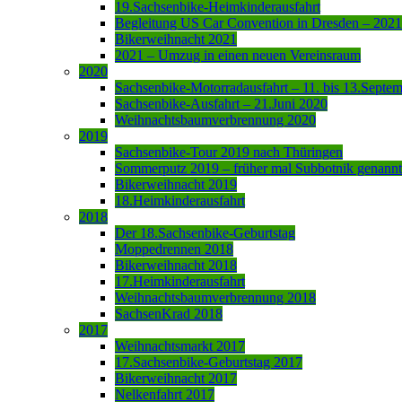
19.Sachsenbike-Heimkinderausfahrt
Begleitung US Car Convention in Dresden – 2021
Bikerweihnacht 2021
2021 – Umzug in einen neuen Vereinsraum
2020
Sachsenbike-Motorradausfahrt – 11. bis 13.Septe
Sachsenbike-Ausfahrt – 21.Juni 2020
Weihnachtsbaumverbrennung 2020
2019
Sachsenbike-Tour 2019 nach Thüringen
Sommerputz 2019 – früher mal Subbotnik genannt
Bikerweihnacht 2019
18.Heimkinderausfahrt
2018
Der 18.Sachsenbike-Geburtstag
Moppedrennen 2018
Bikerweihnacht 2018
17.Heimkinderausfahrt
Weihnachtsbaumverbrennung 2018
SachsenKrad 2018
2017
Weihnachtsmarkt 2017
17.Sachsenbike-Geburtstag 2017
Bikerweihnacht 2017
Nelkenfahrt 2017