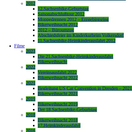
2012
12.Sachsenbike-Geburtstag
Saisonabschlußtour 2012
Moppedrennen 2012 – Erzgebirgsring
Bikerweihnacht 2012
2012 – Büroumzug
Abschiedsfeier im Kinderkurheim Volkersdorf
11.Sachsenbike-Heimkinderausfahrt 2012
Filme
2023
Die 21.Sachsenbike-Heimkinderausfahrt
Bikerweihnacht
2022
Vereinsausfahrt 2022
Bikerweihnacht 2022
2021
Begleitung US Car Convention in Dresden – 2021
Bikerweihnacht 2021
2019
Bikerweihnacht 2019
Der 18.Sachsenbike-Geburtstag
2018
Bikerweihnacht 2018
17.Heimkinderausfahrt
2016