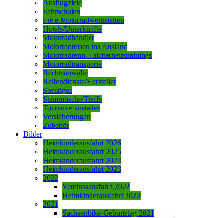
Ausflugziele
Fahrschulen
Freie Motorradwerkstätten
Hotels/Unterkünfte
Motorradhändler
Motorradreisen ins Ausland
Motorradrenn- / sicherheitstrainings
Motorradtransporte
Rechtsanwälte
Reifendienste/Hersteller
Sonstiges
Stammtische/Treffs
Tourenveranstalter
Versicherungen
Zubehör
Bilder
Heimkinderausfahrt 2026
Heimkinderausfahrt 2025
Heimkinderausfahrt 2024
Heimkinderausfahrt 2023
2022
Vereinssausfahrt 2022
Heimkinderausfahrt 2022
2021
Sachsenbike-Geburtstag 2021