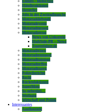
Enduro / Motocross
Händleraktionen
Hersteller
Jobs in der Zweiradbranche
Motorraddiebstahl
Motorradevents
Motorradmessen
Motorradpresse
News von Unkorrekt
HighSide-PR – News
Tourenfahrer.de
Motorradreisen
Motorradrennsport
Motorradtrainings
Motorradtreffen
Motorradtouren
Polizeiberichte
Recht
Rückrufaktionen
SuperMoto
So nebenbei…
Werbung
Wirtschaft und Politik
Interessantes
Ausflugziele