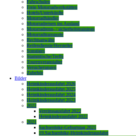
Fahrschulen
Freie Motorradwerkstätten
Hotels/Unterkünfte
Motorradhändler
Motorradreisen ins Ausland
Motorradrenn- / sicherheitstrainings
Motorradtransporte
Rechtsanwälte
Reifendienste/Hersteller
Sonstiges
Stammtische/Treffs
Tourenveranstalter
Versicherungen
Zubehör
Bilder
Heimkinderausfahrt 2026
Heimkinderausfahrt 2025
Heimkinderausfahrt 2024
Heimkinderausfahrt 2023
2022
Vereinssausfahrt 2022
Heimkinderausfahrt 2022
2021
Sachsenbike-Geburtstag 2021
19.Sachsenbike-Heimkinderausfahrt