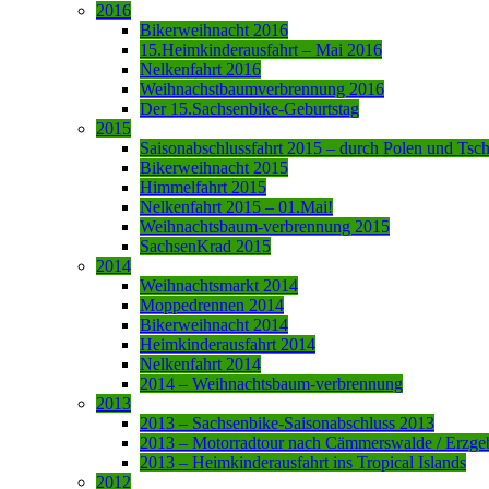
2016
Bikerweihnacht 2016
15.Heimkinderausfahrt – Mai 2016
Nelkenfahrt 2016
Weihnachstbaumverbrennung 2016
Der 15.Sachsenbike-Geburtstag
2015
Saisonabschlussfahrt 2015 – durch Polen und Tsc
Bikerweihnacht 2015
Himmelfahrt 2015
Nelkenfahrt 2015 – 01.Mai!
Weihnachtsbaum-verbrennung 2015
SachsenKrad 2015
2014
Weihnachtsmarkt 2014
Moppedrennen 2014
Bikerweihnacht 2014
Heimkinderausfahrt 2014
Nelkenfahrt 2014
2014 – Weihnachtsbaum-verbrennung
2013
2013 – Sachsenbike-Saisonabschluss 2013
2013 – Motorradtour nach Cämmerswalde / Erzge
2013 – Heimkinderausfahrt ins Tropical Islands
2012