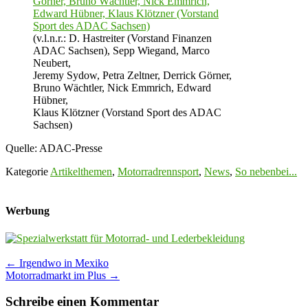
(v.l.n.r.: D. Hastreiter (Vorstand Finanzen
ADAC Sachsen), Sepp Wiegand, Marco
Neubert,
Jeremy Sydow, Petra Zeltner, Derrick Görner,
Bruno Wächtler, Nick Emmrich, Edward
Hübner,
Klaus Klötzner (Vorstand Sport des ADAC
Sachsen)
Quelle: ADAC-Presse
Kategorie
Artikelthemen
,
Motorradrennsport
,
News
,
So nebenbei...
Werbung
Post
←
Irgendwo in Mexiko
Motorradmarkt im Plus
→
navigation
Schreibe einen Kommentar