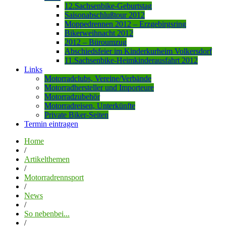
12.Sachsenbike-Geburtstag
Saisonabschlußtour 2012
Moppedrennen 2012 – Erzgebirgsring
Bikerweihnacht 2012
2012 – Büroumzug
Abschiedsfeier im Kinderkurheim Volkersdorf
11.Sachsenbike-Heimkinderausfahrt 2012
Links
Motorradclubs, Vereine/Verbände
Motorradhersteller und Importeure
Motorradzubehör
Motorradreisen, Unterkünfte
Private Biker-Seiten
Termin eintragen
Home
/
Artikelthemen
/
Motorradrennsport
/
News
/
So nebenbei...
/