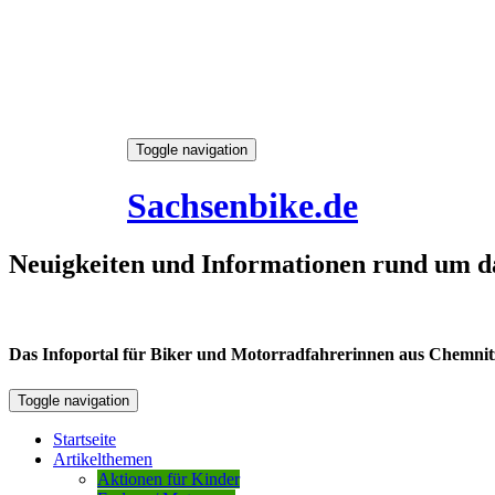
Skip
Toggle navigation
to
9. August 2026
content
Sachsenbike.de
Neuigkeiten und Informationen rund um d
Das Infoportal für Biker und Motorradfahrerinnen aus Chemnitz /
Toggle navigation
Startseite
Artikelthemen
Aktionen für Kinder