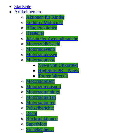
Startseite
Artikelthemen
Aktionen für Kinder
Enduro / Motocross
Händleraktionen
Hersteller
Jobs in der Zweiradbranche
Motorraddiebstahl
Motorradevents
Motorradmessen
Motorradpresse
News von Unkorrekt
HighSide-PR – News
Tourenfahrer.de
Motorradreisen
Motorradrennsport
Motorradtrainings
Motorradtreffen
Motorradtouren
Polizeiberichte
Recht
Rückrufaktionen
SuperMoto
So nebenbei…