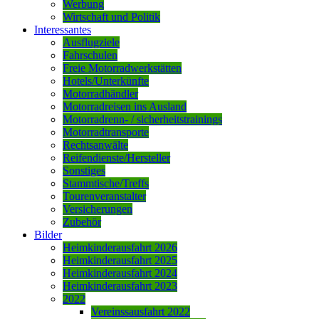
Werbung
Wirtschaft und Politik
Interessantes
Ausflugziele
Fahrschulen
Freie Motorradwerkstätten
Hotels/Unterkünfte
Motorradhändler
Motorradreisen ins Ausland
Motorradrenn- / sicherheitstrainings
Motorradtransporte
Rechtsanwälte
Reifendienste/Hersteller
Sonstiges
Stammtische/Treffs
Tourenveranstalter
Versicherungen
Zubehör
Bilder
Heimkinderausfahrt 2026
Heimkinderausfahrt 2025
Heimkinderausfahrt 2024
Heimkinderausfahrt 2023
2022
Vereinssausfahrt 2022