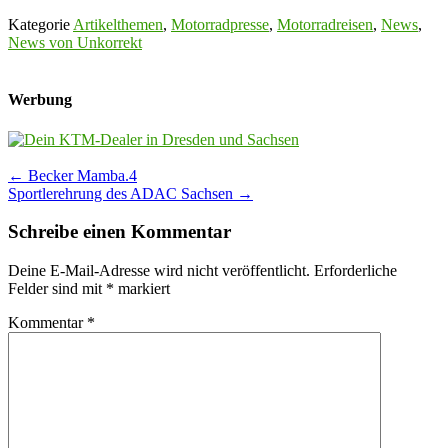
Kategorie
Artikelthemen
,
Motorradpresse
,
Motorradreisen
,
News
,
News von Unkorrekt
Werbung
Post
←
Becker Mamba.4
Sportlerehrung des ADAC Sachsen
→
navigation
Schreibe einen Kommentar
Deine E-Mail-Adresse wird nicht veröffentlicht.
Erforderliche
Felder sind mit
*
markiert
Kommentar
*