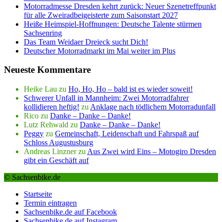
Motorradmesse Dresden kehrt zurück: Neuer Szenetreffpunkt
für alle Zweiradbeigeisterte zum Saisonstart 2027
Heiße Heimspiel-Hoffnungen: Deutsche Talente stürmen
Sachsenring
Das Team Weidaer Dreieck sucht Dich!
Deutscher Motorradmarkt im Mai weiter im Plus
Neueste Kommentare
Heike Lau
zu
Ho, Ho, Ho – bald ist es wieder soweit!
Schwerer Unfall in Mannheim: Zwei Motorradfahrer
kollidieren heftig!
zu
Anklage nach tödlichem Motorradunfall
Rico
zu
Danke – Danke – Danke!
Lutz Rehwald
zu
Danke – Danke – Danke!
Peggy
zu
Gemeinschaft, Leidenschaft und Fahrspaß auf
Schloss Augustusburg
Andreas Linzner
zu
Aus Zwei wird Eins – Motogiro Dresden
gibt ein Geschäft auf
© Sachsenbike.de
Startseite
Termin eintragen
Sachsenbike.de auf Facebook
Sachsenbike.de auf Instagram