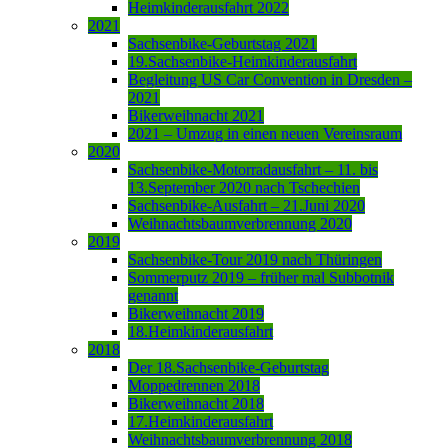
Heimkinderausfahrt 2022
2021
Sachsenbike-Geburtstag 2021
19.Sachsenbike-Heimkinderausfahrt
Begleitung US Car Convention in Dresden –
2021
Bikerweihnacht 2021
2021 – Umzug in einen neuen Vereinsraum
2020
Sachsenbike-Motorradausfahrt – 11. bis
13.September 2020 nach Tschechien
Sachsenbike-Ausfahrt – 21.Juni 2020
Weihnachtsbaumverbrennung 2020
2019
Sachsenbike-Tour 2019 nach Thüringen
Sommerputz 2019 – früher mal Subbotnik
genannt
Bikerweihnacht 2019
18.Heimkinderausfahrt
2018
Der 18.Sachsenbike-Geburtstag
Moppedrennen 2018
Bikerweihnacht 2018
17.Heimkinderausfahrt
Weihnachtsbaumverbrennung 2018