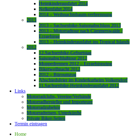
Heimkinderausfahrt 2014
Nelkenfahrt 2014
2014 – Weihnachtsbaum-verbrennung
2013
2013 – Sachsenbike-Saisonabschluss 2013
2013 – Motorradtour nach Cämmerswalde /
Erzgebirge
2013 – Heimkinderausfahrt ins Tropical Islands
2012
12.Sachsenbike-Geburtstag
Saisonabschlußtour 2012
Moppedrennen 2012 – Erzgebirgsring
Bikerweihnacht 2012
2012 – Büroumzug
Abschiedsfeier im Kinderkurheim Volkersdorf
11.Sachsenbike-Heimkinderausfahrt 2012
Links
Motorradclubs, Vereine/Verbände
Motorradhersteller und Importeure
Motorradzubehör
Motorradreisen, Unterkünfte
Private Biker-Seiten
Termin eintragen
Home