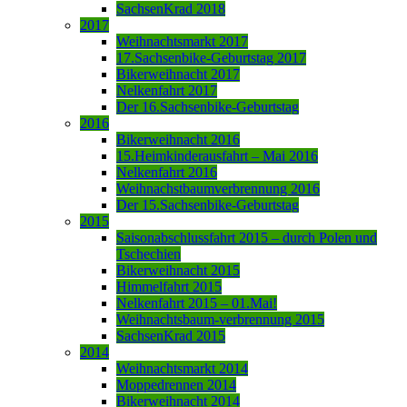
SachsenKrad 2018
2017
Weihnachtsmarkt 2017
17.Sachsenbike-Geburtstag 2017
Bikerweihnacht 2017
Nelkenfahrt 2017
Der 16.Sachsenbike-Geburtstag
2016
Bikerweihnacht 2016
15.Heimkinderausfahrt – Mai 2016
Nelkenfahrt 2016
Weihnachstbaumverbrennung 2016
Der 15.Sachsenbike-Geburtstag
2015
Saisonabschlussfahrt 2015 – durch Polen und
Tschechien
Bikerweihnacht 2015
Himmelfahrt 2015
Nelkenfahrt 2015 – 01.Mai!
Weihnachtsbaum-verbrennung 2015
SachsenKrad 2015
2014
Weihnachtsmarkt 2014
Moppedrennen 2014
Bikerweihnacht 2014