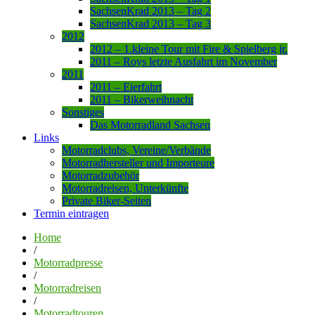
SachsenKrad 2013 – Tag 2
SachsenKrad 2013 – Tag 3
2012
2012 – 1.kleine Tour mit Fire & Spielberg jr.
2011 – Roys letzte Ausfahrt im November
2011
2011 – Eierfahrt
2011 – Bikerweihnacht
Sonstiges
Das Motorradland Sachsen
Links
Motorradclubs, Vereine/Verbände
Motorradhersteller und Importeure
Motorradzubehör
Motorradreisen, Unterkünfte
Private Biker-Seiten
Termin eintragen
Home
/
Motorradpresse
/
Motorradreisen
/
Motorradtouren