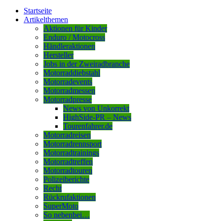
Startseite
Artikelthemen
Aktionen für Kinder
Enduro / Motocross
Händleraktionen
Hersteller
Jobs in der Zweiradbranche
Motorraddiebstahl
Motorradevents
Motorradmessen
Motorradpresse
News von Unkorrekt
HighSide-PR – News
Tourenfahrer.de
Motorradreisen
Motorradrennsport
Motorradtrainings
Motorradtreffen
Motorradtouren
Polizeiberichte
Recht
Rückrufaktionen
SuperMoto
So nebenbei…