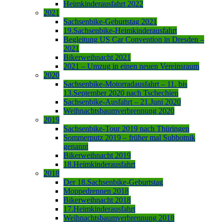
Heimkinderausfahrt 2022
2021
Sachsenbike-Geburtstag 2021
19.Sachsenbike-Heimkinderausfahrt
Begleitung US Car Convention in Dresden –
2021
Bikerweihnacht 2021
2021 – Umzug in einen neuen Vereinsraum
2020
Sachsenbike-Motorradausfahrt – 11. bis
13.September 2020 nach Tschechien
Sachsenbike-Ausfahrt – 21.Juni 2020
Weihnachtsbaumverbrennung 2020
2019
Sachsenbike-Tour 2019 nach Thüringen
Sommerputz 2019 – früher mal Subbotnik
genannt
Bikerweihnacht 2019
18.Heimkinderausfahrt
2018
Der 18.Sachsenbike-Geburtstag
Moppedrennen 2018
Bikerweihnacht 2018
17.Heimkinderausfahrt
Weihnachtsbaumverbrennung 2018