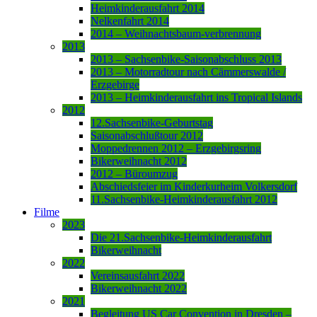
Heimkinderausfahrt 2014
Nelkenfahrt 2014
2014 – Weihnachtsbaum-verbrennung
2013
2013 – Sachsenbike-Saisonabschluss 2013
2013 – Motorradtour nach Cämmerswalde /
Erzgebirge
2013 – Heimkinderausfahrt ins Tropical Islands
2012
12.Sachsenbike-Geburtstag
Saisonabschlußtour 2012
Moppedrennen 2012 – Erzgebirgsring
Bikerweihnacht 2012
2012 – Büroumzug
Abschiedsfeier im Kinderkurheim Volkersdorf
11.Sachsenbike-Heimkinderausfahrt 2012
Filme
2023
Die 21.Sachsenbike-Heimkinderausfahrt
Bikerweihnacht
2022
Vereinsausfahrt 2022
Bikerweihnacht 2022
2021
Begleitung US Car Convention in Dresden –