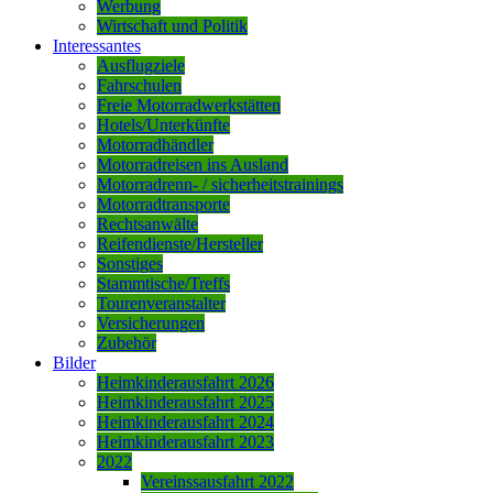
Werbung
Wirtschaft und Politik
Interessantes
Ausflugziele
Fahrschulen
Freie Motorradwerkstätten
Hotels/Unterkünfte
Motorradhändler
Motorradreisen ins Ausland
Motorradrenn- / sicherheitstrainings
Motorradtransporte
Rechtsanwälte
Reifendienste/Hersteller
Sonstiges
Stammtische/Treffs
Tourenveranstalter
Versicherungen
Zubehör
Bilder
Heimkinderausfahrt 2026
Heimkinderausfahrt 2025
Heimkinderausfahrt 2024
Heimkinderausfahrt 2023
2022
Vereinssausfahrt 2022