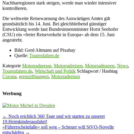
Nachbarregionen stark steigen, werde man wieder intensiver
kontrollieren.
Die weltweite Reisewarnung des Auswärtigen Amtes gilt
grundsätzlich bis 14. Juni. Bei gleichbleibend günstiger
Entwicklung werde laut Bundesinnenminister Horst Seehofer
(CSU) ein »freier Reiseverkehr in Europa« ab dem 15. Juni
angestrebt.
Bild: Gerd Altmann auf Pixabay
Quelle:
Tourenfahrer.de
Kategorie
Motorradpresse
,
Motorradreisen
,
Motorradtouren
,
News
,
Tourenfahrer.de
,
Wirtschaft und Politik
Schlagwort / Hashtag
Corona
,
grenzöffnungen
,
Motorradreisen
Werbung
Post
←
Noch reichlich 360 Tage und wir starten zu unserer
19.Heimkinderausfahrt!
navigation
»Führerscheinfalle« soll weg – Scheuer will StVO-Novelle
entschärfen
→