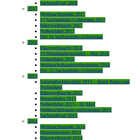
SachsenKrad 2018
2017
Weihnachtsmarkt 2017
17.Sachsenbike-Geburtstag 2017
Bikerweihnacht 2017
Nelkenfahrt 2017
Der 16.Sachsenbike-Geburtstag
2016
Bikerweihnacht 2016
15.Heimkinderausfahrt – Mai 2016
Nelkenfahrt 2016
Weihnachstbaumverbrennung 2016
Der 15.Sachsenbike-Geburtstag
2015
Saisonabschlussfahrt 2015 – durch Polen und
Tschechien
Bikerweihnacht 2015
Himmelfahrt 2015
Nelkenfahrt 2015 – 01.Mai!
Weihnachtsbaum-verbrennung 2015
SachsenKrad 2015
2014
Weihnachtsmarkt 2014
Moppedrennen 2014
Bikerweihnacht 2014