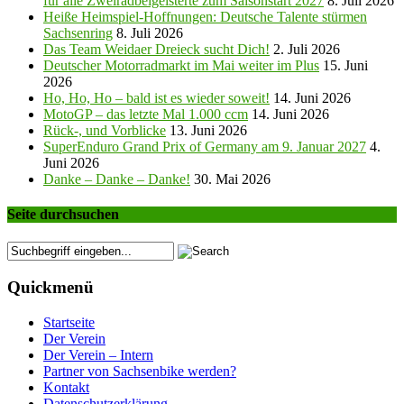
für alle Zweiradbeigeisterte zum Saisonstart 2027
8. Juli 2026
Heiße Heimspiel-Hoffnungen: Deutsche Talente stürmen
Sachsenring
8. Juli 2026
Das Team Weidaer Dreieck sucht Dich!
2. Juli 2026
Deutscher Motorradmarkt im Mai weiter im Plus
15. Juni
2026
Ho, Ho, Ho – bald ist es wieder soweit!
14. Juni 2026
MotoGP – das letzte Mal 1.000 ccm
14. Juni 2026
Rück-, und Vorblicke
13. Juni 2026
SuperEnduro Grand Prix of Germany am 9. Januar 2027
4.
Juni 2026
Danke – Danke – Danke!
30. Mai 2026
Seite durchsuchen
Quickmenü
Startseite
Der Verein
Der Verein – Intern
Partner von Sachsenbike werden?
Kontakt
Datenschutzerklärung