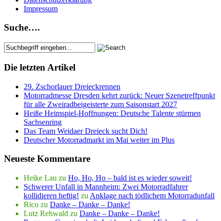
Impressum
Suche….
Die letzten Artikel
29. Zschorlauer Dreieckrennen
Motorradmesse Dresden kehrt zurück: Neuer Szenetreffpunkt
für alle Zweiradbeigeisterte zum Saisonstart 2027
Heiße Heimspiel-Hoffnungen: Deutsche Talente stürmen
Sachsenring
Das Team Weidaer Dreieck sucht Dich!
Deutscher Motorradmarkt im Mai weiter im Plus
Neueste Kommentare
Heike Lau
zu
Ho, Ho, Ho – bald ist es wieder soweit!
Schwerer Unfall in Mannheim: Zwei Motorradfahrer
kollidieren heftig!
zu
Anklage nach tödlichem Motorradunfall
Rico
zu
Danke – Danke – Danke!
Lutz Rehwald
zu
Danke – Danke – Danke!