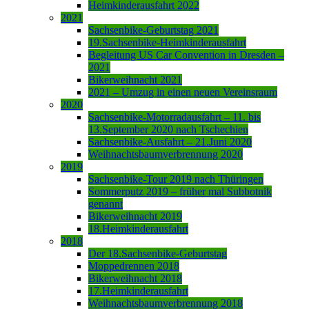
Heimkinderausfahrt 2022
2021
Sachsenbike-Geburtstag 2021
19.Sachsenbike-Heimkinderausfahrt
Begleitung US Car Convention in Dresden –
2021
Bikerweihnacht 2021
2021 – Umzug in einen neuen Vereinsraum
2020
Sachsenbike-Motorradausfahrt – 11. bis
13.September 2020 nach Tschechien
Sachsenbike-Ausfahrt – 21.Juni 2020
Weihnachtsbaumverbrennung 2020
2019
Sachsenbike-Tour 2019 nach Thüringen
Sommerputz 2019 – früher mal Subbotnik
genannt
Bikerweihnacht 2019
18.Heimkinderausfahrt
2018
Der 18.Sachsenbike-Geburtstag
Moppedrennen 2018
Bikerweihnacht 2018
17.Heimkinderausfahrt
Weihnachtsbaumverbrennung 2018