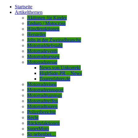
Startseite
Artikelthemen
Aktionen für Kinder
Enduro / Motocross
Händleraktionen
Hersteller
Jobs in der Zweiradbranche
Motorraddiebstahl
Motorradevents
Motorradmessen
Motorradpresse
News von Unkorrekt
HighSide-PR – News
Tourenfahrer.de
Motorradreisen
Motorradrennsport
Motorradtrainings
Motorradtreffen
Motorradtouren
Polizeiberichte
Recht
Rückrufaktionen
SuperMoto
So nebenbei…