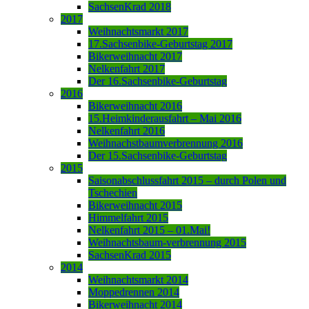
SachsenKrad 2018
2017
Weihnachtsmarkt 2017
17.Sachsenbike-Geburtstag 2017
Bikerweihnacht 2017
Nelkenfahrt 2017
Der 16.Sachsenbike-Geburtstag
2016
Bikerweihnacht 2016
15.Heimkinderausfahrt – Mai 2016
Nelkenfahrt 2016
Weihnachstbaumverbrennung 2016
Der 15.Sachsenbike-Geburtstag
2015
Saisonabschlussfahrt 2015 – durch Polen und
Tschechien
Bikerweihnacht 2015
Himmelfahrt 2015
Nelkenfahrt 2015 – 01.Mai!
Weihnachtsbaum-verbrennung 2015
SachsenKrad 2015
2014
Weihnachtsmarkt 2014
Moppedrennen 2014
Bikerweihnacht 2014