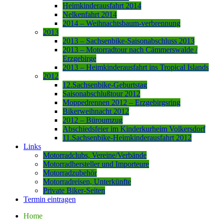
Heimkinderausfahrt 2014
Nelkenfahrt 2014
2014 – Weihnachtsbaum-verbrennung
2013
2013 – Sachsenbike-Saisonabschluss 2013
2013 – Motorradtour nach Cämmerswalde /
Erzgebirge
2013 – Heimkinderausfahrt ins Tropical Islands
2012
12.Sachsenbike-Geburtstag
Saisonabschlußtour 2012
Moppedrennen 2012 – Erzgebirgsring
Bikerweihnacht 2012
2012 – Büroumzug
Abschiedsfeier im Kinderkurheim Volkersdorf
11.Sachsenbike-Heimkinderausfahrt 2012
Links
Motorradclubs, Vereine/Verbände
Motorradhersteller und Importeure
Motorradzubehör
Motorradreisen, Unterkünfte
Private Biker-Seiten
Termin eintragen
Home