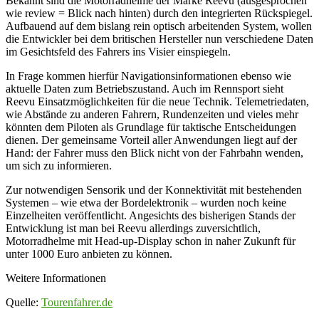
Bekannt sind die Motorradhelme der Marke Reevu (ausgesprochen
wie review = Blick nach hinten) durch den integrierten Rückspiegel.
Aufbauend auf dem bislang rein optisch arbeitenden System, wollen
die Entwickler bei dem britischen Hersteller nun verschiedene Daten
im Gesichtsfeld des Fahrers ins Visier einspiegeln.
In Frage kommen hierfür Navigationsinformationen ebenso wie
aktuelle Daten zum Betriebszustand. Auch im Rennsport sieht
Reevu Einsatzmöglichkeiten für die neue Technik. Telemetriedaten,
wie Abstände zu anderen Fahrern, Rundenzeiten und vieles mehr
könnten dem Piloten als Grundlage für taktische Entscheidungen
dienen. Der gemeinsame Vorteil aller Anwendungen liegt auf der
Hand: der Fahrer muss den Blick nicht von der Fahrbahn wenden,
um sich zu informieren.
Zur notwendigen Sensorik und der Konnektivität mit bestehenden
Systemen – wie etwa der Bordelektronik – wurden noch keine
Einzelheiten veröffentlicht. Angesichts des bisherigen Stands der
Entwicklung ist man bei Reevu allerdings zuversichtlich,
Motorradhelme mit Head-up-Display schon in naher Zukunft für
unter 1000 Euro anbieten zu können.
Weitere Informationen
Quelle:
Tourenfahrer.de