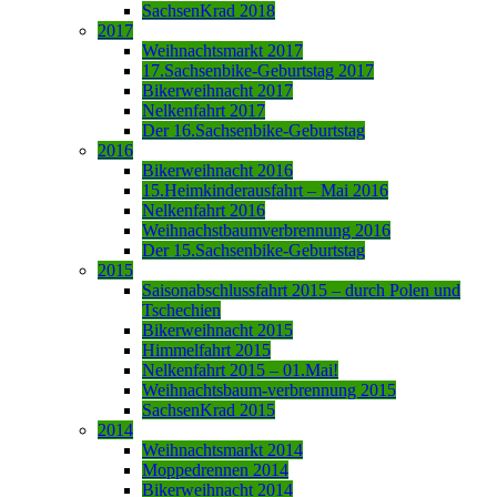
SachsenKrad 2018
2017
Weihnachtsmarkt 2017
17.Sachsenbike-Geburtstag 2017
Bikerweihnacht 2017
Nelkenfahrt 2017
Der 16.Sachsenbike-Geburtstag
2016
Bikerweihnacht 2016
15.Heimkinderausfahrt – Mai 2016
Nelkenfahrt 2016
Weihnachstbaumverbrennung 2016
Der 15.Sachsenbike-Geburtstag
2015
Saisonabschlussfahrt 2015 – durch Polen und
Tschechien
Bikerweihnacht 2015
Himmelfahrt 2015
Nelkenfahrt 2015 – 01.Mai!
Weihnachtsbaum-verbrennung 2015
SachsenKrad 2015
2014
Weihnachtsmarkt 2014
Moppedrennen 2014
Bikerweihnacht 2014