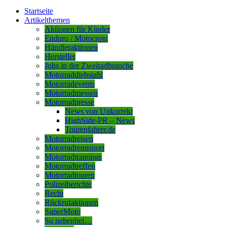
Startseite
Artikelthemen
Aktionen für Kinder
Enduro / Motocross
Händleraktionen
Hersteller
Jobs in der Zweiradbranche
Motorraddiebstahl
Motorradevents
Motorradmessen
Motorradpresse
News von Unkorrekt
HighSide-PR – News
Tourenfahrer.de
Motorradreisen
Motorradrennsport
Motorradtrainings
Motorradtreffen
Motorradtouren
Polizeiberichte
Recht
Rückrufaktionen
SuperMoto
So nebenbei…