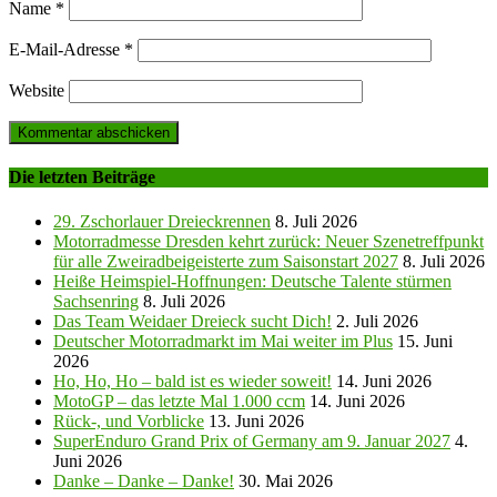
Name
*
E-Mail-Adresse
*
Website
Die letzten Beiträge
29. Zschorlauer Dreieckrennen
8. Juli 2026
Motorradmesse Dresden kehrt zurück: Neuer Szenetreffpunkt
für alle Zweiradbeigeisterte zum Saisonstart 2027
8. Juli 2026
Heiße Heimspiel-Hoffnungen: Deutsche Talente stürmen
Sachsenring
8. Juli 2026
Das Team Weidaer Dreieck sucht Dich!
2. Juli 2026
Deutscher Motorradmarkt im Mai weiter im Plus
15. Juni
2026
Ho, Ho, Ho – bald ist es wieder soweit!
14. Juni 2026
MotoGP – das letzte Mal 1.000 ccm
14. Juni 2026
Rück-, und Vorblicke
13. Juni 2026
SuperEnduro Grand Prix of Germany am 9. Januar 2027
4.
Juni 2026
Danke – Danke – Danke!
30. Mai 2026