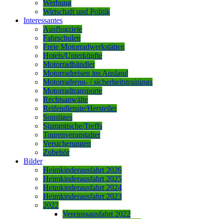
Werbung
Wirtschaft und Politik
Interessantes
Ausflugziele
Fahrschulen
Freie Motorradwerkstätten
Hotels/Unterkünfte
Motorradhändler
Motorradreisen ins Ausland
Motorradrenn- / sicherheitstrainings
Motorradtransporte
Rechtsanwälte
Reifendienste/Hersteller
Sonstiges
Stammtische/Treffs
Tourenveranstalter
Versicherungen
Zubehör
Bilder
Heimkinderausfahrt 2026
Heimkinderausfahrt 2025
Heimkinderausfahrt 2024
Heimkinderausfahrt 2023
2022
Vereinssausfahrt 2022