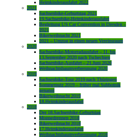
Heimkinderausfahrt 2022
2021
Sachsenbike-Geburtstag 2021
19.Sachsenbike-Heimkinderausfahrt
Begleitung US Car Convention in Dresden –
2021
Bikerweihnacht 2021
2021 – Umzug in einen neuen Vereinsraum
2020
Sachsenbike-Motorradausfahrt – 11. bis
13.September 2020 nach Tschechien
Sachsenbike-Ausfahrt – 21.Juni 2020
Weihnachtsbaumverbrennung 2020
2019
Sachsenbike-Tour 2019 nach Thüringen
Sommerputz 2019 – früher mal Subbotnik
genannt
Bikerweihnacht 2019
18.Heimkinderausfahrt
2018
Der 18.Sachsenbike-Geburtstag
Moppedrennen 2018
Bikerweihnacht 2018
17.Heimkinderausfahrt
Weihnachtsbaumverbrennung 2018