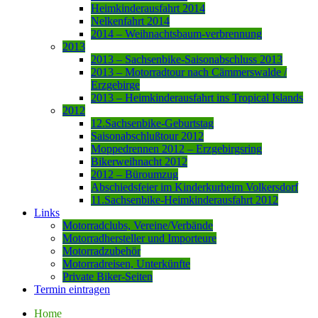
Heimkinderausfahrt 2014
Nelkenfahrt 2014
2014 – Weihnachtsbaum-verbrennung
2013
2013 – Sachsenbike-Saisonabschluss 2013
2013 – Motorradtour nach Cämmerswalde /
Erzgebirge
2013 – Heimkinderausfahrt ins Tropical Islands
2012
12.Sachsenbike-Geburtstag
Saisonabschlußtour 2012
Moppedrennen 2012 – Erzgebirgsring
Bikerweihnacht 2012
2012 – Büroumzug
Abschiedsfeier im Kinderkurheim Volkersdorf
11.Sachsenbike-Heimkinderausfahrt 2012
Links
Motorradclubs, Vereine/Verbände
Motorradhersteller und Importeure
Motorradzubehör
Motorradreisen, Unterkünfte
Private Biker-Seiten
Termin eintragen
Home