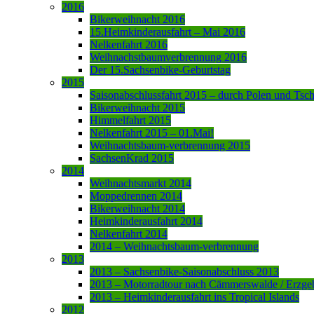
2016
Bikerweihnacht 2016
15.Heimkinderausfahrt – Mai 2016
Nelkenfahrt 2016
Weihnachstbaumverbrennung 2016
Der 15.Sachsenbike-Geburtstag
2015
Saisonabschlussfahrt 2015 – durch Polen und Tsc
Bikerweihnacht 2015
Himmelfahrt 2015
Nelkenfahrt 2015 – 01.Mai!
Weihnachtsbaum-verbrennung 2015
SachsenKrad 2015
2014
Weihnachtsmarkt 2014
Moppedrennen 2014
Bikerweihnacht 2014
Heimkinderausfahrt 2014
Nelkenfahrt 2014
2014 – Weihnachtsbaum-verbrennung
2013
2013 – Sachsenbike-Saisonabschluss 2013
2013 – Motorradtour nach Cämmerswalde / Erzge
2013 – Heimkinderausfahrt ins Tropical Islands
2012