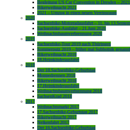
Begleitung US Car Convention in Dresden – 2021
Bikerweihnacht 2021
2021 – Umzug in einen neuen Vereinsraum
2020
Sachsenbike-Motorradausfahrt – 11. bis 13.Septe
Sachsenbike-Ausfahrt – 21.Juni 2020
Weihnachtsbaumverbrennung 2020
2019
Sachsenbike-Tour 2019 nach Thüringen
Sommerputz 2019 – früher mal Subbotnik genannt
Bikerweihnacht 2019
18.Heimkinderausfahrt
2018
Der 18.Sachsenbike-Geburtstag
Moppedrennen 2018
Bikerweihnacht 2018
17.Heimkinderausfahrt
Weihnachtsbaumverbrennung 2018
SachsenKrad 2018
2017
Weihnachtsmarkt 2017
17.Sachsenbike-Geburtstag 2017
Bikerweihnacht 2017
Nelkenfahrt 2017
Der 16.Sachsenbike-Geburtstag