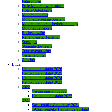
Fahrschulen
Freie Motorradwerkstätten
Hotels/Unterkünfte
Motorradhändler
Motorradreisen ins Ausland
Motorradrenn- / sicherheitstrainings
Motorradtransporte
Rechtsanwälte
Reifendienste/Hersteller
Sonstiges
Stammtische/Treffs
Tourenveranstalter
Versicherungen
Zubehör
Bilder
Heimkinderausfahrt 2026
Heimkinderausfahrt 2025
Heimkinderausfahrt 2024
Heimkinderausfahrt 2023
2022
Vereinssausfahrt 2022
Heimkinderausfahrt 2022
2021
Sachsenbike-Geburtstag 2021
19.Sachsenbike-Heimkinderausfahrt