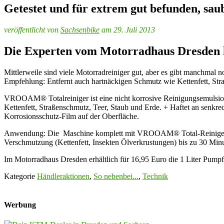
Getestet und für extrem gut befunden, sau
veröffentlicht von
Sachsenbike
am 29. Juli 2013
Die Experten vom Motorradhaus Dresden
Mittlerweile sind viele Motorradreiniger gut, aber es gibt manchm
Empfehlung: Entfernt auch hartnäckigen Schmutz wie Kettenfett, Str
VROOAM® Totalreiniger ist eine nicht korrosive Reinigungsemulsion u
Kettenfett, Straßenschmutz, Teer, Staub und Erde. + Haftet an senkre
Korrosionsschutz-Film auf der Oberfläche.
Anwendung: Die Maschine komplett mit VROOAM® Total-Reiniger eins
Verschmutzung (Kettenfett, Insekten Ölverkrustungen) bis zu 30 Min
Im Motorradhaus Dresden erhältlich für 16,95 Euro die 1 Liter Pumpf
Kategorie
Händleraktionen
,
So nebenbei...
,
Technik
Werbung