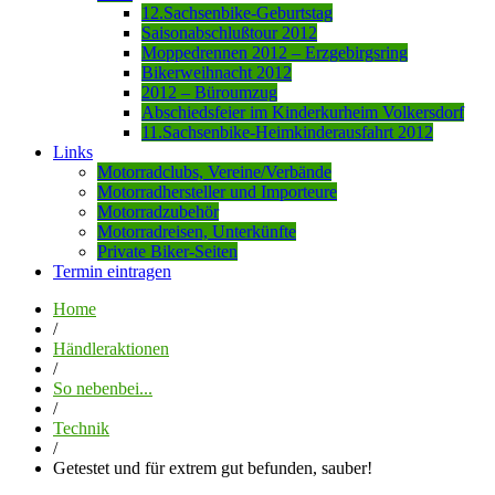
12.Sachsenbike-Geburtstag
Saisonabschlußtour 2012
Moppedrennen 2012 – Erzgebirgsring
Bikerweihnacht 2012
2012 – Büroumzug
Abschiedsfeier im Kinderkurheim Volkersdorf
11.Sachsenbike-Heimkinderausfahrt 2012
Links
Motorradclubs, Vereine/Verbände
Motorradhersteller und Importeure
Motorradzubehör
Motorradreisen, Unterkünfte
Private Biker-Seiten
Termin eintragen
Home
/
Händleraktionen
/
So nebenbei...
/
Technik
/
Getestet und für extrem gut befunden, sauber!