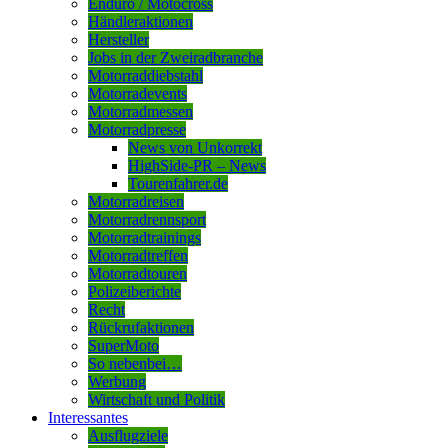
Enduro / Motocross
Händleraktionen
Hersteller
Jobs in der Zweiradbranche
Motorraddiebstahl
Motorradevents
Motorradmessen
Motorradpresse
News von Unkorrekt
HighSide-PR – News
Tourenfahrer.de
Motorradreisen
Motorradrennsport
Motorradtrainings
Motorradtreffen
Motorradtouren
Polizeiberichte
Recht
Rückrufaktionen
SuperMoto
So nebenbei…
Werbung
Wirtschaft und Politik
Interessantes
Ausflugziele