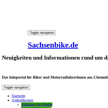
Skip
Toggle navigation
to
8. August 2026
content
Sachsenbike.de
Neuigkeiten und Informationen rund um d
Das Infoportal für Biker und Motorradfahrerinnen aus Chemnitz /
Toggle navigation
Startseite
Artikelthemen
Aktionen für Kinder