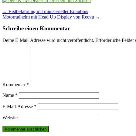
Post
←
Erstbefahrung mit ministerieller Erlaubnis
Motorradhelm mit Head Up Display von Reevu
→
navigation
Schreibe einen Kommentar
Deine E-Mail-Adresse wird nicht veröffentlicht.
Erforderliche Felder 
Kommentar
*
Name
*
E-Mail-Adresse
*
Website