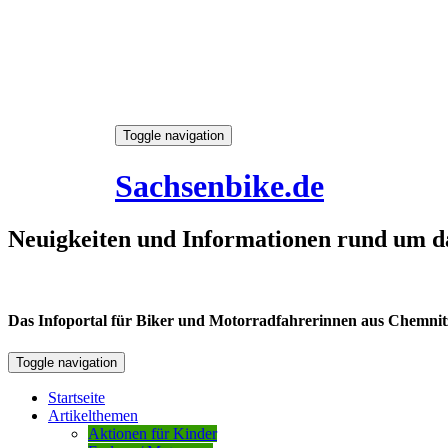
Skip
Toggle navigation
to
8. August 2026
content
Sachsenbike.de
Neuigkeiten und Informationen rund um d
Das Infoportal für Biker und Motorradfahrerinnen aus Chemnitz /
Toggle navigation
Startseite
Artikelthemen
Aktionen für Kinder