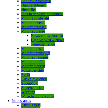
Enduro / Motocross
Händleraktionen
Hersteller
Jobs in der Zweiradbranche
Motorraddiebstahl
Motorradevents
Motorradmessen
Motorradpresse
News von Unkorrekt
HighSide-PR – News
Tourenfahrer.de
Motorradreisen
Motorradrennsport
Motorradtrainings
Motorradtreffen
Motorradtouren
Polizeiberichte
Recht
Rückrufaktionen
SuperMoto
So nebenbei…
Werbung
Wirtschaft und Politik
Interessantes
Ausflugziele