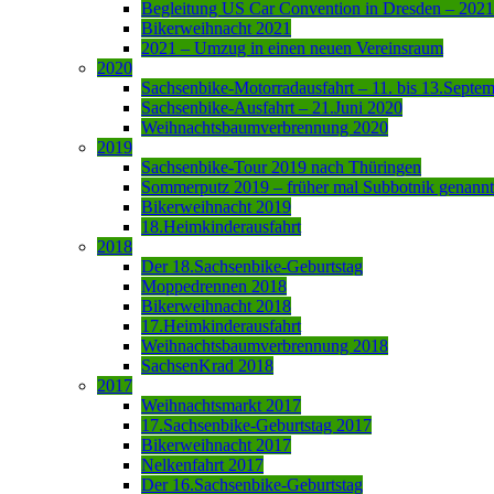
Begleitung US Car Convention in Dresden – 2021
Bikerweihnacht 2021
2021 – Umzug in einen neuen Vereinsraum
2020
Sachsenbike-Motorradausfahrt – 11. bis 13.Septe
Sachsenbike-Ausfahrt – 21.Juni 2020
Weihnachtsbaumverbrennung 2020
2019
Sachsenbike-Tour 2019 nach Thüringen
Sommerputz 2019 – früher mal Subbotnik genannt
Bikerweihnacht 2019
18.Heimkinderausfahrt
2018
Der 18.Sachsenbike-Geburtstag
Moppedrennen 2018
Bikerweihnacht 2018
17.Heimkinderausfahrt
Weihnachtsbaumverbrennung 2018
SachsenKrad 2018
2017
Weihnachtsmarkt 2017
17.Sachsenbike-Geburtstag 2017
Bikerweihnacht 2017
Nelkenfahrt 2017
Der 16.Sachsenbike-Geburtstag