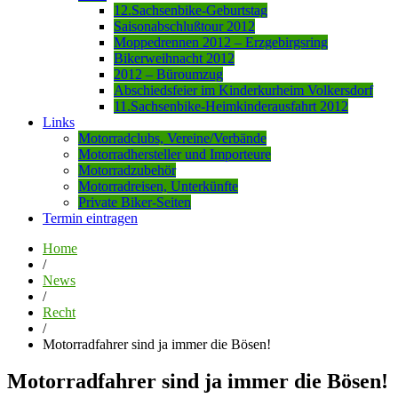
12.Sachsenbike-Geburtstag
Saisonabschlußtour 2012
Moppedrennen 2012 – Erzgebirgsring
Bikerweihnacht 2012
2012 – Büroumzug
Abschiedsfeier im Kinderkurheim Volkersdorf
11.Sachsenbike-Heimkinderausfahrt 2012
Links
Motorradclubs, Vereine/Verbände
Motorradhersteller und Importeure
Motorradzubehör
Motorradreisen, Unterkünfte
Private Biker-Seiten
Termin eintragen
Home
/
News
/
Recht
/
Motorradfahrer sind ja immer die Bösen!
Motorradfahrer sind ja immer die Bösen!