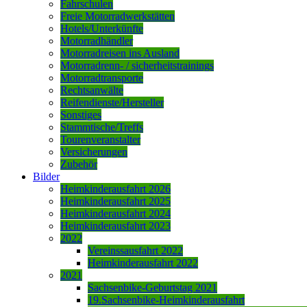
Fahrschulen
Freie Motorradwerkstätten
Hotels/Unterkünfte
Motorradhändler
Motorradreisen ins Ausland
Motorradrenn- / sicherheitstrainings
Motorradtransporte
Rechtsanwälte
Reifendienste/Hersteller
Sonstiges
Stammtische/Treffs
Tourenveranstalter
Versicherungen
Zubehör
Bilder
Heimkinderausfahrt 2026
Heimkinderausfahrt 2025
Heimkinderausfahrt 2024
Heimkinderausfahrt 2023
2022
Vereinssausfahrt 2022
Heimkinderausfahrt 2022
2021
Sachsenbike-Geburtstag 2021
19.Sachsenbike-Heimkinderausfahrt