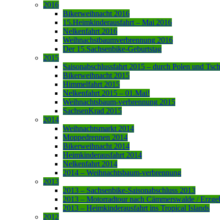
2016
Bikerweihnacht 2016
15.Heimkinderausfahrt – Mai 2016
Nelkenfahrt 2016
Weihnachstbaumverbrennung 2016
Der 15.Sachsenbike-Geburtstag
2015
Saisonabschlussfahrt 2015 – durch Polen und Tsc
Bikerweihnacht 2015
Himmelfahrt 2015
Nelkenfahrt 2015 – 01.Mai!
Weihnachtsbaum-verbrennung 2015
SachsenKrad 2015
2014
Weihnachtsmarkt 2014
Moppedrennen 2014
Bikerweihnacht 2014
Heimkinderausfahrt 2014
Nelkenfahrt 2014
2014 – Weihnachtsbaum-verbrennung
2013
2013 – Sachsenbike-Saisonabschluss 2013
2013 – Motorradtour nach Cämmerswalde / Erzge
2013 – Heimkinderausfahrt ins Tropical Islands
2012