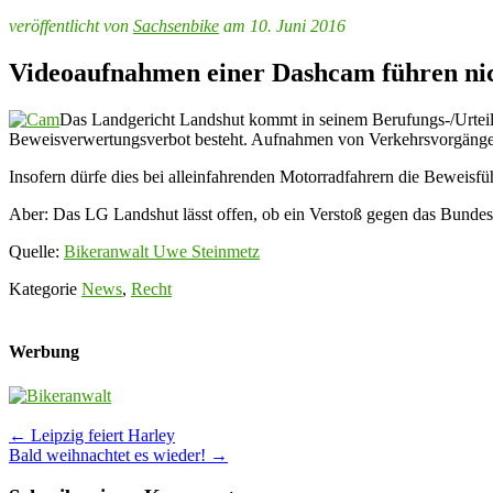
veröffentlicht von
Sachsenbike
am 10. Juni 2016
Videoaufnahmen einer Dashcam führen nic
Das Landgericht Landshut kommt in seinem Berufungs-/Urteil
Beweisverwertungsverbot besteht. Aufnahmen von Verkehrsvorgänge
Insofern dürfe dies bei alleinfahrenden Motorradfahrern die Beweisf
Aber: Das LG Landshut lässt offen, ob ein Verstoß gegen das Bundes
Quelle:
Bikeranwalt Uwe Steinmetz
Kategorie
News
,
Recht
Werbung
Post
←
Leipzig feiert Harley
Bald weihnachtet es wieder!
→
navigation