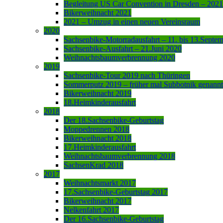
Begleitung US Car Convention in Dresden – 2021
Bikerweihnacht 2021
2021 – Umzug in einen neuen Vereinsraum
2020
Sachsenbike-Motorradausfahrt – 11. bis 13.Septe
Sachsenbike-Ausfahrt – 21.Juni 2020
Weihnachtsbaumverbrennung 2020
2019
Sachsenbike-Tour 2019 nach Thüringen
Sommerputz 2019 – früher mal Subbotnik genannt
Bikerweihnacht 2019
18.Heimkinderausfahrt
2018
Der 18.Sachsenbike-Geburtstag
Moppedrennen 2018
Bikerweihnacht 2018
17.Heimkinderausfahrt
Weihnachtsbaumverbrennung 2018
SachsenKrad 2018
2017
Weihnachtsmarkt 2017
17.Sachsenbike-Geburtstag 2017
Bikerweihnacht 2017
Nelkenfahrt 2017
Der 16.Sachsenbike-Geburtstag