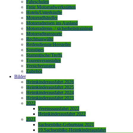
Fahrschulen
Freie Motorradwerkstätten
Hotels/Unterkünfte
Motorradhändler
Motorradreisen ins Ausland
Motorradrenn- / sicherheitstrainings
Motorradtransporte
Rechtsanwälte
Reifendienste/Hersteller
Sonstiges
Stammtische/Treffs
Tourenveranstalter
Versicherungen
Zubehör
Bilder
Heimkinderausfahrt 2026
Heimkinderausfahrt 2025
Heimkinderausfahrt 2024
Heimkinderausfahrt 2023
2022
Vereinssausfahrt 2022
Heimkinderausfahrt 2022
2021
Sachsenbike-Geburtstag 2021
19.Sachsenbike-Heimkinderausfahrt