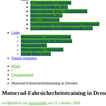
12.Sachsenbike-Geburtstag
Saisonabschlußtour 2012
Moppedrennen 2012 – Erzgebirgsring
Bikerweihnacht 2012
2012 – Büroumzug
Abschiedsfeier im Kinderkurheim Volkersdorf
11.Sachsenbike-Heimkinderausfahrt 2012
Links
Motorradclubs, Vereine/Verbände
Motorradhersteller und Importeure
Motorradzubehör
Motorradreisen, Unterkünfte
Private Biker-Seiten
Termin eintragen
Home
/
Uncategorized
/
Motorrad-Fahrsicherheitstraining in Dresden
Motorrad-Fahrsicherheitstraining in Dres
veröffentlicht von
Sachsenbike
am 11. Oktober 2009