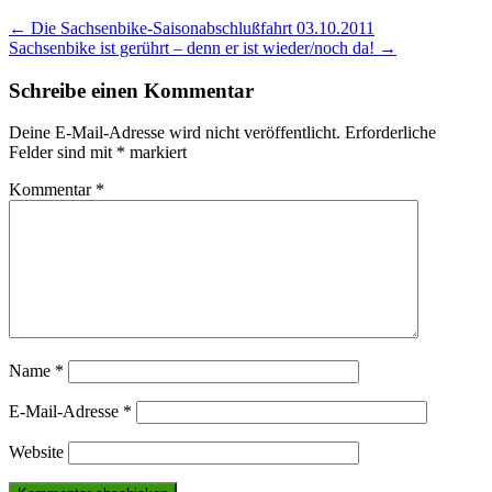
Post
←
Die Sachsenbike-Saisonabschlußfahrt 03.10.2011
Sachsenbike ist gerührt – denn er ist wieder/noch da!
→
navigation
Schreibe einen Kommentar
Deine E-Mail-Adresse wird nicht veröffentlicht.
Erforderliche
Felder sind mit
*
markiert
Kommentar
*
Name
*
E-Mail-Adresse
*
Website