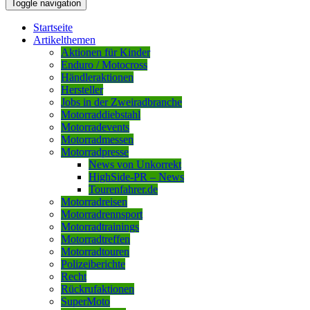
Toggle navigation
Startseite
Artikelthemen
Aktionen für Kinder
Enduro / Motocross
Händleraktionen
Hersteller
Jobs in der Zweiradbranche
Motorraddiebstahl
Motorradevents
Motorradmessen
Motorradpresse
News von Unkorrekt
HighSide-PR – News
Tourenfahrer.de
Motorradreisen
Motorradrennsport
Motorradtrainings
Motorradtreffen
Motorradtouren
Polizeiberichte
Recht
Rückrufaktionen
SuperMoto