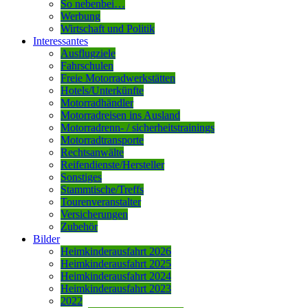
So nebenbei…
Werbung
Wirtschaft und Politik
Interessantes
Ausflugziele
Fahrschulen
Freie Motorradwerkstätten
Hotels/Unterkünfte
Motorradhändler
Motorradreisen ins Ausland
Motorradrenn- / sicherheitstrainings
Motorradtransporte
Rechtsanwälte
Reifendienste/Hersteller
Sonstiges
Stammtische/Treffs
Tourenveranstalter
Versicherungen
Zubehör
Bilder
Heimkinderausfahrt 2026
Heimkinderausfahrt 2025
Heimkinderausfahrt 2024
Heimkinderausfahrt 2023
2022