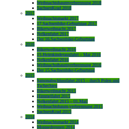
Weihnachtsbaumverbrennung 2018
SachsenKrad 2018
2017
Weihnachtsmarkt 2017
17.Sachsenbike-Geburtstag 2017
Bikerweihnacht 2017
Nelkenfahrt 2017
Der 16.Sachsenbike-Geburtstag
2016
Bikerweihnacht 2016
15.Heimkinderausfahrt – Mai 2016
Nelkenfahrt 2016
Weihnachstbaumverbrennung 2016
Der 15.Sachsenbike-Geburtstag
2015
Saisonabschlussfahrt 2015 – durch Polen und
Tschechien
Bikerweihnacht 2015
Himmelfahrt 2015
Nelkenfahrt 2015 – 01.Mai!
Weihnachtsbaum-verbrennung 2015
SachsenKrad 2015
2014
Weihnachtsmarkt 2014
Moppedrennen 2014