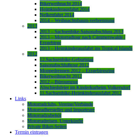
Bikerweihnacht 2014
Heimkinderausfahrt 2014
Nelkenfahrt 2014
2014 – Weihnachtsbaum-verbrennung
2013
2013 – Sachsenbike-Saisonabschluss 2013
2013 – Motorradtour nach Cämmerswalde /
Erzgebirge
2013 – Heimkinderausfahrt ins Tropical Islands
2012
12.Sachsenbike-Geburtstag
Saisonabschlußtour 2012
Moppedrennen 2012 – Erzgebirgsring
Bikerweihnacht 2012
2012 – Büroumzug
Abschiedsfeier im Kinderkurheim Volkersdorf
11.Sachsenbike-Heimkinderausfahrt 2012
Links
Motorradclubs, Vereine/Verbände
Motorradhersteller und Importeure
Motorradzubehör
Motorradreisen, Unterkünfte
Private Biker-Seiten
Termin eintragen