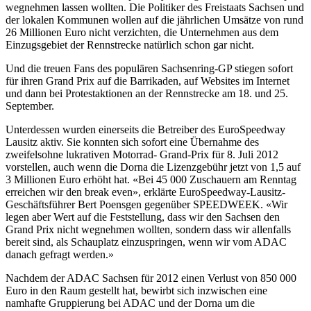
wegnehmen lassen wollten. Die Politiker des Freistaats Sachsen und
der lokalen Kommunen wollen auf die jährlichen Umsätze von rund
26 Millionen Euro nicht verzichten, die Unternehmen aus dem
Einzugsgebiet der Rennstrecke natürlich schon gar nicht.
Und die treuen Fans des populären Sachsenring-GP stiegen sofort
für ihren Grand Prix auf die Barrikaden, auf Websites im Internet
und dann bei Protestaktionen an der Rennstrecke am 18. und 25.
September.
Unterdessen wurden einerseits die Betreiber des EuroSpeedway
Lausitz aktiv. Sie konnten sich sofort eine Übernahme des
zweifelsohne lukrativen Motorrad- Grand-Prix für 8. Juli 2012
vorstellen, auch wenn die Dorna die Lizenzgebühr jetzt von 1,5 auf
3 Millionen Euro erhöht hat. «Bei 45 000 Zuschauern am Renntag
erreichen wir den break even», erklärte EuroSpeedway-Lausitz-
Geschäftsführer Bert Poensgen gegenüber SPEEDWEEK. «Wir
legen aber Wert auf die Feststellung, dass wir den Sachsen den
Grand Prix nicht wegnehmen wollten, sondern dass wir allenfalls
bereit sind, als Schauplatz einzuspringen, wenn wir vom ADAC
danach gefragt werden.»
Nachdem der ADAC Sachsen für 2012 einen Verlust von 850 000
Euro in den Raum gestellt hat, bewirbt sich inzwischen eine
namhafte Gruppierung bei ADAC und der Dorna um die