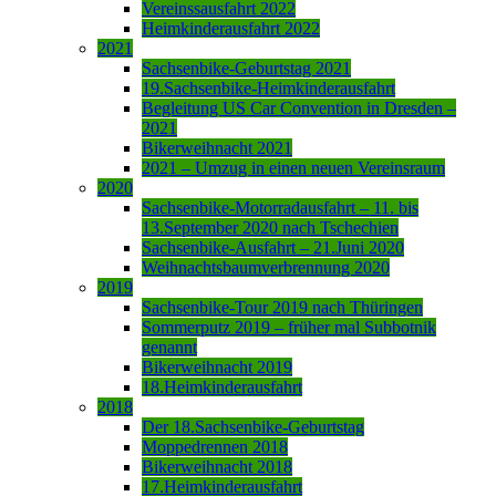
Vereinssausfahrt 2022
Heimkinderausfahrt 2022
2021
Sachsenbike-Geburtstag 2021
19.Sachsenbike-Heimkinderausfahrt
Begleitung US Car Convention in Dresden –
2021
Bikerweihnacht 2021
2021 – Umzug in einen neuen Vereinsraum
2020
Sachsenbike-Motorradausfahrt – 11. bis
13.September 2020 nach Tschechien
Sachsenbike-Ausfahrt – 21.Juni 2020
Weihnachtsbaumverbrennung 2020
2019
Sachsenbike-Tour 2019 nach Thüringen
Sommerputz 2019 – früher mal Subbotnik
genannt
Bikerweihnacht 2019
18.Heimkinderausfahrt
2018
Der 18.Sachsenbike-Geburtstag
Moppedrennen 2018
Bikerweihnacht 2018
17.Heimkinderausfahrt