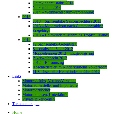
Heimkinderausfahrt 2014
Nelkenfahrt 2014
2014 – Weihnachtsbaum-verbrennung
2013
2013 – Sachsenbike-Saisonabschluss 2013
2013 – Motorradtour nach Cämmerswalde /
Erzgebirge
2013 – Heimkinderausfahrt ins Tropical Islands
2012
12.Sachsenbike-Geburtstag
Saisonabschlußtour 2012
Moppedrennen 2012 – Erzgebirgsring
Bikerweihnacht 2012
2012 – Büroumzug
Abschiedsfeier im Kinderkurheim Volkersdorf
11.Sachsenbike-Heimkinderausfahrt 2012
Links
Motorradclubs, Vereine/Verbände
Motorradhersteller und Importeure
Motorradzubehör
Motorradreisen, Unterkünfte
Private Biker-Seiten
Termin eintragen
Home