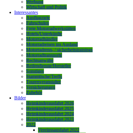
Werbung
Wirtschaft und Politik
Interessantes
Ausflugziele
Fahrschulen
Freie Motorradwerkstätten
Hotels/Unterkünfte
Motorradhändler
Motorradreisen ins Ausland
Motorradrenn- / sicherheitstrainings
Motorradtransporte
Rechtsanwälte
Reifendienste/Hersteller
Sonstiges
Stammtische/Treffs
Tourenveranstalter
Versicherungen
Zubehör
Bilder
Heimkinderausfahrt 2026
Heimkinderausfahrt 2025
Heimkinderausfahrt 2024
Heimkinderausfahrt 2023
2022
Vereinssausfahrt 2022