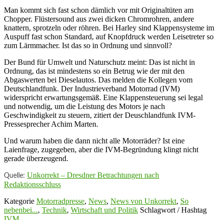
Man kommt sich fast schon dämlich vor mit Originaltüten am
Chopper. Flüstersound aus zwei dicken Chromrohren, andere
knattern, sprotzeln oder röhren. Bei Harley sind Klappensysteme im
Auspuff fast schon Standard, auf Knopfdruck werden Leisetreter so
zum Lärmmacher. Ist das so in Ordnung und sinnvoll?
Der Bund für Umwelt und Naturschutz meint: Das ist nicht in
Ordnung, das ist mindestens so ein Betrug wie der mit den
Abgaswerten bei Dieselautos. Das melden die Kollegen vom
Deutschlandfunk. Der Industrieverband Motorrad (IVM)
widerspricht erwartungsgemäß. Eine Klappensteuerung sei legal
und notwendig, um die Leistung des Motors je nach
Geschwindigkeit zu steuern, zitiert der Deuschlandfunk IVM-
Pressesprecher Achim Marten.
Und warum haben die dann nicht alle Motorräder? Ist eine
Laienfrage, zugegeben, aber die IVM-Begründung klingt nicht
gerade überzeugend.
Unkorrekt – Dresdner Betrachtungen nach
Quelle:
Redaktionsschluss
Kategorie
Motorradpresse
,
News
,
News von Unkorrekt
,
So
nebenbei...
,
Technik
,
Wirtschaft und Politik
Schlagwort / Hashtag
IVM