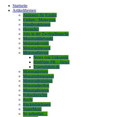
Startseite
Artikelthemen
Aktionen für Kinder
Enduro / Motocross
Händleraktionen
Hersteller
Jobs in der Zweiradbranche
Motorraddiebstahl
Motorradevents
Motorradmessen
Motorradpresse
News von Unkorrekt
HighSide-PR – News
Tourenfahrer.de
Motorradreisen
Motorradrennsport
Motorradtrainings
Motorradtreffen
Motorradtouren
Polizeiberichte
Recht
Rückrufaktionen
SuperMoto
So nebenbei…