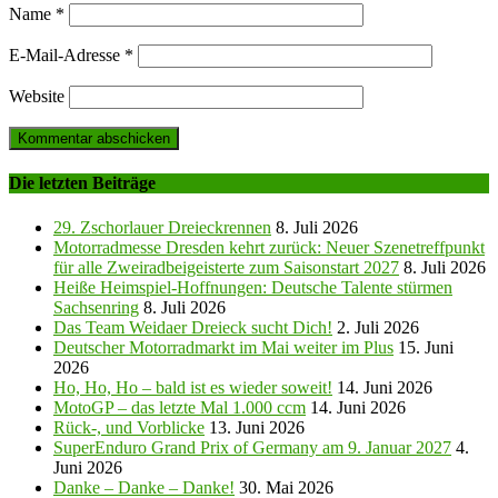
Name
*
E-Mail-Adresse
*
Website
Die letzten Beiträge
29. Zschorlauer Dreieckrennen
8. Juli 2026
Motorradmesse Dresden kehrt zurück: Neuer Szenetreffpunkt
für alle Zweiradbeigeisterte zum Saisonstart 2027
8. Juli 2026
Heiße Heimspiel-Hoffnungen: Deutsche Talente stürmen
Sachsenring
8. Juli 2026
Das Team Weidaer Dreieck sucht Dich!
2. Juli 2026
Deutscher Motorradmarkt im Mai weiter im Plus
15. Juni
2026
Ho, Ho, Ho – bald ist es wieder soweit!
14. Juni 2026
MotoGP – das letzte Mal 1.000 ccm
14. Juni 2026
Rück-, und Vorblicke
13. Juni 2026
SuperEnduro Grand Prix of Germany am 9. Januar 2027
4.
Juni 2026
Danke – Danke – Danke!
30. Mai 2026