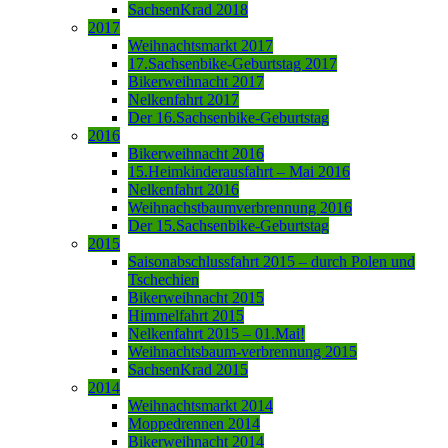
SachsenKrad 2018
2017
Weihnachtsmarkt 2017
17.Sachsenbike-Geburtstag 2017
Bikerweihnacht 2017
Nelkenfahrt 2017
Der 16.Sachsenbike-Geburtstag
2016
Bikerweihnacht 2016
15.Heimkinderausfahrt – Mai 2016
Nelkenfahrt 2016
Weihnachstbaumverbrennung 2016
Der 15.Sachsenbike-Geburtstag
2015
Saisonabschlussfahrt 2015 – durch Polen und
Tschechien
Bikerweihnacht 2015
Himmelfahrt 2015
Nelkenfahrt 2015 – 01.Mai!
Weihnachtsbaum-verbrennung 2015
SachsenKrad 2015
2014
Weihnachtsmarkt 2014
Moppedrennen 2014
Bikerweihnacht 2014