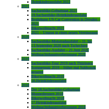
Heimkinderausfahrt 2022
2021
Sachsenbike-Geburtstag 2021
19.Sachsenbike-Heimkinderausfahrt
Begleitung US Car Convention in Dresden –
2021
Bikerweihnacht 2021
2021 – Umzug in einen neuen Vereinsraum
2020
Sachsenbike-Motorradausfahrt – 11. bis
13.September 2020 nach Tschechien
Sachsenbike-Ausfahrt – 21.Juni 2020
Weihnachtsbaumverbrennung 2020
2019
Sachsenbike-Tour 2019 nach Thüringen
Sommerputz 2019 – früher mal Subbotnik
genannt
Bikerweihnacht 2019
18.Heimkinderausfahrt
2018
Der 18.Sachsenbike-Geburtstag
Moppedrennen 2018
Bikerweihnacht 2018
17.Heimkinderausfahrt
Weihnachtsbaumverbrennung 2018