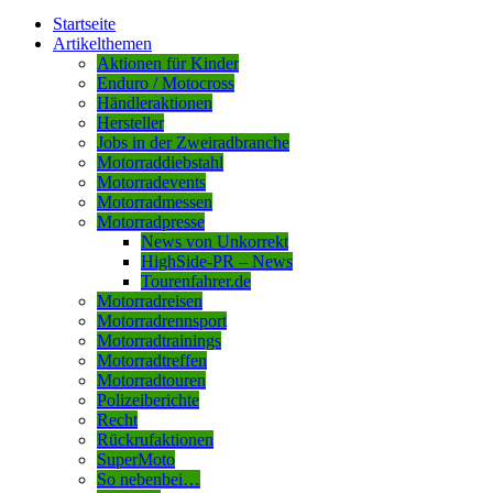
Startseite
Artikelthemen
Aktionen für Kinder
Enduro / Motocross
Händleraktionen
Hersteller
Jobs in der Zweiradbranche
Motorraddiebstahl
Motorradevents
Motorradmessen
Motorradpresse
News von Unkorrekt
HighSide-PR – News
Tourenfahrer.de
Motorradreisen
Motorradrennsport
Motorradtrainings
Motorradtreffen
Motorradtouren
Polizeiberichte
Recht
Rückrufaktionen
SuperMoto
So nebenbei…