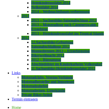
Heimkinderausfahrt 2014
Nelkenfahrt 2014
2014 – Weihnachtsbaum-verbrennung
2013
2013 – Sachsenbike-Saisonabschluss 2013
2013 – Motorradtour nach Cämmerswalde /
Erzgebirge
2013 – Heimkinderausfahrt ins Tropical Islands
2012
12.Sachsenbike-Geburtstag
Saisonabschlußtour 2012
Moppedrennen 2012 – Erzgebirgsring
Bikerweihnacht 2012
2012 – Büroumzug
Abschiedsfeier im Kinderkurheim Volkersdorf
11.Sachsenbike-Heimkinderausfahrt 2012
Links
Motorradclubs, Vereine/Verbände
Motorradhersteller und Importeure
Motorradzubehör
Motorradreisen, Unterkünfte
Private Biker-Seiten
Termin eintragen
Home