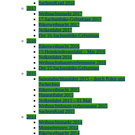
SachsenKrad 2018
2017
Weihnachtsmarkt 2017
17.Sachsenbike-Geburtstag 2017
Bikerweihnacht 2017
Nelkenfahrt 2017
Der 16.Sachsenbike-Geburtstag
2016
Bikerweihnacht 2016
15.Heimkinderausfahrt – Mai 2016
Nelkenfahrt 2016
Weihnachstbaumverbrennung 2016
Der 15.Sachsenbike-Geburtstag
2015
Saisonabschlussfahrt 2015 – durch Polen und
Tschechien
Bikerweihnacht 2015
Himmelfahrt 2015
Nelkenfahrt 2015 – 01.Mai!
Weihnachtsbaum-verbrennung 2015
SachsenKrad 2015
2014
Weihnachtsmarkt 2014
Moppedrennen 2014
Bikerweihnacht 2014