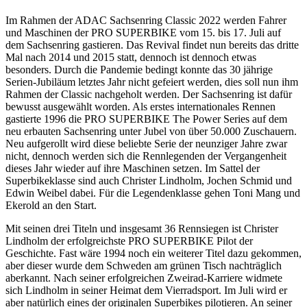
Im Rahmen der ADAC Sachsenring Classic 2022 werden Fahrer
und Maschinen der PRO SUPERBIKE vom 15. bis 17. Juli auf
dem Sachsenring gastieren. Das Revival findet nun bereits das dritte
Mal nach 2014 und 2015 statt, dennoch ist dennoch etwas
besonders. Durch die Pandemie bedingt konnte das 30 jährige
Serien-Jubiläum letztes Jahr nicht gefeiert werden, dies soll nun ihm
Rahmen der Classic nachgeholt werden. Der Sachsenring ist dafür
bewusst ausgewählt worden. Als erstes internationales Rennen
gastierte 1996 die PRO SUPERBIKE The Power Series auf dem
neu erbauten Sachsenring unter Jubel von über 50.000 Zuschauern.
Neu aufgerollt wird diese beliebte Serie der neunziger Jahre zwar
nicht, dennoch werden sich die Rennlegenden der Vergangenheit
dieses Jahr wieder auf ihre Maschinen setzen. Im Sattel der
Superbikeklasse sind auch Christer Lindholm, Jochen Schmid und
Edwin Weibel dabei. Für die Legendenklasse gehen Toni Mang und
Ekerold an den Start.
Mit seinen drei Titeln und insgesamt 36 Rennsiegen ist Christer
Lindholm der erfolgreichste PRO SUPERBIKE Pilot der
Geschichte. Fast wäre 1994 noch ein weiterer Titel dazu gekommen,
aber dieser wurde dem Schweden am grünen Tisch nachträglich
aberkannt. Nach seiner erfolgreichen Zweirad-Karriere widmete
sich Lindholm in seiner Heimat dem Vierradsport. Im Juli wird er
aber natürlich eines der originalen Superbikes pilotieren. An seiner