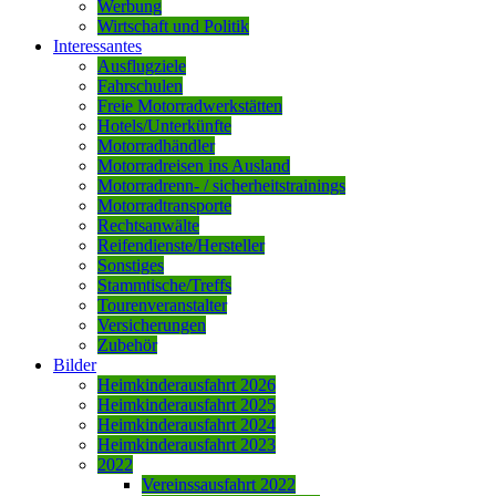
Werbung
Wirtschaft und Politik
Interessantes
Ausflugziele
Fahrschulen
Freie Motorradwerkstätten
Hotels/Unterkünfte
Motorradhändler
Motorradreisen ins Ausland
Motorradrenn- / sicherheitstrainings
Motorradtransporte
Rechtsanwälte
Reifendienste/Hersteller
Sonstiges
Stammtische/Treffs
Tourenveranstalter
Versicherungen
Zubehör
Bilder
Heimkinderausfahrt 2026
Heimkinderausfahrt 2025
Heimkinderausfahrt 2024
Heimkinderausfahrt 2023
2022
Vereinssausfahrt 2022