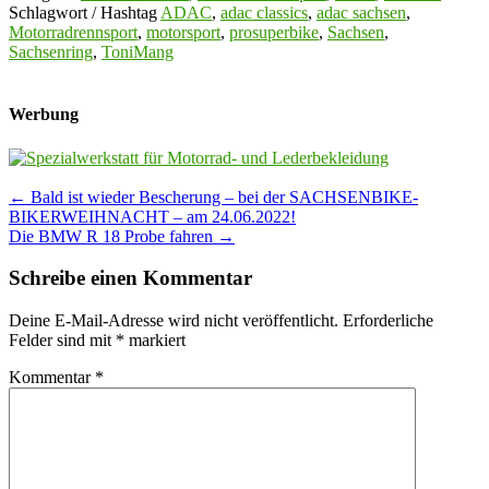
Schlagwort / Hashtag
ADAC
,
adac classics
,
adac sachsen
,
Motorradrennsport
,
motorsport
,
prosuperbike
,
Sachsen
,
Sachsenring
,
ToniMang
Werbung
Post
←
Bald ist wieder Bescherung – bei der SACHSENBIKE-
BIKERWEIHNACHT – am 24.06.2022!
navigation
Die BMW R 18 Probe fahren
→
Schreibe einen Kommentar
Deine E-Mail-Adresse wird nicht veröffentlicht.
Erforderliche
Felder sind mit
*
markiert
Kommentar
*