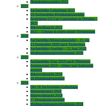
Heimkinderausfahrt 2022
2021
Sachsenbike-Geburtstag 2021
19.Sachsenbike-Heimkinderausfahrt
Begleitung US Car Convention in Dresden –
2021
Bikerweihnacht 2021
2021 – Umzug in einen neuen Vereinsraum
2020
Sachsenbike-Motorradausfahrt – 11. bis
13.September 2020 nach Tschechien
Sachsenbike-Ausfahrt – 21.Juni 2020
Weihnachtsbaumverbrennung 2020
2019
Sachsenbike-Tour 2019 nach Thüringen
Sommerputz 2019 – früher mal Subbotnik
genannt
Bikerweihnacht 2019
18.Heimkinderausfahrt
2018
Der 18.Sachsenbike-Geburtstag
Moppedrennen 2018
Bikerweihnacht 2018
17.Heimkinderausfahrt
Weihnachtsbaumverbrennung 2018