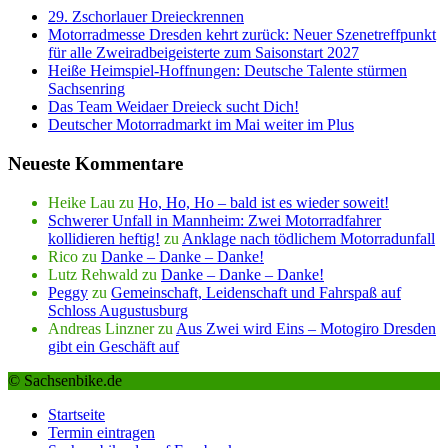
29. Zschorlauer Dreieckrennen
Motorradmesse Dresden kehrt zurück: Neuer Szenetreffpunkt
für alle Zweiradbeigeisterte zum Saisonstart 2027
Heiße Heimspiel-Hoffnungen: Deutsche Talente stürmen
Sachsenring
Das Team Weidaer Dreieck sucht Dich!
Deutscher Motorradmarkt im Mai weiter im Plus
Neueste Kommentare
Heike Lau
zu
Ho, Ho, Ho – bald ist es wieder soweit!
Schwerer Unfall in Mannheim: Zwei Motorradfahrer
kollidieren heftig!
zu
Anklage nach tödlichem Motorradunfall
Rico
zu
Danke – Danke – Danke!
Lutz Rehwald
zu
Danke – Danke – Danke!
Peggy
zu
Gemeinschaft, Leidenschaft und Fahrspaß auf
Schloss Augustusburg
Andreas Linzner
zu
Aus Zwei wird Eins – Motogiro Dresden
gibt ein Geschäft auf
© Sachsenbike.de
Startseite
Termin eintragen