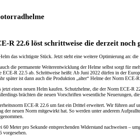
Motorradhelme
-R 22.6 löst schrittweise die derzeit noch 
Helm das wichtigste Stück. Jetzt steht eine weitere Optimierung an: di
n auch die permanente Weiterentwicklung der Helme selbst sorgt für m
tende ECE-R 22.5 ab. Schrittweise heißt: Ab Juni 2022 dürfen in der E
Jahr später ist dann auch die Produktion „alter“ Helme der Norm ECE-R 
 jetzt einen neuen Helm kaufen. Schutzhelme, die der Norm ECE-R 22
llerdings brächten die neuen Vorschriften wesentliche Neuerungen, die 
heitsnorm ECE-R 22.6 um fast ein Drittel erweitert. Wir führen auf 
lung der neuen Norm mitgewirkt hat. So werden unter anderem Aufprallte
orgenommen.
bei 60 Meter pro Sekunde entsprechenden Widerstand nachweisen – umg
.6 vorgesehen.