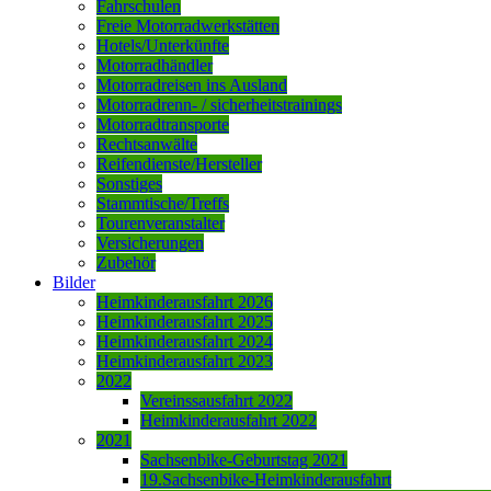
Fahrschulen
Freie Motorradwerkstätten
Hotels/Unterkünfte
Motorradhändler
Motorradreisen ins Ausland
Motorradrenn- / sicherheitstrainings
Motorradtransporte
Rechtsanwälte
Reifendienste/Hersteller
Sonstiges
Stammtische/Treffs
Tourenveranstalter
Versicherungen
Zubehör
Bilder
Heimkinderausfahrt 2026
Heimkinderausfahrt 2025
Heimkinderausfahrt 2024
Heimkinderausfahrt 2023
2022
Vereinssausfahrt 2022
Heimkinderausfahrt 2022
2021
Sachsenbike-Geburtstag 2021
19.Sachsenbike-Heimkinderausfahrt