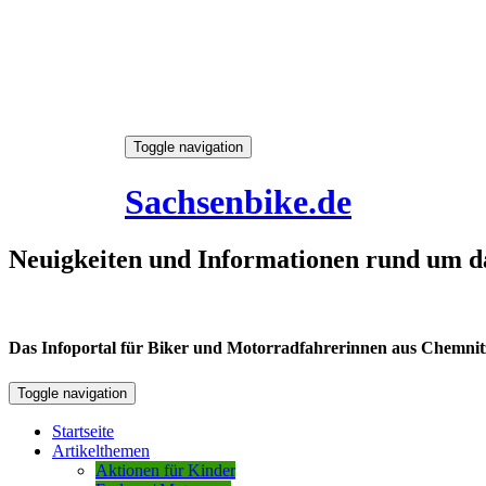
Skip
Toggle navigation
to
9. August 2026
content
Sachsenbike.de
Neuigkeiten und Informationen rund um d
Das Infoportal für Biker und Motorradfahrerinnen aus Chemnitz /
Toggle navigation
Startseite
Artikelthemen
Aktionen für Kinder