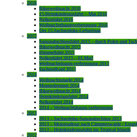
2016
Bikerweihnacht 2016
15.Heimkinderausfahrt – Mai 2016
Nelkenfahrt 2016
Weihnachstbaumverbrennung 2016
Der 15.Sachsenbike-Geburtstag
2015
Saisonabschlussfahrt 2015 – durch Polen und Tsc
Bikerweihnacht 2015
Himmelfahrt 2015
Nelkenfahrt 2015 – 01.Mai!
Weihnachtsbaum-verbrennung 2015
SachsenKrad 2015
2014
Weihnachtsmarkt 2014
Moppedrennen 2014
Bikerweihnacht 2014
Heimkinderausfahrt 2014
Nelkenfahrt 2014
2014 – Weihnachtsbaum-verbrennung
2013
2013 – Sachsenbike-Saisonabschluss 2013
2013 – Motorradtour nach Cämmerswalde / Erzge
2013 – Heimkinderausfahrt ins Tropical Islands
2012