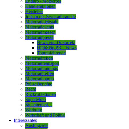
Enduro / Motocross
Händleraktionen
Hersteller
Jobs in der Zweiradbranche
Motorraddiebstahl
Motorradevents
Motorradmessen
Motorradpresse
News von Unkorrekt
HighSide-PR – News
Tourenfahrer.de
Motorradreisen
Motorradrennsport
Motorradtrainings
Motorradtreffen
Motorradtouren
Polizeiberichte
Recht
Rückrufaktionen
SuperMoto
So nebenbei…
Werbung
Wirtschaft und Politik
Interessantes
Ausflugziele