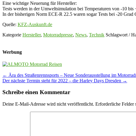
Eine wichtige Neuerung für Hersteller:
Tests werden in der Umweltsimulation bei Temperaturen von -10 bis +5
In der bisherigen Norm ECE-R 22.5 waren sogar Tests bei -20 Grad Ce
Quelle:
KFZ-Auskunft.de
Kategorie
Hersteller
,
Motorradpresse
,
News
,
Technik
Schlagwort / H
Werbung
Post
←
Ära des Straßenrennsports – Neue Sonderausstellung im Motorra
Der nächste Termin steht für 2022 – die Harley Days Dresden
→
navigation
Schreibe einen Kommentar
Deine E-Mail-Adresse wird nicht veröffentlicht.
Erforderliche Felder 