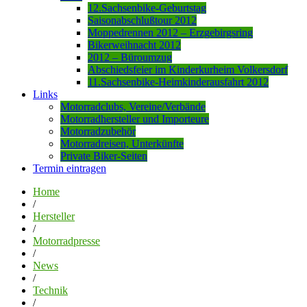
12.Sachsenbike-Geburtstag
Saisonabschlußtour 2012
Moppedrennen 2012 – Erzgebirgsring
Bikerweihnacht 2012
2012 – Büroumzug
Abschiedsfeier im Kinderkurheim Volkersdorf
11.Sachsenbike-Heimkinderausfahrt 2012
Links
Motorradclubs, Vereine/Verbände
Motorradhersteller und Importeure
Motorradzubehör
Motorradreisen, Unterkünfte
Private Biker-Seiten
Termin eintragen
Home
/
Hersteller
/
Motorradpresse
/
News
/
Technik
/