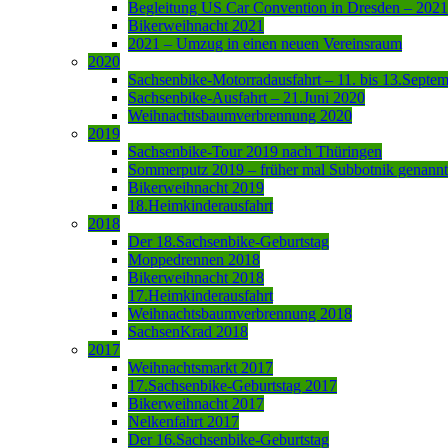
Begleitung US Car Convention in Dresden – 2021
Bikerweihnacht 2021
2021 – Umzug in einen neuen Vereinsraum
2020
Sachsenbike-Motorradausfahrt – 11. bis 13.Septe
Sachsenbike-Ausfahrt – 21.Juni 2020
Weihnachtsbaumverbrennung 2020
2019
Sachsenbike-Tour 2019 nach Thüringen
Sommerputz 2019 – früher mal Subbotnik genannt
Bikerweihnacht 2019
18.Heimkinderausfahrt
2018
Der 18.Sachsenbike-Geburtstag
Moppedrennen 2018
Bikerweihnacht 2018
17.Heimkinderausfahrt
Weihnachtsbaumverbrennung 2018
SachsenKrad 2018
2017
Weihnachtsmarkt 2017
17.Sachsenbike-Geburtstag 2017
Bikerweihnacht 2017
Nelkenfahrt 2017
Der 16.Sachsenbike-Geburtstag