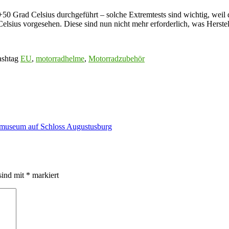
0 Grad Celsius durchgeführt – solche Extremtests sind wichtig, weil d
lsius vorgesehen. Diese sind nun nicht mehr erforderlich, was Herstel
ashtag
EU
,
motorradhelme
,
Motorradzubehör
dmuseum auf Schloss Augustusburg
sind mit
*
markiert