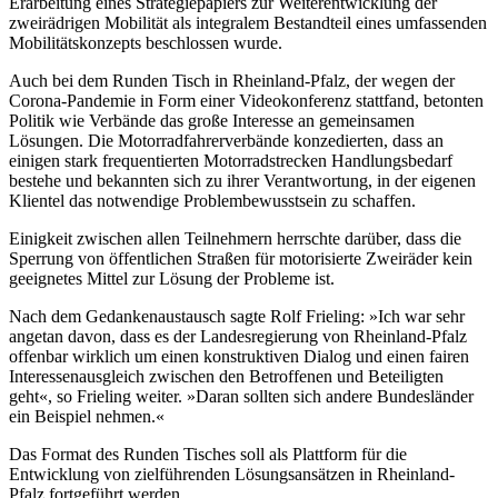
Erarbeitung eines Strategiepapiers zur Weiterentwicklung der
zweirädrigen Mobilität als integralem Bestandteil eines umfassenden
Mobilitätskonzepts beschlossen wurde.
Auch bei dem Runden Tisch in Rheinland-Pfalz, der wegen der
Corona-Pandemie in Form einer Videokonferenz stattfand, betonten
Politik wie Verbände das große Interesse an gemeinsamen
Lösungen. Die Motorradfahrerverbände konzedierten, dass an
einigen stark frequentierten Motorradstrecken Handlungsbedarf
bestehe und bekannten sich zu ihrer Verantwortung, in der eigenen
Klientel das notwendige Problembewusstsein zu schaffen.
Einigkeit zwischen allen Teilnehmern herrschte darüber, dass die
Sperrung von öffentlichen Straßen für motorisierte Zweiräder kein
geeignetes Mittel zur Lösung der Probleme ist.
Nach dem Gedankenaustausch sagte Rolf Frieling: »Ich war sehr
angetan davon, dass es der Landesregierung von Rheinland-Pfalz
offenbar wirklich um einen konstruktiven Dialog und einen fairen
Interessenausgleich zwischen den Betroffenen und Beteiligten
geht«, so Frieling weiter. »Daran sollten sich andere Bundesländer
ein Beispiel nehmen.«
Das Format des Runden Tisches soll als Plattform für die
Entwicklung von zielführenden Lösungsansätzen in Rheinland-
Pfalz fortgeführt werden.