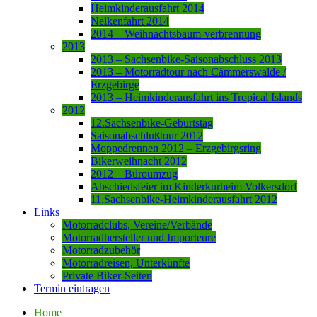
Heimkinderausfahrt 2014
Nelkenfahrt 2014
2014 – Weihnachtsbaum-verbrennung
2013
2013 – Sachsenbike-Saisonabschluss 2013
2013 – Motorradtour nach Cämmerswalde /
Erzgebirge
2013 – Heimkinderausfahrt ins Tropical Islands
2012
12.Sachsenbike-Geburtstag
Saisonabschlußtour 2012
Moppedrennen 2012 – Erzgebirgsring
Bikerweihnacht 2012
2012 – Büroumzug
Abschiedsfeier im Kinderkurheim Volkersdorf
11.Sachsenbike-Heimkinderausfahrt 2012
Links
Motorradclubs, Vereine/Verbände
Motorradhersteller und Importeure
Motorradzubehör
Motorradreisen, Unterkünfte
Private Biker-Seiten
Termin eintragen
Home