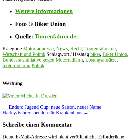
Weitere Informationen
Foto © Biker Union
Quelle:
Tourenfahrer.de
Kategorie
Motorradpresse
,
News
,
Recht
,
Tourenfahrer.de
,
Wirtschaft und Politik
Schlagwort / Hashtag
biker
,
Biker Union
,
Bundesratsinitiative gegen Motorradlärm
,
Lösungsansätze
,
motorradlärm
,
Politik
Werbung
Post
←
Enduro Jugend Cup: neue Saison, neuer Name
Harley-Fahrer spenden für Krankenhaus
→
navigation
Schreibe einen Kommentar
Deine E-Mail-Adresse wird nicht veröffentlicht.
Erforderliche