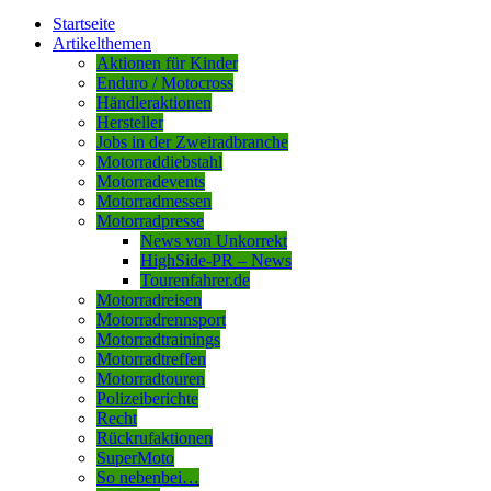
Startseite
Artikelthemen
Aktionen für Kinder
Enduro / Motocross
Händleraktionen
Hersteller
Jobs in der Zweiradbranche
Motorraddiebstahl
Motorradevents
Motorradmessen
Motorradpresse
News von Unkorrekt
HighSide-PR – News
Tourenfahrer.de
Motorradreisen
Motorradrennsport
Motorradtrainings
Motorradtreffen
Motorradtouren
Polizeiberichte
Recht
Rückrufaktionen
SuperMoto
So nebenbei…