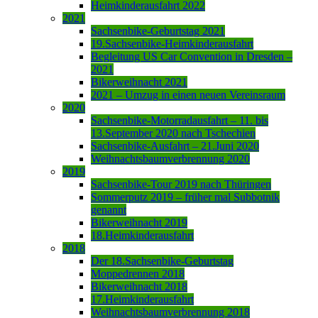
Heimkinderausfahrt 2022
2021
Sachsenbike-Geburtstag 2021
19.Sachsenbike-Heimkinderausfahrt
Begleitung US Car Convention in Dresden –
2021
Bikerweihnacht 2021
2021 – Umzug in einen neuen Vereinsraum
2020
Sachsenbike-Motorradausfahrt – 11. bis
13.September 2020 nach Tschechien
Sachsenbike-Ausfahrt – 21.Juni 2020
Weihnachtsbaumverbrennung 2020
2019
Sachsenbike-Tour 2019 nach Thüringen
Sommerputz 2019 – früher mal Subbotnik
genannt
Bikerweihnacht 2019
18.Heimkinderausfahrt
2018
Der 18.Sachsenbike-Geburtstag
Moppedrennen 2018
Bikerweihnacht 2018
17.Heimkinderausfahrt
Weihnachtsbaumverbrennung 2018