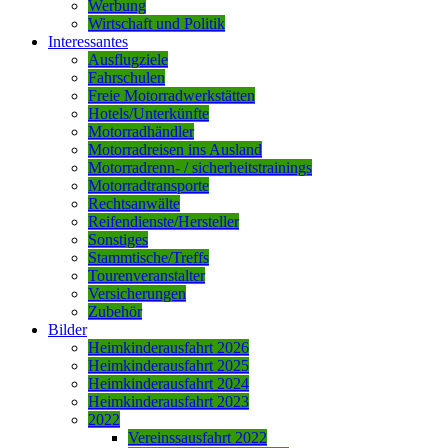
Werbung
Wirtschaft und Politik
Interessantes
Ausflugziele
Fahrschulen
Freie Motorradwerkstätten
Hotels/Unterkünfte
Motorradhändler
Motorradreisen ins Ausland
Motorradrenn- / sicherheitstrainings
Motorradtransporte
Rechtsanwälte
Reifendienste/Hersteller
Sonstiges
Stammtische/Treffs
Tourenveranstalter
Versicherungen
Zubehör
Bilder
Heimkinderausfahrt 2026
Heimkinderausfahrt 2025
Heimkinderausfahrt 2024
Heimkinderausfahrt 2023
2022
Vereinssausfahrt 2022