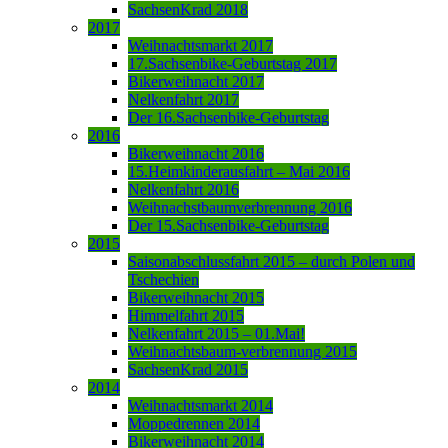
SachsenKrad 2018
2017
Weihnachtsmarkt 2017
17.Sachsenbike-Geburtstag 2017
Bikerweihnacht 2017
Nelkenfahrt 2017
Der 16.Sachsenbike-Geburtstag
2016
Bikerweihnacht 2016
15.Heimkinderausfahrt – Mai 2016
Nelkenfahrt 2016
Weihnachstbaumverbrennung 2016
Der 15.Sachsenbike-Geburtstag
2015
Saisonabschlussfahrt 2015 – durch Polen und
Tschechien
Bikerweihnacht 2015
Himmelfahrt 2015
Nelkenfahrt 2015 – 01.Mai!
Weihnachtsbaum-verbrennung 2015
SachsenKrad 2015
2014
Weihnachtsmarkt 2014
Moppedrennen 2014
Bikerweihnacht 2014