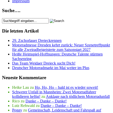
Impressum
Suche….
Die letzten Artikel
29. Zschorlauer Dreieckrennen
Motorradmesse Dresden kehrt zurück: Neuer Szenetreffpunkt
für alle Zweiradbeigeisterte zum Saisonstart 2027
Heiße Heimspiel-Hoffnungen: Deutsche Talente stürmen
Sachsenring
Das Team Weidaer Dreieck sucht Dich!
Deutscher Motorradmarkt im Mai weiter im Plus
Neueste Kommentare
Heike Lau
zu
Ho, Ho, Ho – bald ist es wieder soweit!
Schwerer Unfall in Mannheim: Zwei Motorradfahrer
kollidieren heftig!
zu
Anklage nach tödlichem Motorradunfall
Rico
zu
Danke – Danke – Danke!
Lutz Rehwald
zu
Danke – Danke – Danke!
Peggy
zu
Gemeinschaft, Leidenschaft und Fahrspaß auf