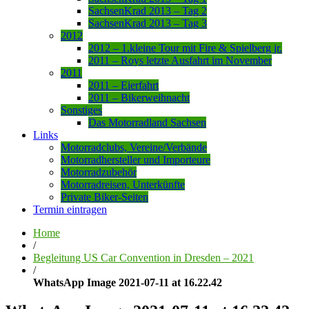
SachsenKrad 2013 – Tag 2
SachsenKrad 2013 – Tag 3
2012
2012 – 1.kleine Tour mit Fire & Spielberg jr.
2011 – Roys letzte Ausfahrt im November
2011
2011 – Eierfahrt
2011 – Bikerweihnacht
Sonstiges
Das Motorradland Sachsen
Links
Motorradclubs, Vereine/Verbände
Motorradhersteller und Importeure
Motorradzubehör
Motorradreisen, Unterkünfte
Private Biker-Seiten
Termin eintragen
Home
/
Begleitung US Car Convention in Dresden – 2021
/
WhatsApp Image 2021-07-11 at 16.22.42