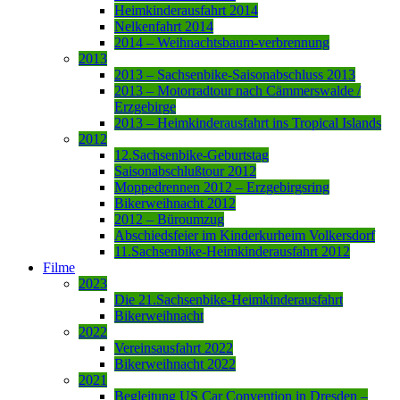
Heimkinderausfahrt 2014
Nelkenfahrt 2014
2014 – Weihnachtsbaum-verbrennung
2013
2013 – Sachsenbike-Saisonabschluss 2013
2013 – Motorradtour nach Cämmerswalde /
Erzgebirge
2013 – Heimkinderausfahrt ins Tropical Islands
2012
12.Sachsenbike-Geburtstag
Saisonabschlußtour 2012
Moppedrennen 2012 – Erzgebirgsring
Bikerweihnacht 2012
2012 – Büroumzug
Abschiedsfeier im Kinderkurheim Volkersdorf
11.Sachsenbike-Heimkinderausfahrt 2012
Filme
2023
Die 21.Sachsenbike-Heimkinderausfahrt
Bikerweihnacht
2022
Vereinsausfahrt 2022
Bikerweihnacht 2022
2021
Begleitung US Car Convention in Dresden –