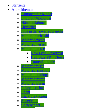
Startseite
Artikelthemen
Aktionen für Kinder
Enduro / Motocross
Händleraktionen
Hersteller
Jobs in der Zweiradbranche
Motorraddiebstahl
Motorradevents
Motorradmessen
Motorradpresse
News von Unkorrekt
HighSide-PR – News
Tourenfahrer.de
Motorradreisen
Motorradrennsport
Motorradtrainings
Motorradtreffen
Motorradtouren
Polizeiberichte
Recht
Rückrufaktionen
SuperMoto
So nebenbei…