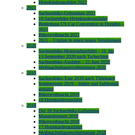
Heimkinderausfahrt 2022
2021
Sachsenbike-Geburtstag 2021
19.Sachsenbike-Heimkinderausfahrt
Begleitung US Car Convention in Dresden –
2021
Bikerweihnacht 2021
2021 – Umzug in einen neuen Vereinsraum
2020
Sachsenbike-Motorradausfahrt – 11. bis
13.September 2020 nach Tschechien
Sachsenbike-Ausfahrt – 21.Juni 2020
Weihnachtsbaumverbrennung 2020
2019
Sachsenbike-Tour 2019 nach Thüringen
Sommerputz 2019 – früher mal Subbotnik
genannt
Bikerweihnacht 2019
18.Heimkinderausfahrt
2018
Der 18.Sachsenbike-Geburtstag
Moppedrennen 2018
Bikerweihnacht 2018
17.Heimkinderausfahrt
Weihnachtsbaumverbrennung 2018