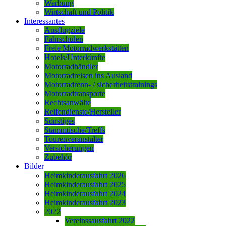
Werbung
Wirtschaft und Politik
Interessantes
Ausflugziele
Fahrschulen
Freie Motorradwerkstätten
Hotels/Unterkünfte
Motorradhändler
Motorradreisen ins Ausland
Motorradrenn- / sicherheitstrainings
Motorradtransporte
Rechtsanwälte
Reifendienste/Hersteller
Sonstiges
Stammtische/Treffs
Tourenveranstalter
Versicherungen
Zubehör
Bilder
Heimkinderausfahrt 2026
Heimkinderausfahrt 2025
Heimkinderausfahrt 2024
Heimkinderausfahrt 2023
2022
Vereinssausfahrt 2022