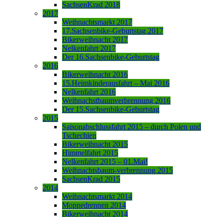
SachsenKrad 2018
2017
Weihnachtsmarkt 2017
17.Sachsenbike-Geburtstag 2017
Bikerweihnacht 2017
Nelkenfahrt 2017
Der 16.Sachsenbike-Geburtstag
2016
Bikerweihnacht 2016
15.Heimkinderausfahrt – Mai 2016
Nelkenfahrt 2016
Weihnachstbaumverbrennung 2016
Der 15.Sachsenbike-Geburtstag
2015
Saisonabschlussfahrt 2015 – durch Polen und
Tschechien
Bikerweihnacht 2015
Himmelfahrt 2015
Nelkenfahrt 2015 – 01.Mai!
Weihnachtsbaum-verbrennung 2015
SachsenKrad 2015
2014
Weihnachtsmarkt 2014
Moppedrennen 2014
Bikerweihnacht 2014