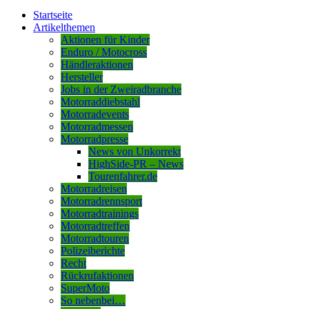
Startseite
Artikelthemen
Aktionen für Kinder
Enduro / Motocross
Händleraktionen
Hersteller
Jobs in der Zweiradbranche
Motorraddiebstahl
Motorradevents
Motorradmessen
Motorradpresse
News von Unkorrekt
HighSide-PR – News
Tourenfahrer.de
Motorradreisen
Motorradrennsport
Motorradtrainings
Motorradtreffen
Motorradtouren
Polizeiberichte
Recht
Rückrufaktionen
SuperMoto
So nebenbei…