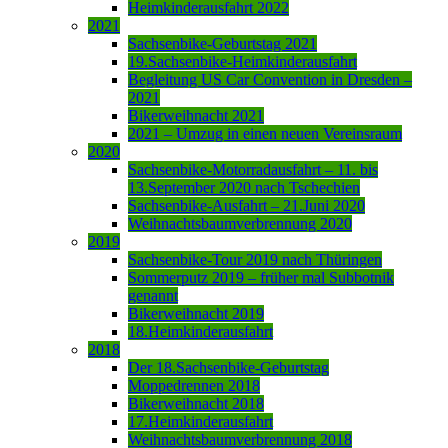
Heimkinderausfahrt 2022
2021
Sachsenbike-Geburtstag 2021
19.Sachsenbike-Heimkinderausfahrt
Begleitung US Car Convention in Dresden –
2021
Bikerweihnacht 2021
2021 – Umzug in einen neuen Vereinsraum
2020
Sachsenbike-Motorradausfahrt – 11. bis
13.September 2020 nach Tschechien
Sachsenbike-Ausfahrt – 21.Juni 2020
Weihnachtsbaumverbrennung 2020
2019
Sachsenbike-Tour 2019 nach Thüringen
Sommerputz 2019 – früher mal Subbotnik
genannt
Bikerweihnacht 2019
18.Heimkinderausfahrt
2018
Der 18.Sachsenbike-Geburtstag
Moppedrennen 2018
Bikerweihnacht 2018
17.Heimkinderausfahrt
Weihnachtsbaumverbrennung 2018