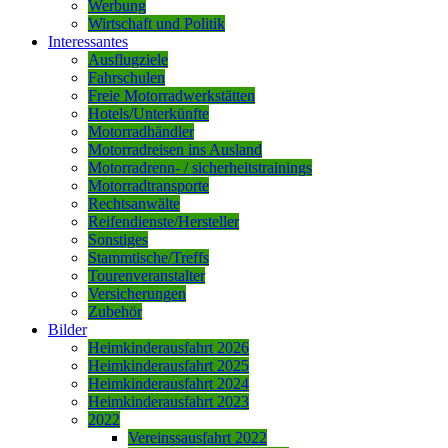
Werbung
Wirtschaft und Politik
Interessantes
Ausflugziele
Fahrschulen
Freie Motorradwerkstätten
Hotels/Unterkünfte
Motorradhändler
Motorradreisen ins Ausland
Motorradrenn- / sicherheitstrainings
Motorradtransporte
Rechtsanwälte
Reifendienste/Hersteller
Sonstiges
Stammtische/Treffs
Tourenveranstalter
Versicherungen
Zubehör
Bilder
Heimkinderausfahrt 2026
Heimkinderausfahrt 2025
Heimkinderausfahrt 2024
Heimkinderausfahrt 2023
2022
Vereinssausfahrt 2022