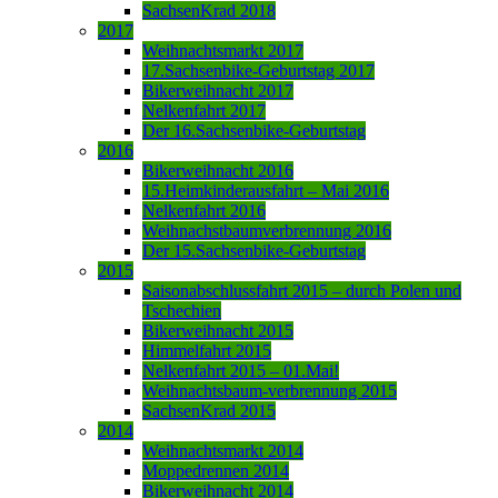
SachsenKrad 2018
2017
Weihnachtsmarkt 2017
17.Sachsenbike-Geburtstag 2017
Bikerweihnacht 2017
Nelkenfahrt 2017
Der 16.Sachsenbike-Geburtstag
2016
Bikerweihnacht 2016
15.Heimkinderausfahrt – Mai 2016
Nelkenfahrt 2016
Weihnachstbaumverbrennung 2016
Der 15.Sachsenbike-Geburtstag
2015
Saisonabschlussfahrt 2015 – durch Polen und
Tschechien
Bikerweihnacht 2015
Himmelfahrt 2015
Nelkenfahrt 2015 – 01.Mai!
Weihnachtsbaum-verbrennung 2015
SachsenKrad 2015
2014
Weihnachtsmarkt 2014
Moppedrennen 2014
Bikerweihnacht 2014