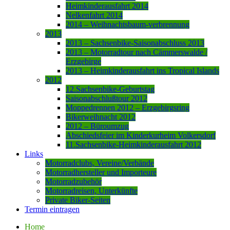
Heimkinderausfahrt 2014
Nelkenfahrt 2014
2014 – Weihnachtsbaum-verbrennung
2013
2013 – Sachsenbike-Saisonabschluss 2013
2013 – Motorradtour nach Cämmerswalde /
Erzgebirge
2013 – Heimkinderausfahrt ins Tropical Islands
2012
12.Sachsenbike-Geburtstag
Saisonabschlußtour 2012
Moppedrennen 2012 – Erzgebirgsring
Bikerweihnacht 2012
2012 – Büroumzug
Abschiedsfeier im Kinderkurheim Volkersdorf
11.Sachsenbike-Heimkinderausfahrt 2012
Links
Motorradclubs, Vereine/Verbände
Motorradhersteller und Importeure
Motorradzubehör
Motorradreisen, Unterkünfte
Private Biker-Seiten
Termin eintragen
Home