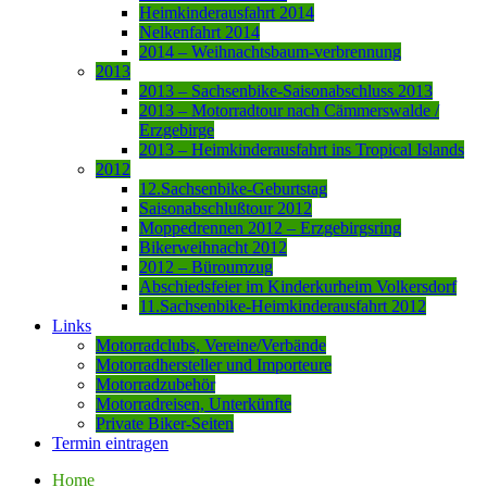
Heimkinderausfahrt 2014
Nelkenfahrt 2014
2014 – Weihnachtsbaum-verbrennung
2013
2013 – Sachsenbike-Saisonabschluss 2013
2013 – Motorradtour nach Cämmerswalde /
Erzgebirge
2013 – Heimkinderausfahrt ins Tropical Islands
2012
12.Sachsenbike-Geburtstag
Saisonabschlußtour 2012
Moppedrennen 2012 – Erzgebirgsring
Bikerweihnacht 2012
2012 – Büroumzug
Abschiedsfeier im Kinderkurheim Volkersdorf
11.Sachsenbike-Heimkinderausfahrt 2012
Links
Motorradclubs, Vereine/Verbände
Motorradhersteller und Importeure
Motorradzubehör
Motorradreisen, Unterkünfte
Private Biker-Seiten
Termin eintragen
Home