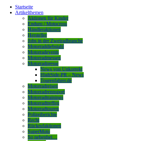
Startseite
Artikelthemen
Aktionen für Kinder
Enduro / Motocross
Händleraktionen
Hersteller
Jobs in der Zweiradbranche
Motorraddiebstahl
Motorradevents
Motorradmessen
Motorradpresse
News von Unkorrekt
HighSide-PR – News
Tourenfahrer.de
Motorradreisen
Motorradrennsport
Motorradtrainings
Motorradtreffen
Motorradtouren
Polizeiberichte
Recht
Rückrufaktionen
SuperMoto
So nebenbei…