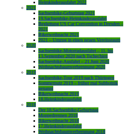
Heimkinderausfahrt 2022
2021
Sachsenbike-Geburtstag 2021
19.Sachsenbike-Heimkinderausfahrt
Begleitung US Car Convention in Dresden –
2021
Bikerweihnacht 2021
2021 – Umzug in einen neuen Vereinsraum
2020
Sachsenbike-Motorradausfahrt – 11. bis
13.September 2020 nach Tschechien
Sachsenbike-Ausfahrt – 21.Juni 2020
Weihnachtsbaumverbrennung 2020
2019
Sachsenbike-Tour 2019 nach Thüringen
Sommerputz 2019 – früher mal Subbotnik
genannt
Bikerweihnacht 2019
18.Heimkinderausfahrt
2018
Der 18.Sachsenbike-Geburtstag
Moppedrennen 2018
Bikerweihnacht 2018
17.Heimkinderausfahrt
Weihnachtsbaumverbrennung 2018