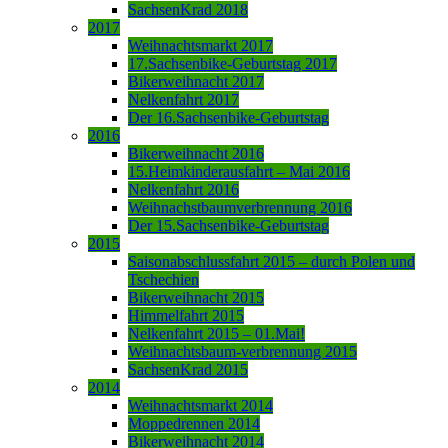
SachsenKrad 2018
2017
Weihnachtsmarkt 2017
17.Sachsenbike-Geburtstag 2017
Bikerweihnacht 2017
Nelkenfahrt 2017
Der 16.Sachsenbike-Geburtstag
2016
Bikerweihnacht 2016
15.Heimkinderausfahrt – Mai 2016
Nelkenfahrt 2016
Weihnachstbaumverbrennung 2016
Der 15.Sachsenbike-Geburtstag
2015
Saisonabschlussfahrt 2015 – durch Polen und
Tschechien
Bikerweihnacht 2015
Himmelfahrt 2015
Nelkenfahrt 2015 – 01.Mai!
Weihnachtsbaum-verbrennung 2015
SachsenKrad 2015
2014
Weihnachtsmarkt 2014
Moppedrennen 2014
Bikerweihnacht 2014