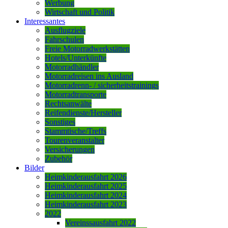
Werbung
Wirtschaft und Politik
Interessantes
Ausflugziele
Fahrschulen
Freie Motorradwerkstätten
Hotels/Unterkünfte
Motorradhändler
Motorradreisen ins Ausland
Motorradrenn- / sicherheitstrainings
Motorradtransporte
Rechtsanwälte
Reifendienste/Hersteller
Sonstiges
Stammtische/Treffs
Tourenveranstalter
Versicherungen
Zubehör
Bilder
Heimkinderausfahrt 2026
Heimkinderausfahrt 2025
Heimkinderausfahrt 2024
Heimkinderausfahrt 2023
2022
Vereinssausfahrt 2022