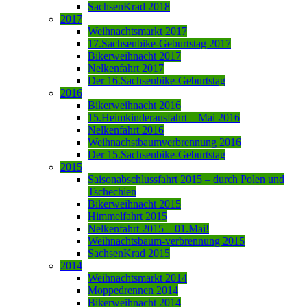
SachsenKrad 2018
2017
Weihnachtsmarkt 2017
17.Sachsenbike-Geburtstag 2017
Bikerweihnacht 2017
Nelkenfahrt 2017
Der 16.Sachsenbike-Geburtstag
2016
Bikerweihnacht 2016
15.Heimkinderausfahrt – Mai 2016
Nelkenfahrt 2016
Weihnachstbaumverbrennung 2016
Der 15.Sachsenbike-Geburtstag
2015
Saisonabschlussfahrt 2015 – durch Polen und
Tschechien
Bikerweihnacht 2015
Himmelfahrt 2015
Nelkenfahrt 2015 – 01.Mai!
Weihnachtsbaum-verbrennung 2015
SachsenKrad 2015
2014
Weihnachtsmarkt 2014
Moppedrennen 2014
Bikerweihnacht 2014