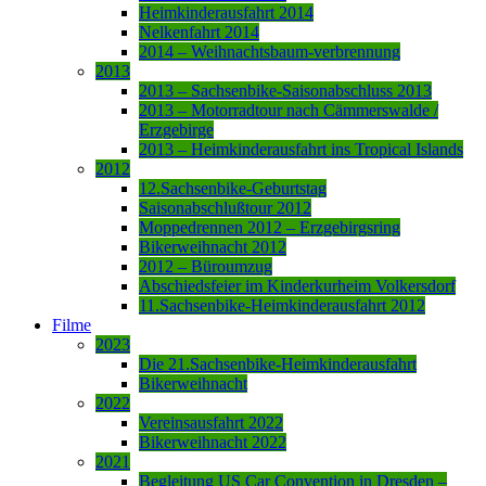
Heimkinderausfahrt 2014
Nelkenfahrt 2014
2014 – Weihnachtsbaum-verbrennung
2013
2013 – Sachsenbike-Saisonabschluss 2013
2013 – Motorradtour nach Cämmerswalde /
Erzgebirge
2013 – Heimkinderausfahrt ins Tropical Islands
2012
12.Sachsenbike-Geburtstag
Saisonabschlußtour 2012
Moppedrennen 2012 – Erzgebirgsring
Bikerweihnacht 2012
2012 – Büroumzug
Abschiedsfeier im Kinderkurheim Volkersdorf
11.Sachsenbike-Heimkinderausfahrt 2012
Filme
2023
Die 21.Sachsenbike-Heimkinderausfahrt
Bikerweihnacht
2022
Vereinsausfahrt 2022
Bikerweihnacht 2022
2021
Begleitung US Car Convention in Dresden –