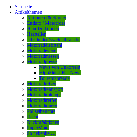
Startseite
Artikelthemen
Aktionen für Kinder
Enduro / Motocross
Händleraktionen
Hersteller
Jobs in der Zweiradbranche
Motorraddiebstahl
Motorradevents
Motorradmessen
Motorradpresse
News von Unkorrekt
HighSide-PR – News
Tourenfahrer.de
Motorradreisen
Motorradrennsport
Motorradtrainings
Motorradtreffen
Motorradtouren
Polizeiberichte
Recht
Rückrufaktionen
SuperMoto
So nebenbei…