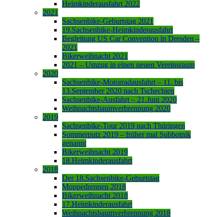
Heimkinderausfahrt 2022
2021
Sachsenbike-Geburtstag 2021
19.Sachsenbike-Heimkinderausfahrt
Begleitung US Car Convention in Dresden –
2021
Bikerweihnacht 2021
2021 – Umzug in einen neuen Vereinsraum
2020
Sachsenbike-Motorradausfahrt – 11. bis
13.September 2020 nach Tschechien
Sachsenbike-Ausfahrt – 21.Juni 2020
Weihnachtsbaumverbrennung 2020
2019
Sachsenbike-Tour 2019 nach Thüringen
Sommerputz 2019 – früher mal Subbotnik
genannt
Bikerweihnacht 2019
18.Heimkinderausfahrt
2018
Der 18.Sachsenbike-Geburtstag
Moppedrennen 2018
Bikerweihnacht 2018
17.Heimkinderausfahrt
Weihnachtsbaumverbrennung 2018