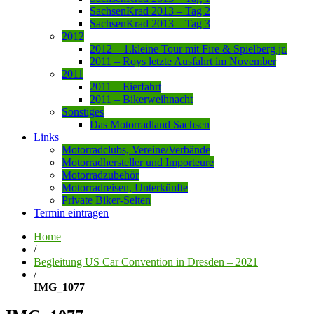
SachsenKrad 2013 – Tag 2
SachsenKrad 2013 – Tag 3
2012
2012 – 1.kleine Tour mit Fire & Spielberg jr.
2011 – Roys letzte Ausfahrt im November
2011
2011 – Eierfahrt
2011 – Bikerweihnacht
Sonstiges
Das Motorradland Sachsen
Links
Motorradclubs, Vereine/Verbände
Motorradhersteller und Importeure
Motorradzubehör
Motorradreisen, Unterkünfte
Private Biker-Seiten
Termin eintragen
Home
/
Begleitung US Car Convention in Dresden – 2021
/
IMG_1077