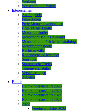
Werbung
Wirtschaft und Politik
Interessantes
Ausflugziele
Fahrschulen
Freie Motorradwerkstätten
Hotels/Unterkünfte
Motorradhändler
Motorradreisen ins Ausland
Motorradrenn- / sicherheitstrainings
Motorradtransporte
Rechtsanwälte
Reifendienste/Hersteller
Sonstiges
Stammtische/Treffs
Tourenveranstalter
Versicherungen
Zubehör
Bilder
Heimkinderausfahrt 2026
Heimkinderausfahrt 2025
Heimkinderausfahrt 2024
Heimkinderausfahrt 2023
2022
Vereinssausfahrt 2022