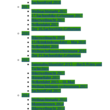
SachsenKrad 2018
2017
Weihnachtsmarkt 2017
17.Sachsenbike-Geburtstag 2017
Bikerweihnacht 2017
Nelkenfahrt 2017
Der 16.Sachsenbike-Geburtstag
2016
Bikerweihnacht 2016
15.Heimkinderausfahrt – Mai 2016
Nelkenfahrt 2016
Weihnachstbaumverbrennung 2016
Der 15.Sachsenbike-Geburtstag
2015
Saisonabschlussfahrt 2015 – durch Polen und
Tschechien
Bikerweihnacht 2015
Himmelfahrt 2015
Nelkenfahrt 2015 – 01.Mai!
Weihnachtsbaum-verbrennung 2015
SachsenKrad 2015
2014
Weihnachtsmarkt 2014
Moppedrennen 2014
Bikerweihnacht 2014