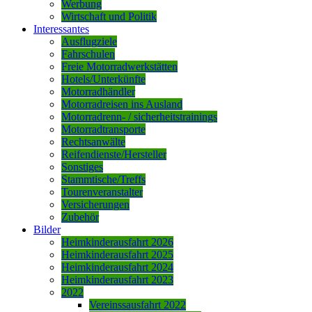
Werbung
Wirtschaft und Politik
Interessantes
Ausflugziele
Fahrschulen
Freie Motorradwerkstätten
Hotels/Unterkünfte
Motorradhändler
Motorradreisen ins Ausland
Motorradrenn- / sicherheitstrainings
Motorradtransporte
Rechtsanwälte
Reifendienste/Hersteller
Sonstiges
Stammtische/Treffs
Tourenveranstalter
Versicherungen
Zubehör
Bilder
Heimkinderausfahrt 2026
Heimkinderausfahrt 2025
Heimkinderausfahrt 2024
Heimkinderausfahrt 2023
2022
Vereinssausfahrt 2022