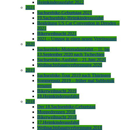
Heimkinderausfahrt 2022
2021
Sachsenbike-Geburtstag 2021
19.Sachsenbike-Heimkinderausfahrt
Begleitung US Car Convention in Dresden –
2021
Bikerweihnacht 2021
2021 – Umzug in einen neuen Vereinsraum
2020
Sachsenbike-Motorradausfahrt – 11. bis
13.September 2020 nach Tschechien
Sachsenbike-Ausfahrt – 21.Juni 2020
Weihnachtsbaumverbrennung 2020
2019
Sachsenbike-Tour 2019 nach Thüringen
Sommerputz 2019 – früher mal Subbotnik
genannt
Bikerweihnacht 2019
18.Heimkinderausfahrt
2018
Der 18.Sachsenbike-Geburtstag
Moppedrennen 2018
Bikerweihnacht 2018
17.Heimkinderausfahrt
Weihnachtsbaumverbrennung 2018