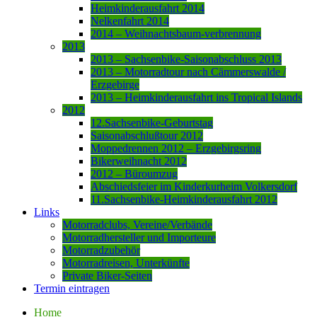
Heimkinderausfahrt 2014
Nelkenfahrt 2014
2014 – Weihnachtsbaum-verbrennung
2013
2013 – Sachsenbike-Saisonabschluss 2013
2013 – Motorradtour nach Cämmerswalde /
Erzgebirge
2013 – Heimkinderausfahrt ins Tropical Islands
2012
12.Sachsenbike-Geburtstag
Saisonabschlußtour 2012
Moppedrennen 2012 – Erzgebirgsring
Bikerweihnacht 2012
2012 – Büroumzug
Abschiedsfeier im Kinderkurheim Volkersdorf
11.Sachsenbike-Heimkinderausfahrt 2012
Links
Motorradclubs, Vereine/Verbände
Motorradhersteller und Importeure
Motorradzubehör
Motorradreisen, Unterkünfte
Private Biker-Seiten
Termin eintragen
Home