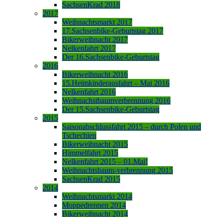
SachsenKrad 2018
2017
Weihnachtsmarkt 2017
17.Sachsenbike-Geburtstag 2017
Bikerweihnacht 2017
Nelkenfahrt 2017
Der 16.Sachsenbike-Geburtstag
2016
Bikerweihnacht 2016
15.Heimkinderausfahrt – Mai 2016
Nelkenfahrt 2016
Weihnachstbaumverbrennung 2016
Der 15.Sachsenbike-Geburtstag
2015
Saisonabschlussfahrt 2015 – durch Polen und
Tschechien
Bikerweihnacht 2015
Himmelfahrt 2015
Nelkenfahrt 2015 – 01.Mai!
Weihnachtsbaum-verbrennung 2015
SachsenKrad 2015
2014
Weihnachtsmarkt 2014
Moppedrennen 2014
Bikerweihnacht 2014