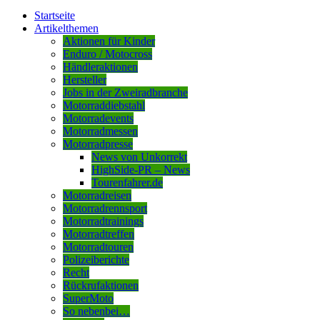
Startseite
Artikelthemen
Aktionen für Kinder
Enduro / Motocross
Händleraktionen
Hersteller
Jobs in der Zweiradbranche
Motorraddiebstahl
Motorradevents
Motorradmessen
Motorradpresse
News von Unkorrekt
HighSide-PR – News
Tourenfahrer.de
Motorradreisen
Motorradrennsport
Motorradtrainings
Motorradtreffen
Motorradtouren
Polizeiberichte
Recht
Rückrufaktionen
SuperMoto
So nebenbei…