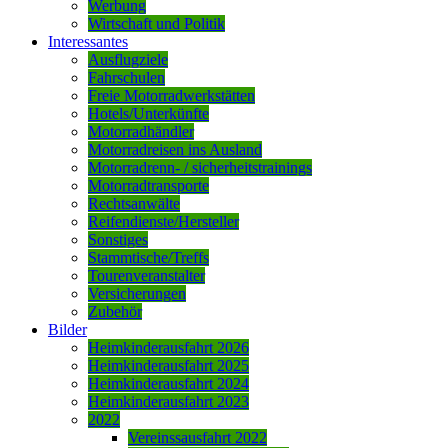
Werbung
Wirtschaft und Politik
Interessantes
Ausflugziele
Fahrschulen
Freie Motorradwerkstätten
Hotels/Unterkünfte
Motorradhändler
Motorradreisen ins Ausland
Motorradrenn- / sicherheitstrainings
Motorradtransporte
Rechtsanwälte
Reifendienste/Hersteller
Sonstiges
Stammtische/Treffs
Tourenveranstalter
Versicherungen
Zubehör
Bilder
Heimkinderausfahrt 2026
Heimkinderausfahrt 2025
Heimkinderausfahrt 2024
Heimkinderausfahrt 2023
2022
Vereinssausfahrt 2022