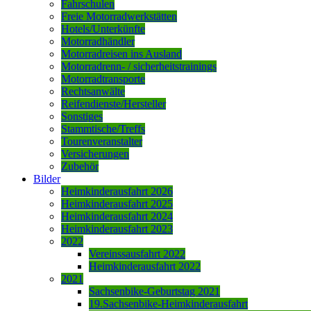
Fahrschulen
Freie Motorradwerkstätten
Hotels/Unterkünfte
Motorradhändler
Motorradreisen ins Ausland
Motorradrenn- / sicherheitstrainings
Motorradtransporte
Rechtsanwälte
Reifendienste/Hersteller
Sonstiges
Stammtische/Treffs
Tourenveranstalter
Versicherungen
Zubehör
Bilder
Heimkinderausfahrt 2026
Heimkinderausfahrt 2025
Heimkinderausfahrt 2024
Heimkinderausfahrt 2023
2022
Vereinssausfahrt 2022
Heimkinderausfahrt 2022
2021
Sachsenbike-Geburtstag 2021
19.Sachsenbike-Heimkinderausfahrt