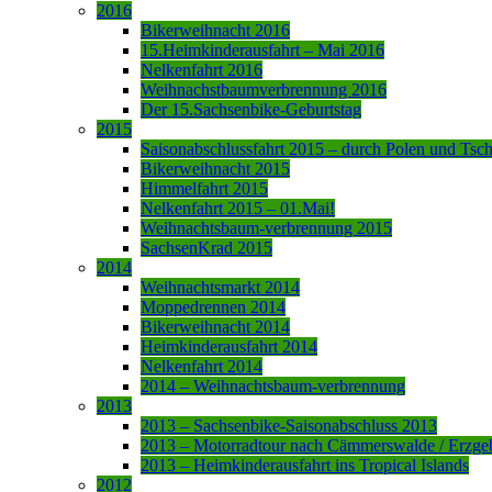
2016
Bikerweihnacht 2016
15.Heimkinderausfahrt – Mai 2016
Nelkenfahrt 2016
Weihnachstbaumverbrennung 2016
Der 15.Sachsenbike-Geburtstag
2015
Saisonabschlussfahrt 2015 – durch Polen und Tsc
Bikerweihnacht 2015
Himmelfahrt 2015
Nelkenfahrt 2015 – 01.Mai!
Weihnachtsbaum-verbrennung 2015
SachsenKrad 2015
2014
Weihnachtsmarkt 2014
Moppedrennen 2014
Bikerweihnacht 2014
Heimkinderausfahrt 2014
Nelkenfahrt 2014
2014 – Weihnachtsbaum-verbrennung
2013
2013 – Sachsenbike-Saisonabschluss 2013
2013 – Motorradtour nach Cämmerswalde / Erzge
2013 – Heimkinderausfahrt ins Tropical Islands
2012