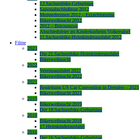
12.Sachsenbike-Geburtstag
Saisonabschlußtour 2012
Moppedrennen 2012 – Erzgebirgsring
Bikerweihnacht 2012
2012 – Büroumzug
Abschiedsfeier im Kinderkurheim Volkersdorf
11.Sachsenbike-Heimkinderausfahrt 2012
Filme
2023
Die 21.Sachsenbike-Heimkinderausfahrt
Bikerweihnacht
2022
Vereinsausfahrt 2022
Bikerweihnacht 2022
2021
Begleitung US Car Convention in Dresden – 2021
Bikerweihnacht 2021
2019
Bikerweihnacht 2019
Der 18.Sachsenbike-Geburtstag
2018
Bikerweihnacht 2018
17.Heimkinderausfahrt
2016
Der 16.Sachsenbike-Geburtstag