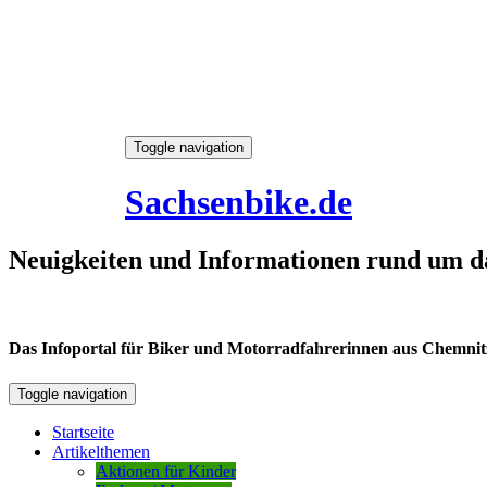
Skip
Toggle navigation
to
6. August 2026
content
Sachsenbike.de
Neuigkeiten und Informationen rund um d
Das Infoportal für Biker und Motorradfahrerinnen aus Chemnitz /
Toggle navigation
Startseite
Artikelthemen
Aktionen für Kinder