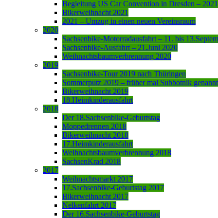
Begleitung US Car Convention in Dresden – 2021
Bikerweihnacht 2021
2021 – Umzug in einen neuen Vereinsraum
2020
Sachsenbike-Motorradausfahrt – 11. bis 13.Septe
Sachsenbike-Ausfahrt – 21.Juni 2020
Weihnachtsbaumverbrennung 2020
2019
Sachsenbike-Tour 2019 nach Thüringen
Sommerputz 2019 – früher mal Subbotnik genannt
Bikerweihnacht 2019
18.Heimkinderausfahrt
2018
Der 18.Sachsenbike-Geburtstag
Moppedrennen 2018
Bikerweihnacht 2018
17.Heimkinderausfahrt
Weihnachtsbaumverbrennung 2018
SachsenKrad 2018
2017
Weihnachtsmarkt 2017
17.Sachsenbike-Geburtstag 2017
Bikerweihnacht 2017
Nelkenfahrt 2017
Der 16.Sachsenbike-Geburtstag