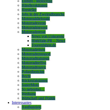
Enduro / Motocross
Händleraktionen
Hersteller
Jobs in der Zweiradbranche
Motorraddiebstahl
Motorradevents
Motorradmessen
Motorradpresse
News von Unkorrekt
HighSide-PR – News
Tourenfahrer.de
Motorradreisen
Motorradrennsport
Motorradtrainings
Motorradtreffen
Motorradtouren
Polizeiberichte
Recht
Rückrufaktionen
SuperMoto
So nebenbei…
Werbung
Wirtschaft und Politik
Interessantes
Ausflugziele