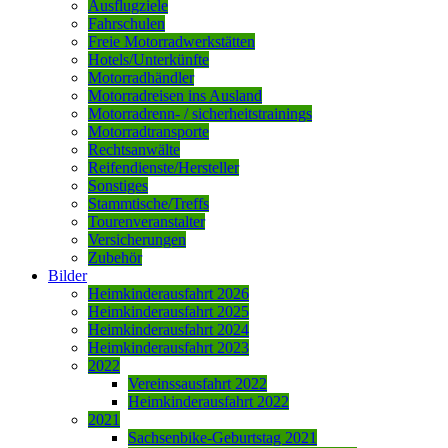
Ausflugziele
Fahrschulen
Freie Motorradwerkstätten
Hotels/Unterkünfte
Motorradhändler
Motorradreisen ins Ausland
Motorradrenn- / sicherheitstrainings
Motorradtransporte
Rechtsanwälte
Reifendienste/Hersteller
Sonstiges
Stammtische/Treffs
Tourenveranstalter
Versicherungen
Zubehör
Bilder
Heimkinderausfahrt 2026
Heimkinderausfahrt 2025
Heimkinderausfahrt 2024
Heimkinderausfahrt 2023
2022
Vereinssausfahrt 2022
Heimkinderausfahrt 2022
2021
Sachsenbike-Geburtstag 2021