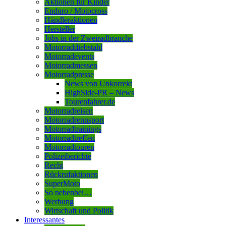
Aktionen für Kinder
Enduro / Motocross
Händleraktionen
Hersteller
Jobs in der Zweiradbranche
Motorraddiebstahl
Motorradevents
Motorradmessen
Motorradpresse
News von Unkorrekt
HighSide-PR – News
Tourenfahrer.de
Motorradreisen
Motorradrennsport
Motorradtrainings
Motorradtreffen
Motorradtouren
Polizeiberichte
Recht
Rückrufaktionen
SuperMoto
So nebenbei…
Werbung
Wirtschaft und Politik
Interessantes