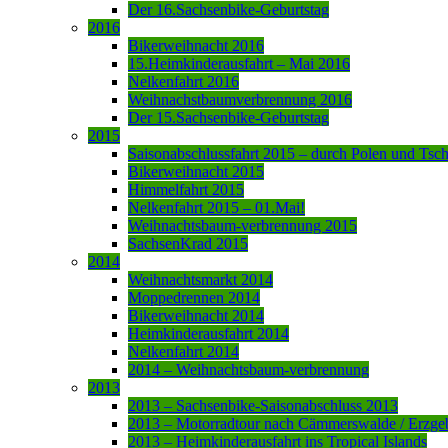
Der 16.Sachsenbike-Geburtstag
2016
Bikerweihnacht 2016
15.Heimkinderausfahrt – Mai 2016
Nelkenfahrt 2016
Weihnachstbaumverbrennung 2016
Der 15.Sachsenbike-Geburtstag
2015
Saisonabschlussfahrt 2015 – durch Polen und Tsc
Bikerweihnacht 2015
Himmelfahrt 2015
Nelkenfahrt 2015 – 01.Mai!
Weihnachtsbaum-verbrennung 2015
SachsenKrad 2015
2014
Weihnachtsmarkt 2014
Moppedrennen 2014
Bikerweihnacht 2014
Heimkinderausfahrt 2014
Nelkenfahrt 2014
2014 – Weihnachtsbaum-verbrennung
2013
2013 – Sachsenbike-Saisonabschluss 2013
2013 – Motorradtour nach Cämmerswalde / Erzge
2013 – Heimkinderausfahrt ins Tropical Islands