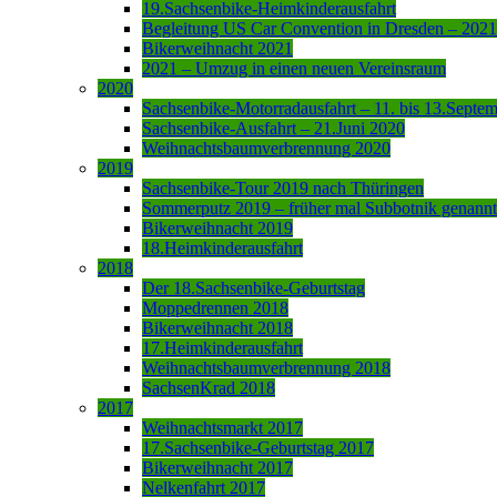
19.Sachsenbike-Heimkinderausfahrt
Begleitung US Car Convention in Dresden – 2021
Bikerweihnacht 2021
2021 – Umzug in einen neuen Vereinsraum
2020
Sachsenbike-Motorradausfahrt – 11. bis 13.Septe
Sachsenbike-Ausfahrt – 21.Juni 2020
Weihnachtsbaumverbrennung 2020
2019
Sachsenbike-Tour 2019 nach Thüringen
Sommerputz 2019 – früher mal Subbotnik genannt
Bikerweihnacht 2019
18.Heimkinderausfahrt
2018
Der 18.Sachsenbike-Geburtstag
Moppedrennen 2018
Bikerweihnacht 2018
17.Heimkinderausfahrt
Weihnachtsbaumverbrennung 2018
SachsenKrad 2018
2017
Weihnachtsmarkt 2017
17.Sachsenbike-Geburtstag 2017
Bikerweihnacht 2017
Nelkenfahrt 2017