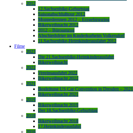
2012
12.Sachsenbike-Geburtstag
Saisonabschlußtour 2012
Moppedrennen 2012 – Erzgebirgsring
Bikerweihnacht 2012
2012 – Büroumzug
Abschiedsfeier im Kinderkurheim Volkersdorf
11.Sachsenbike-Heimkinderausfahrt 2012
Filme
2023
Die 21.Sachsenbike-Heimkinderausfahrt
Bikerweihnacht
2022
Vereinsausfahrt 2022
Bikerweihnacht 2022
2021
Begleitung US Car Convention in Dresden – 2021
Bikerweihnacht 2021
2019
Bikerweihnacht 2019
Der 18.Sachsenbike-Geburtstag
2018
Bikerweihnacht 2018
17.Heimkinderausfahrt
2016