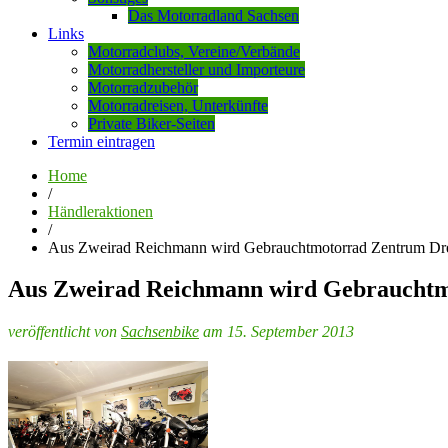
Das Motorradland Sachsen
Links
Motorradclubs, Vereine/Verbände
Motorradhersteller und Importeure
Motorradzubehör
Motorradreisen, Unterkünfte
Private Biker-Seiten
Termin eintragen
Home
/
Händleraktionen
/
Aus Zweirad Reichmann wird Gebrauchtmotorrad Zentrum Dr
Aus Zweirad Reichmann wird Gebraucht
veröffentlicht von
Sachsenbike
am 15. September 2013