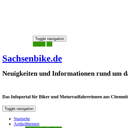
Skip
Toggle navigation
to
6. August 2026
content
Sachsenbike.de
Neuigkeiten und Informationen rund um d
Das Infoportal für Biker und Motorradfahrerinnen aus Chemnitz /
Toggle navigation
Startseite
Artikelthemen