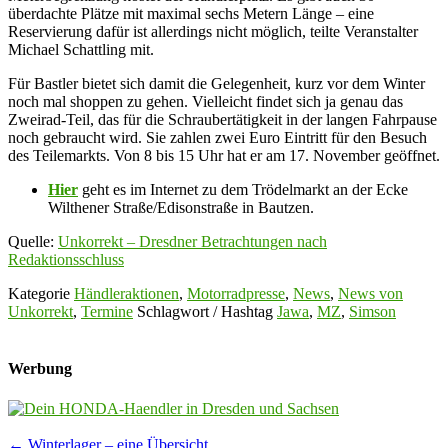
überdachte Plätze mit maximal sechs Metern Länge – eine
Reservierung dafür ist allerdings nicht möglich, teilte Veranstalter
Michael Schattling mit.
Für Bastler bietet sich damit die Gelegenheit, kurz vor dem Winter
noch mal shoppen zu gehen. Vielleicht findet sich ja genau das
Zweirad-Teil, das für die Schraubertätigkeit in der langen Fahrpause
noch gebraucht wird. Sie zahlen zwei Euro Eintritt für den Besuch
des Teilemarkts. Von 8 bis 15 Uhr hat er am 17. November geöffnet.
Hier
geht es im Internet zu dem Trödelmarkt an der Ecke
Wilthener Straße/Edisonstraße in Bautzen.
Quelle:
Unkorrekt – Dresdner Betrachtungen nach
Redaktionsschluss
Kategorie
Händleraktionen
,
Motorradpresse
,
News
,
News von
Unkorrekt
,
Termine
Schlagwort / Hashtag
Jawa
,
MZ
,
Simson
Werbung
Post
←
Winterlager – eine Übersicht