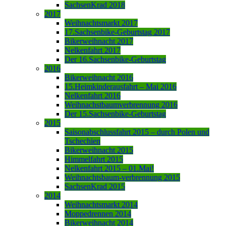
SachsenKrad 2018
2017
Weihnachtsmarkt 2017
17.Sachsenbike-Geburtstag 2017
Bikerweihnacht 2017
Nelkenfahrt 2017
Der 16.Sachsenbike-Geburtstag
2016
Bikerweihnacht 2016
15.Heimkinderausfahrt – Mai 2016
Nelkenfahrt 2016
Weihnachstbaumverbrennung 2016
Der 15.Sachsenbike-Geburtstag
2015
Saisonabschlussfahrt 2015 – durch Polen und
Tschechien
Bikerweihnacht 2015
Himmelfahrt 2015
Nelkenfahrt 2015 – 01.Mai!
Weihnachtsbaum-verbrennung 2015
SachsenKrad 2015
2014
Weihnachtsmarkt 2014
Moppedrennen 2014
Bikerweihnacht 2014