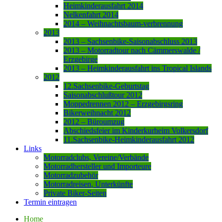
Heimkinderausfahrt 2014
Nelkenfahrt 2014
2014 – Weihnachtsbaum-verbrennung
2013
2013 – Sachsenbike-Saisonabschluss 2013
2013 – Motorradtour nach Cämmerswalde /
Erzgebirge
2013 – Heimkinderausfahrt ins Tropical Islands
2012
12.Sachsenbike-Geburtstag
Saisonabschlußtour 2012
Moppedrennen 2012 – Erzgebirgsring
Bikerweihnacht 2012
2012 – Büroumzug
Abschiedsfeier im Kinderkurheim Volkersdorf
11.Sachsenbike-Heimkinderausfahrt 2012
Links
Motorradclubs, Vereine/Verbände
Motorradhersteller und Importeure
Motorradzubehör
Motorradreisen, Unterkünfte
Private Biker-Seiten
Termin eintragen
Home