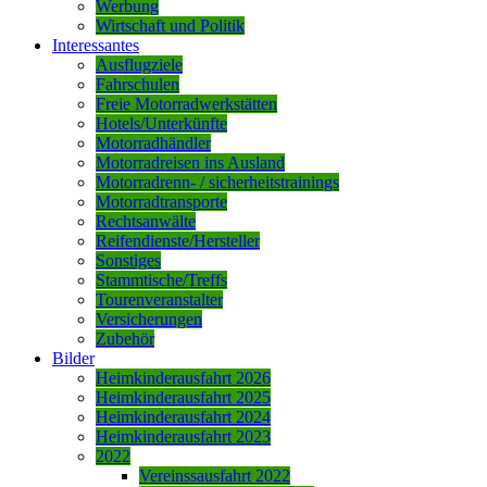
Werbung
Wirtschaft und Politik
Interessantes
Ausflugziele
Fahrschulen
Freie Motorradwerkstätten
Hotels/Unterkünfte
Motorradhändler
Motorradreisen ins Ausland
Motorradrenn- / sicherheitstrainings
Motorradtransporte
Rechtsanwälte
Reifendienste/Hersteller
Sonstiges
Stammtische/Treffs
Tourenveranstalter
Versicherungen
Zubehör
Bilder
Heimkinderausfahrt 2026
Heimkinderausfahrt 2025
Heimkinderausfahrt 2024
Heimkinderausfahrt 2023
2022
Vereinssausfahrt 2022