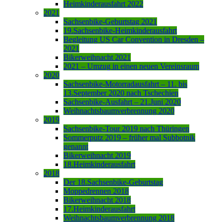
Heimkinderausfahrt 2022
2021
Sachsenbike-Geburtstag 2021
19.Sachsenbike-Heimkinderausfahrt
Begleitung US Car Convention in Dresden –
2021
Bikerweihnacht 2021
2021 – Umzug in einen neuen Vereinsraum
2020
Sachsenbike-Motorradausfahrt – 11. bis
13.September 2020 nach Tschechien
Sachsenbike-Ausfahrt – 21.Juni 2020
Weihnachtsbaumverbrennung 2020
2019
Sachsenbike-Tour 2019 nach Thüringen
Sommerputz 2019 – früher mal Subbotnik
genannt
Bikerweihnacht 2019
18.Heimkinderausfahrt
2018
Der 18.Sachsenbike-Geburtstag
Moppedrennen 2018
Bikerweihnacht 2018
17.Heimkinderausfahrt
Weihnachtsbaumverbrennung 2018