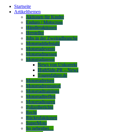
Startseite
Artikelthemen
Aktionen für Kinder
Enduro / Motocross
Händleraktionen
Hersteller
Jobs in der Zweiradbranche
Motorraddiebstahl
Motorradevents
Motorradmessen
Motorradpresse
News von Unkorrekt
HighSide-PR – News
Tourenfahrer.de
Motorradreisen
Motorradrennsport
Motorradtrainings
Motorradtreffen
Motorradtouren
Polizeiberichte
Recht
Rückrufaktionen
SuperMoto
So nebenbei…