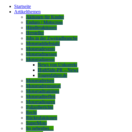
Startseite
Artikelthemen
Aktionen für Kinder
Enduro / Motocross
Händleraktionen
Hersteller
Jobs in der Zweiradbranche
Motorraddiebstahl
Motorradevents
Motorradmessen
Motorradpresse
News von Unkorrekt
HighSide-PR – News
Tourenfahrer.de
Motorradreisen
Motorradrennsport
Motorradtrainings
Motorradtreffen
Motorradtouren
Polizeiberichte
Recht
Rückrufaktionen
SuperMoto
So nebenbei…