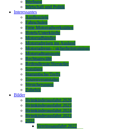
Werbung
Wirtschaft und Politik
Interessantes
Ausflugziele
Fahrschulen
Freie Motorradwerkstätten
Hotels/Unterkünfte
Motorradhändler
Motorradreisen ins Ausland
Motorradrenn- / sicherheitstrainings
Motorradtransporte
Rechtsanwälte
Reifendienste/Hersteller
Sonstiges
Stammtische/Treffs
Tourenveranstalter
Versicherungen
Zubehör
Bilder
Heimkinderausfahrt 2026
Heimkinderausfahrt 2025
Heimkinderausfahrt 2024
Heimkinderausfahrt 2023
2022
Vereinssausfahrt 2022