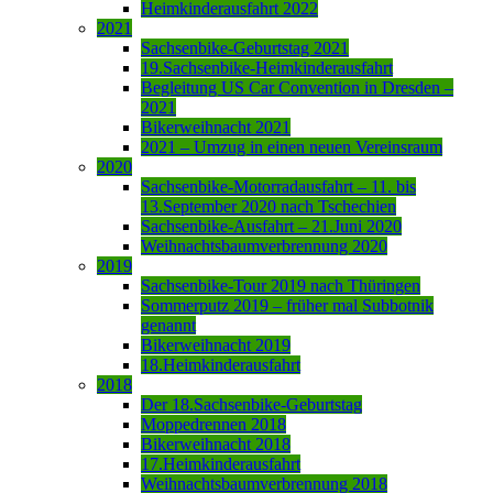
Heimkinderausfahrt 2022
2021
Sachsenbike-Geburtstag 2021
19.Sachsenbike-Heimkinderausfahrt
Begleitung US Car Convention in Dresden –
2021
Bikerweihnacht 2021
2021 – Umzug in einen neuen Vereinsraum
2020
Sachsenbike-Motorradausfahrt – 11. bis
13.September 2020 nach Tschechien
Sachsenbike-Ausfahrt – 21.Juni 2020
Weihnachtsbaumverbrennung 2020
2019
Sachsenbike-Tour 2019 nach Thüringen
Sommerputz 2019 – früher mal Subbotnik
genannt
Bikerweihnacht 2019
18.Heimkinderausfahrt
2018
Der 18.Sachsenbike-Geburtstag
Moppedrennen 2018
Bikerweihnacht 2018
17.Heimkinderausfahrt
Weihnachtsbaumverbrennung 2018