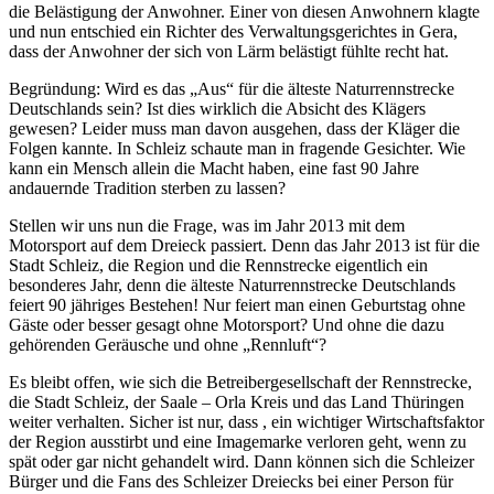
die Belästigung der Anwohner. Einer von diesen Anwohnern klagte
und nun entschied ein Richter des Verwaltungsgerichtes in Gera,
dass der Anwohner der sich von Lärm belästigt fühlte recht hat.
Begründung: Wird es das „Aus“ für die älteste Naturrennstrecke
Deutschlands sein? Ist dies wirklich die Absicht des Klägers
gewesen? Leider muss man davon ausgehen, dass der Kläger die
Folgen kannte. In Schleiz schaute man in fragende Gesichter. Wie
kann ein Mensch allein die Macht haben, eine fast 90 Jahre
andauernde Tradition sterben zu lassen?
Stellen wir uns nun die Frage, was im Jahr 2013 mit dem
Motorsport auf dem Dreieck passiert. Denn das Jahr 2013 ist für die
Stadt Schleiz, die Region und die Rennstrecke eigentlich ein
besonderes Jahr, denn die älteste Naturrennstrecke Deutschlands
feiert 90 jähriges Bestehen! Nur feiert man einen Geburtstag ohne
Gäste oder besser gesagt ohne Motorsport? Und ohne die dazu
gehörenden Geräusche und ohne „Rennluft“?
Es bleibt offen, wie sich die Betreibergesellschaft der Rennstrecke,
die Stadt Schleiz, der Saale – Orla Kreis und das Land Thüringen
weiter verhalten. Sicher ist nur, dass , ein wichtiger Wirtschaftsfaktor
der Region ausstirbt und eine Imagemarke verloren geht, wenn zu
spät oder gar nicht gehandelt wird. Dann können sich die Schleizer
Bürger und die Fans des Schleizer Dreiecks bei einer Person für