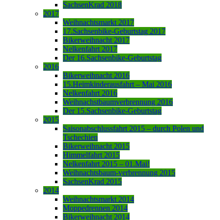
SachsenKrad 2018
2017
Weihnachtsmarkt 2017
17.Sachsenbike-Geburtstag 2017
Bikerweihnacht 2017
Nelkenfahrt 2017
Der 16.Sachsenbike-Geburtstag
2016
Bikerweihnacht 2016
15.Heimkinderausfahrt – Mai 2016
Nelkenfahrt 2016
Weihnachstbaumverbrennung 2016
Der 15.Sachsenbike-Geburtstag
2015
Saisonabschlussfahrt 2015 – durch Polen und
Tschechien
Bikerweihnacht 2015
Himmelfahrt 2015
Nelkenfahrt 2015 – 01.Mai!
Weihnachtsbaum-verbrennung 2015
SachsenKrad 2015
2014
Weihnachtsmarkt 2014
Moppedrennen 2014
Bikerweihnacht 2014