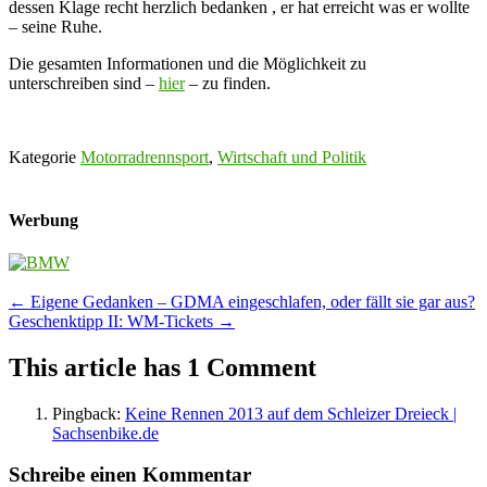
dessen Klage recht herzlich bedanken , er hat erreicht was er wollte
– seine Ruhe.
Die gesamten Informationen und die Möglichkeit zu
unterschreiben sind –
hier
– zu finden.
Kategorie
Motorradrennsport
,
Wirtschaft und Politik
Werbung
Post
←
Eigene Gedanken – GDMA eingeschlafen, oder fällt sie gar aus?
Geschenktipp II: WM-Tickets
→
navigation
This article has 1 Comment
Pingback:
Keine Rennen 2013 auf dem Schleizer Dreieck |
Sachsenbike.de
Schreibe einen Kommentar