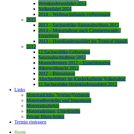
Heimkinderausfahrt 2014
Nelkenfahrt 2014
2014 – Weihnachtsbaum-verbrennung
2013
2013 – Sachsenbike-Saisonabschluss 2013
2013 – Motorradtour nach Cämmerswalde /
Erzgebirge
2013 – Heimkinderausfahrt ins Tropical Islands
2012
12.Sachsenbike-Geburtstag
Saisonabschlußtour 2012
Moppedrennen 2012 – Erzgebirgsring
Bikerweihnacht 2012
2012 – Büroumzug
Abschiedsfeier im Kinderkurheim Volkersdorf
11.Sachsenbike-Heimkinderausfahrt 2012
Links
Motorradclubs, Vereine/Verbände
Motorradhersteller und Importeure
Motorradzubehör
Motorradreisen, Unterkünfte
Private Biker-Seiten
Termin eintragen
Home