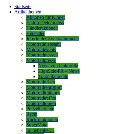
Startseite
Artikelthemen
Aktionen für Kinder
Enduro / Motocross
Händleraktionen
Hersteller
Jobs in der Zweiradbranche
Motorraddiebstahl
Motorradevents
Motorradmessen
Motorradpresse
News von Unkorrekt
HighSide-PR – News
Tourenfahrer.de
Motorradreisen
Motorradrennsport
Motorradtrainings
Motorradtreffen
Motorradtouren
Polizeiberichte
Recht
Rückrufaktionen
SuperMoto
So nebenbei…