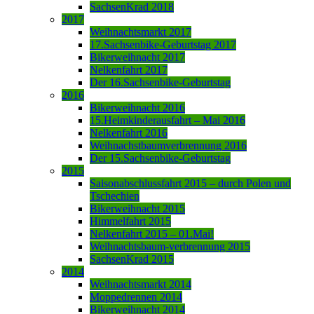
SachsenKrad 2018
2017
Weihnachtsmarkt 2017
17.Sachsenbike-Geburtstag 2017
Bikerweihnacht 2017
Nelkenfahrt 2017
Der 16.Sachsenbike-Geburtstag
2016
Bikerweihnacht 2016
15.Heimkinderausfahrt – Mai 2016
Nelkenfahrt 2016
Weihnachstbaumverbrennung 2016
Der 15.Sachsenbike-Geburtstag
2015
Saisonabschlussfahrt 2015 – durch Polen und
Tschechien
Bikerweihnacht 2015
Himmelfahrt 2015
Nelkenfahrt 2015 – 01.Mai!
Weihnachtsbaum-verbrennung 2015
SachsenKrad 2015
2014
Weihnachtsmarkt 2014
Moppedrennen 2014
Bikerweihnacht 2014