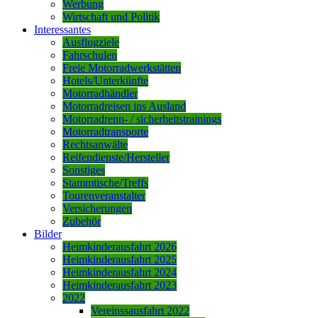
Werbung
Wirtschaft und Politik
Interessantes
Ausflugziele
Fahrschulen
Freie Motorradwerkstätten
Hotels/Unterkünfte
Motorradhändler
Motorradreisen ins Ausland
Motorradrenn- / sicherheitstrainings
Motorradtransporte
Rechtsanwälte
Reifendienste/Hersteller
Sonstiges
Stammtische/Treffs
Tourenveranstalter
Versicherungen
Zubehör
Bilder
Heimkinderausfahrt 2026
Heimkinderausfahrt 2025
Heimkinderausfahrt 2024
Heimkinderausfahrt 2023
2022
Vereinssausfahrt 2022