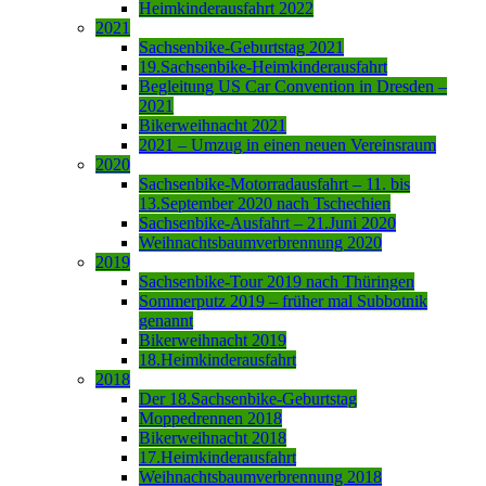
Heimkinderausfahrt 2022
2021
Sachsenbike-Geburtstag 2021
19.Sachsenbike-Heimkinderausfahrt
Begleitung US Car Convention in Dresden –
2021
Bikerweihnacht 2021
2021 – Umzug in einen neuen Vereinsraum
2020
Sachsenbike-Motorradausfahrt – 11. bis
13.September 2020 nach Tschechien
Sachsenbike-Ausfahrt – 21.Juni 2020
Weihnachtsbaumverbrennung 2020
2019
Sachsenbike-Tour 2019 nach Thüringen
Sommerputz 2019 – früher mal Subbotnik
genannt
Bikerweihnacht 2019
18.Heimkinderausfahrt
2018
Der 18.Sachsenbike-Geburtstag
Moppedrennen 2018
Bikerweihnacht 2018
17.Heimkinderausfahrt
Weihnachtsbaumverbrennung 2018