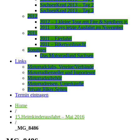
SachsenKrad 2013 – Tag 2
SachsenKrad 2013 – Tag 3
2012
2012 – 1.kleine Tour mit Fire & Spielberg jr.
2011 – Roys letzte Ausfahrt im November
2011
2011 – Eierfahrt
2011 – Bikerweihnacht
Sonstiges
Das Motorradland Sachsen
Links
Motorradclubs, Vereine/Verbände
Motorradhersteller und Importeure
Motorradzubehör
Motorradreisen, Unterkünfte
Private Biker-Seiten
Termin eintragen
Home
/
15.Heimkinderausfahrt – Mai 2016
/
_MG_8486