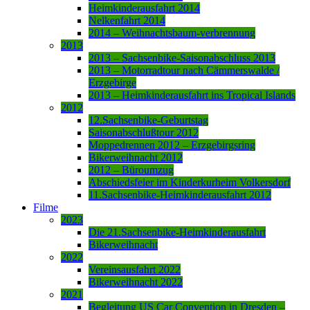
Heimkinderausfahrt 2014
Nelkenfahrt 2014
2014 – Weihnachtsbaum-verbrennung
2013
2013 – Sachsenbike-Saisonabschluss 2013
2013 – Motorradtour nach Cämmerswalde /
Erzgebirge
2013 – Heimkinderausfahrt ins Tropical Islands
2012
12.Sachsenbike-Geburtstag
Saisonabschlußtour 2012
Moppedrennen 2012 – Erzgebirgsring
Bikerweihnacht 2012
2012 – Büroumzug
Abschiedsfeier im Kinderkurheim Volkersdorf
11.Sachsenbike-Heimkinderausfahrt 2012
Filme
2023
Die 21.Sachsenbike-Heimkinderausfahrt
Bikerweihnacht
2022
Vereinsausfahrt 2022
Bikerweihnacht 2022
2021
Begleitung US Car Convention in Dresden –