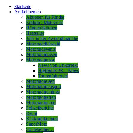
Startseite
Artikelthemen
Aktionen für Kinder
Enduro / Motocross
Händleraktionen
Hersteller
Jobs in der Zweiradbranche
Motorraddiebstahl
Motorradevents
Motorradmessen
Motorradpresse
News von Unkorrekt
HighSide-PR – News
Tourenfahrer.de
Motorradreisen
Motorradrennsport
Motorradtrainings
Motorradtreffen
Motorradtouren
Polizeiberichte
Recht
Rückrufaktionen
SuperMoto
So nebenbei…