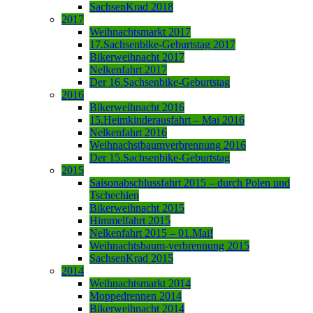
SachsenKrad 2018
2017
Weihnachtsmarkt 2017
17.Sachsenbike-Geburtstag 2017
Bikerweihnacht 2017
Nelkenfahrt 2017
Der 16.Sachsenbike-Geburtstag
2016
Bikerweihnacht 2016
15.Heimkinderausfahrt – Mai 2016
Nelkenfahrt 2016
Weihnachstbaumverbrennung 2016
Der 15.Sachsenbike-Geburtstag
2015
Saisonabschlussfahrt 2015 – durch Polen und
Tschechien
Bikerweihnacht 2015
Himmelfahrt 2015
Nelkenfahrt 2015 – 01.Mai!
Weihnachtsbaum-verbrennung 2015
SachsenKrad 2015
2014
Weihnachtsmarkt 2014
Moppedrennen 2014
Bikerweihnacht 2014