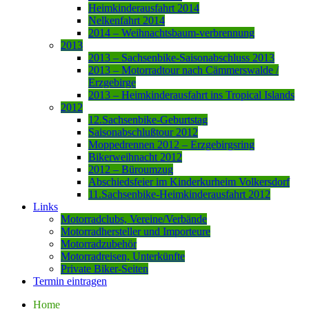
Heimkinderausfahrt 2014
Nelkenfahrt 2014
2014 – Weihnachtsbaum-verbrennung
2013
2013 – Sachsenbike-Saisonabschluss 2013
2013 – Motorradtour nach Cämmerswalde /
Erzgebirge
2013 – Heimkinderausfahrt ins Tropical Islands
2012
12.Sachsenbike-Geburtstag
Saisonabschlußtour 2012
Moppedrennen 2012 – Erzgebirgsring
Bikerweihnacht 2012
2012 – Büroumzug
Abschiedsfeier im Kinderkurheim Volkersdorf
11.Sachsenbike-Heimkinderausfahrt 2012
Links
Motorradclubs, Vereine/Verbände
Motorradhersteller und Importeure
Motorradzubehör
Motorradreisen, Unterkünfte
Private Biker-Seiten
Termin eintragen
Home