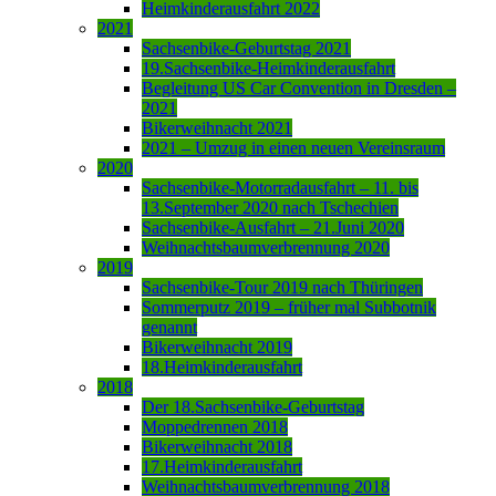
Heimkinderausfahrt 2022
2021
Sachsenbike-Geburtstag 2021
19.Sachsenbike-Heimkinderausfahrt
Begleitung US Car Convention in Dresden –
2021
Bikerweihnacht 2021
2021 – Umzug in einen neuen Vereinsraum
2020
Sachsenbike-Motorradausfahrt – 11. bis
13.September 2020 nach Tschechien
Sachsenbike-Ausfahrt – 21.Juni 2020
Weihnachtsbaumverbrennung 2020
2019
Sachsenbike-Tour 2019 nach Thüringen
Sommerputz 2019 – früher mal Subbotnik
genannt
Bikerweihnacht 2019
18.Heimkinderausfahrt
2018
Der 18.Sachsenbike-Geburtstag
Moppedrennen 2018
Bikerweihnacht 2018
17.Heimkinderausfahrt
Weihnachtsbaumverbrennung 2018