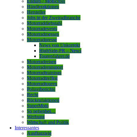
Enduro / Motocross
Händleraktionen
Hersteller
Jobs in der Zweiradbranche
Motorraddiebstahl
Motorradevents
Motorradmessen
Motorradpresse
News von Unkorrekt
HighSide-PR – News
Tourenfahrer.de
Motorradreisen
Motorradrennsport
Motorradtrainings
Motorradtreffen
Motorradtouren
Polizeiberichte
Recht
Rückrufaktionen
SuperMoto
So nebenbei…
Werbung
Wirtschaft und Politik
Interessantes
Ausflugziele