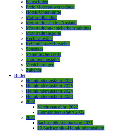
Fahrschulen
Freie Motorradwerkstätten
Hotels/Unterkünfte
Motorradhändler
Motorradreisen ins Ausland
Motorradrenn- / sicherheitstrainings
Motorradtransporte
Rechtsanwälte
Reifendienste/Hersteller
Sonstiges
Stammtische/Treffs
Tourenveranstalter
Versicherungen
Zubehör
Bilder
Heimkinderausfahrt 2026
Heimkinderausfahrt 2025
Heimkinderausfahrt 2024
Heimkinderausfahrt 2023
2022
Vereinssausfahrt 2022
Heimkinderausfahrt 2022
2021
Sachsenbike-Geburtstag 2021
19.Sachsenbike-Heimkinderausfahrt