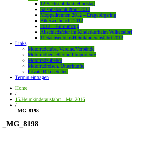
12.Sachsenbike-Geburtstag
Saisonabschlußtour 2012
Moppedrennen 2012 – Erzgebirgsring
Bikerweihnacht 2012
2012 – Büroumzug
Abschiedsfeier im Kinderkurheim Volkersdorf
11.Sachsenbike-Heimkinderausfahrt 2012
Links
Motorradclubs, Vereine/Verbände
Motorradhersteller und Importeure
Motorradzubehör
Motorradreisen, Unterkünfte
Private Biker-Seiten
Termin eintragen
Home
/
15.Heimkinderausfahrt – Mai 2016
/
_MG_8198
_MG_8198