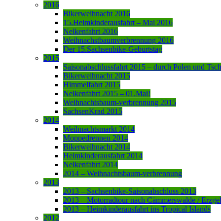
2016
Bikerweihnacht 2016
15.Heimkinderausfahrt – Mai 2016
Nelkenfahrt 2016
Weihnachstbaumverbrennung 2016
Der 15.Sachsenbike-Geburtstag
2015
Saisonabschlussfahrt 2015 – durch Polen und Tsc
Bikerweihnacht 2015
Himmelfahrt 2015
Nelkenfahrt 2015 – 01.Mai!
Weihnachtsbaum-verbrennung 2015
SachsenKrad 2015
2014
Weihnachtsmarkt 2014
Moppedrennen 2014
Bikerweihnacht 2014
Heimkinderausfahrt 2014
Nelkenfahrt 2014
2014 – Weihnachtsbaum-verbrennung
2013
2013 – Sachsenbike-Saisonabschluss 2013
2013 – Motorradtour nach Cämmerswalde / Erzge
2013 – Heimkinderausfahrt ins Tropical Islands
2012