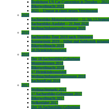
Begleitung US Car Convention in Dresden – 2021
Bikerweihnacht 2021
2021 – Umzug in einen neuen Vereinsraum
2020
Sachsenbike-Motorradausfahrt – 11. bis 13.Septe
Sachsenbike-Ausfahrt – 21.Juni 2020
Weihnachtsbaumverbrennung 2020
2019
Sachsenbike-Tour 2019 nach Thüringen
Sommerputz 2019 – früher mal Subbotnik genannt
Bikerweihnacht 2019
18.Heimkinderausfahrt
2018
Der 18.Sachsenbike-Geburtstag
Moppedrennen 2018
Bikerweihnacht 2018
17.Heimkinderausfahrt
Weihnachtsbaumverbrennung 2018
SachsenKrad 2018
2017
Weihnachtsmarkt 2017
17.Sachsenbike-Geburtstag 2017
Bikerweihnacht 2017
Nelkenfahrt 2017
Der 16.Sachsenbike-Geburtstag