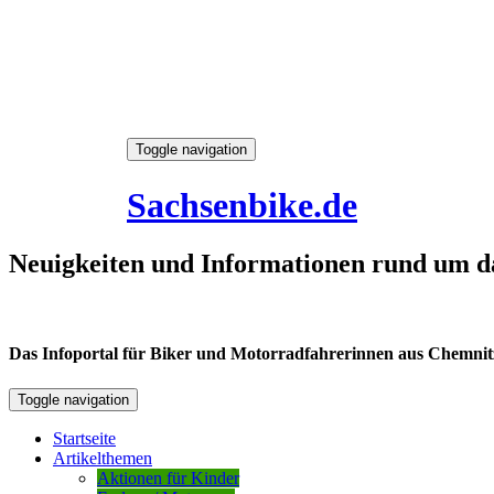
Skip
Toggle navigation
to
8. August 2026
content
Sachsenbike.de
Neuigkeiten und Informationen rund um d
Das Infoportal für Biker und Motorradfahrerinnen aus Chemnitz /
Toggle navigation
Startseite
Artikelthemen
Aktionen für Kinder