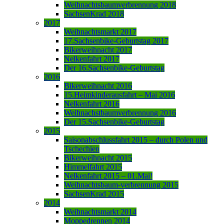
Weihnachtsbaumverbrennung 2018
SachsenKrad 2018
2017
Weihnachtsmarkt 2017
17.Sachsenbike-Geburtstag 2017
Bikerweihnacht 2017
Nelkenfahrt 2017
Der 16.Sachsenbike-Geburtstag
2016
Bikerweihnacht 2016
15.Heimkinderausfahrt – Mai 2016
Nelkenfahrt 2016
Weihnachstbaumverbrennung 2016
Der 15.Sachsenbike-Geburtstag
2015
Saisonabschlussfahrt 2015 – durch Polen und
Tschechien
Bikerweihnacht 2015
Himmelfahrt 2015
Nelkenfahrt 2015 – 01.Mai!
Weihnachtsbaum-verbrennung 2015
SachsenKrad 2015
2014
Weihnachtsmarkt 2014
Moppedrennen 2014