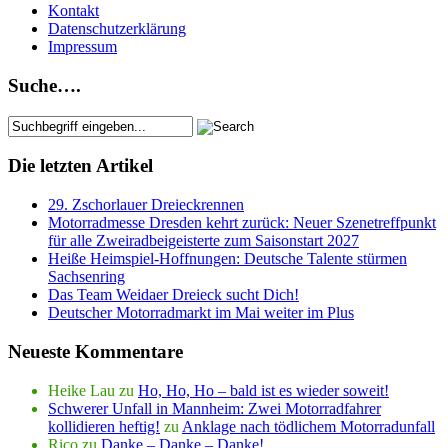
Kontakt
Datenschutzerklärung
Impressum
Suche….
Die letzten Artikel
29. Zschorlauer Dreieckrennen
Motorradmesse Dresden kehrt zurück: Neuer Szenetreffpunkt
für alle Zweiradbeigeisterte zum Saisonstart 2027
Heiße Heimspiel-Hoffnungen: Deutsche Talente stürmen
Sachsenring
Das Team Weidaer Dreieck sucht Dich!
Deutscher Motorradmarkt im Mai weiter im Plus
Neueste Kommentare
Heike Lau
zu
Ho, Ho, Ho – bald ist es wieder soweit!
Schwerer Unfall in Mannheim: Zwei Motorradfahrer
kollidieren heftig!
zu
Anklage nach tödlichem Motorradunfall
Rico
zu
Danke – Danke – Danke!