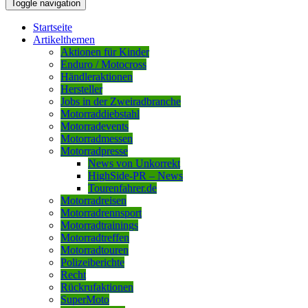
Toggle navigation
Startseite
Artikelthemen
Aktionen für Kinder
Enduro / Motocross
Händleraktionen
Hersteller
Jobs in der Zweiradbranche
Motorraddiebstahl
Motorradevents
Motorradmessen
Motorradpresse
News von Unkorrekt
HighSide-PR – News
Tourenfahrer.de
Motorradreisen
Motorradrennsport
Motorradtrainings
Motorradtreffen
Motorradtouren
Polizeiberichte
Recht
Rückrufaktionen
SuperMoto