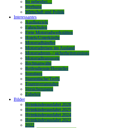
So nebenbei…
Werbung
Wirtschaft und Politik
Interessantes
Ausflugziele
Fahrschulen
Freie Motorradwerkstätten
Hotels/Unterkünfte
Motorradhändler
Motorradreisen ins Ausland
Motorradrenn- / sicherheitstrainings
Motorradtransporte
Rechtsanwälte
Reifendienste/Hersteller
Sonstiges
Stammtische/Treffs
Tourenveranstalter
Versicherungen
Zubehör
Bilder
Heimkinderausfahrt 2026
Heimkinderausfahrt 2025
Heimkinderausfahrt 2024
Heimkinderausfahrt 2023
2022