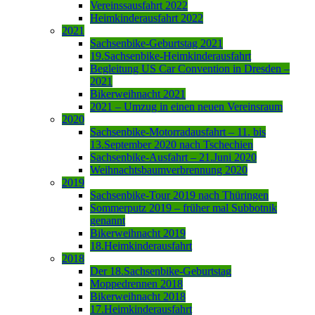
Vereinssausfahrt 2022
Heimkinderausfahrt 2022
2021
Sachsenbike-Geburtstag 2021
19.Sachsenbike-Heimkinderausfahrt
Begleitung US Car Convention in Dresden –
2021
Bikerweihnacht 2021
2021 – Umzug in einen neuen Vereinsraum
2020
Sachsenbike-Motorradausfahrt – 11. bis
13.September 2020 nach Tschechien
Sachsenbike-Ausfahrt – 21.Juni 2020
Weihnachtsbaumverbrennung 2020
2019
Sachsenbike-Tour 2019 nach Thüringen
Sommerputz 2019 – früher mal Subbotnik
genannt
Bikerweihnacht 2019
18.Heimkinderausfahrt
2018
Der 18.Sachsenbike-Geburtstag
Moppedrennen 2018
Bikerweihnacht 2018
17.Heimkinderausfahrt