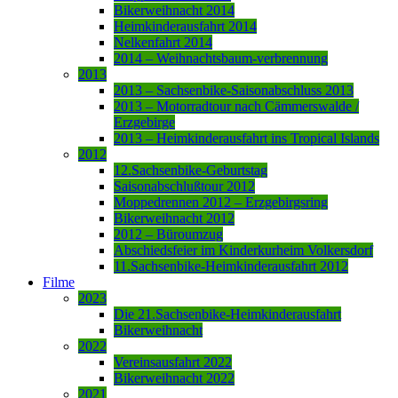
Bikerweihnacht 2014
Heimkinderausfahrt 2014
Nelkenfahrt 2014
2014 – Weihnachtsbaum-verbrennung
2013
2013 – Sachsenbike-Saisonabschluss 2013
2013 – Motorradtour nach Cämmerswalde /
Erzgebirge
2013 – Heimkinderausfahrt ins Tropical Islands
2012
12.Sachsenbike-Geburtstag
Saisonabschlußtour 2012
Moppedrennen 2012 – Erzgebirgsring
Bikerweihnacht 2012
2012 – Büroumzug
Abschiedsfeier im Kinderkurheim Volkersdorf
11.Sachsenbike-Heimkinderausfahrt 2012
Filme
2023
Die 21.Sachsenbike-Heimkinderausfahrt
Bikerweihnacht
2022
Vereinsausfahrt 2022
Bikerweihnacht 2022
2021