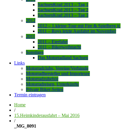
SachsenKrad 2013 – Tag 1
SachsenKrad 2013 – Tag 2
SachsenKrad 2013 – Tag 3
2012
2012 – 1.kleine Tour mit Fire & Spielberg jr.
2011 – Roys letzte Ausfahrt im November
2011
2011 – Eierfahrt
2011 – Bikerweihnacht
Sonstiges
Das Motorradland Sachsen
Links
Motorradclubs, Vereine/Verbände
Motorradhersteller und Importeure
Motorradzubehör
Motorradreisen, Unterkünfte
Private Biker-Seiten
Termin eintragen
Home
/
15.Heimkinderausfahrt – Mai 2016
/
_MG_8091