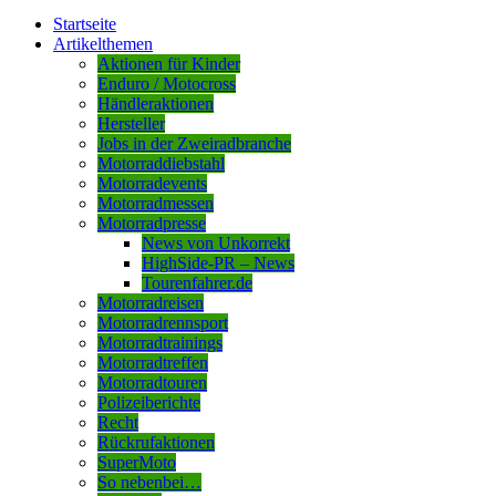
Startseite
Artikelthemen
Aktionen für Kinder
Enduro / Motocross
Händleraktionen
Hersteller
Jobs in der Zweiradbranche
Motorraddiebstahl
Motorradevents
Motorradmessen
Motorradpresse
News von Unkorrekt
HighSide-PR – News
Tourenfahrer.de
Motorradreisen
Motorradrennsport
Motorradtrainings
Motorradtreffen
Motorradtouren
Polizeiberichte
Recht
Rückrufaktionen
SuperMoto
So nebenbei…