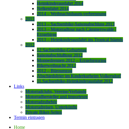
Heimkinderausfahrt 2014
Nelkenfahrt 2014
2014 – Weihnachtsbaum-verbrennung
2013
2013 – Sachsenbike-Saisonabschluss 2013
2013 – Motorradtour nach Cämmerswalde /
Erzgebirge
2013 – Heimkinderausfahrt ins Tropical Islands
2012
12.Sachsenbike-Geburtstag
Saisonabschlußtour 2012
Moppedrennen 2012 – Erzgebirgsring
Bikerweihnacht 2012
2012 – Büroumzug
Abschiedsfeier im Kinderkurheim Volkersdorf
11.Sachsenbike-Heimkinderausfahrt 2012
Links
Motorradclubs, Vereine/Verbände
Motorradhersteller und Importeure
Motorradzubehör
Motorradreisen, Unterkünfte
Private Biker-Seiten
Termin eintragen
Home