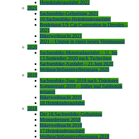
Heimkinderausfahrt 2022
2021
Sachsenbike-Geburtstag 2021
19.Sachsenbike-Heimkinderausfahrt
Begleitung US Car Convention in Dresden –
2021
Bikerweihnacht 2021
2021 – Umzug in einen neuen Vereinsraum
2020
Sachsenbike-Motorradausfahrt – 11. bis
13.September 2020 nach Tschechien
Sachsenbike-Ausfahrt – 21.Juni 2020
Weihnachtsbaumverbrennung 2020
2019
Sachsenbike-Tour 2019 nach Thüringen
Sommerputz 2019 – früher mal Subbotnik
genannt
Bikerweihnacht 2019
18.Heimkinderausfahrt
2018
Der 18.Sachsenbike-Geburtstag
Moppedrennen 2018
Bikerweihnacht 2018
17.Heimkinderausfahrt
Weihnachtsbaumverbrennung 2018