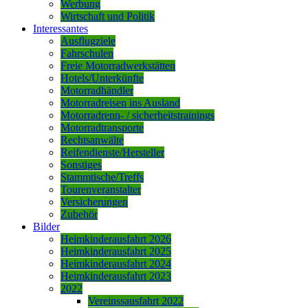
Werbung
Wirtschaft und Politik
Interessantes
Ausflugziele
Fahrschulen
Freie Motorradwerkstätten
Hotels/Unterkünfte
Motorradhändler
Motorradreisen ins Ausland
Motorradrenn- / sicherheitstrainings
Motorradtransporte
Rechtsanwälte
Reifendienste/Hersteller
Sonstiges
Stammtische/Treffs
Tourenveranstalter
Versicherungen
Zubehör
Bilder
Heimkinderausfahrt 2026
Heimkinderausfahrt 2025
Heimkinderausfahrt 2024
Heimkinderausfahrt 2023
2022
Vereinssausfahrt 2022