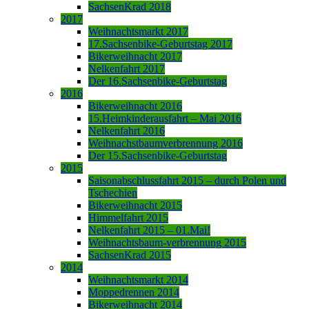
SachsenKrad 2018
2017
Weihnachtsmarkt 2017
17.Sachsenbike-Geburtstag 2017
Bikerweihnacht 2017
Nelkenfahrt 2017
Der 16.Sachsenbike-Geburtstag
2016
Bikerweihnacht 2016
15.Heimkinderausfahrt – Mai 2016
Nelkenfahrt 2016
Weihnachstbaumverbrennung 2016
Der 15.Sachsenbike-Geburtstag
2015
Saisonabschlussfahrt 2015 – durch Polen und
Tschechien
Bikerweihnacht 2015
Himmelfahrt 2015
Nelkenfahrt 2015 – 01.Mai!
Weihnachtsbaum-verbrennung 2015
SachsenKrad 2015
2014
Weihnachtsmarkt 2014
Moppedrennen 2014
Bikerweihnacht 2014