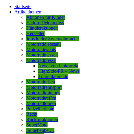
Startseite
Artikelthemen
Aktionen für Kinder
Enduro / Motocross
Händleraktionen
Hersteller
Jobs in der Zweiradbranche
Motorraddiebstahl
Motorradevents
Motorradmessen
Motorradpresse
News von Unkorrekt
HighSide-PR – News
Tourenfahrer.de
Motorradreisen
Motorradrennsport
Motorradtrainings
Motorradtreffen
Motorradtouren
Polizeiberichte
Recht
Rückrufaktionen
SuperMoto
So nebenbei…