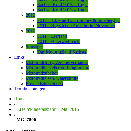
SachsenKrad 2013 – Tag 2
SachsenKrad 2013 – Tag 3
2012
2012 – 1.kleine Tour mit Fire & Spielberg jr.
2011 – Roys letzte Ausfahrt im November
2011
2011 – Eierfahrt
2011 – Bikerweihnacht
Sonstiges
Das Motorradland Sachsen
Links
Motorradclubs, Vereine/Verbände
Motorradhersteller und Importeure
Motorradzubehör
Motorradreisen, Unterkünfte
Private Biker-Seiten
Termin eintragen
Home
/
15.Heimkinderausfahrt – Mai 2016
/
_MG_7800