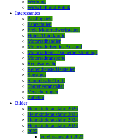
Werbung
Wirtschaft und Politik
Interessantes
Ausflugziele
Fahrschulen
Freie Motorradwerkstätten
Hotels/Unterkünfte
Motorradhändler
Motorradreisen ins Ausland
Motorradrenn- / sicherheitstrainings
Motorradtransporte
Rechtsanwälte
Reifendienste/Hersteller
Sonstiges
Stammtische/Treffs
Tourenveranstalter
Versicherungen
Zubehör
Bilder
Heimkinderausfahrt 2026
Heimkinderausfahrt 2025
Heimkinderausfahrt 2024
Heimkinderausfahrt 2023
2022
Vereinssausfahrt 2022