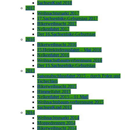
SachsenKrad 2018
2017
Weihnachtsmarkt 2017
17.Sachsenbike-Geburtstag 2017
Bikerweihnacht 2017
Nelkenfahrt 2017
Der 16.Sachsenbike-Geburtstag
2016
Bikerweihnacht 2016
15.Heimkinderausfahrt – Mai 2016
Nelkenfahrt 2016
Weihnachstbaumverbrennung 2016
Der 15.Sachsenbike-Geburtstag
2015
Saisonabschlussfahrt 2015 – durch Polen und
Tschechien
Bikerweihnacht 2015
Himmelfahrt 2015
Nelkenfahrt 2015 – 01.Mai!
Weihnachtsbaum-verbrennung 2015
SachsenKrad 2015
2014
Weihnachtsmarkt 2014
Moppedrennen 2014
Bikerweihnacht 2014