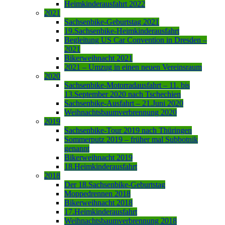
Heimkinderausfahrt 2022
2021
Sachsenbike-Geburtstag 2021
19.Sachsenbike-Heimkinderausfahrt
Begleitung US Car Convention in Dresden –
2021
Bikerweihnacht 2021
2021 – Umzug in einen neuen Vereinsraum
2020
Sachsenbike-Motorradausfahrt – 11. bis
13.September 2020 nach Tschechien
Sachsenbike-Ausfahrt – 21.Juni 2020
Weihnachtsbaumverbrennung 2020
2019
Sachsenbike-Tour 2019 nach Thüringen
Sommerputz 2019 – früher mal Subbotnik
genannt
Bikerweihnacht 2019
18.Heimkinderausfahrt
2018
Der 18.Sachsenbike-Geburtstag
Moppedrennen 2018
Bikerweihnacht 2018
17.Heimkinderausfahrt
Weihnachtsbaumverbrennung 2018