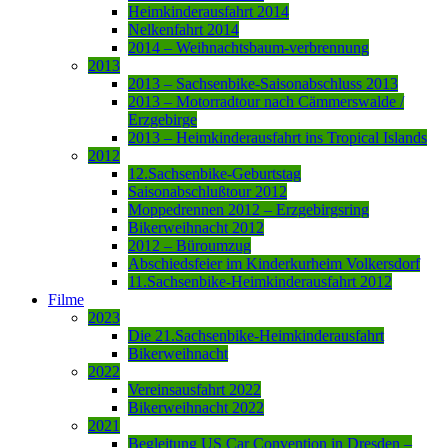
Heimkinderausfahrt 2014
Nelkenfahrt 2014
2014 – Weihnachtsbaum-verbrennung
2013
2013 – Sachsenbike-Saisonabschluss 2013
2013 – Motorradtour nach Cämmerswalde /
Erzgebirge
2013 – Heimkinderausfahrt ins Tropical Islands
2012
12.Sachsenbike-Geburtstag
Saisonabschlußtour 2012
Moppedrennen 2012 – Erzgebirgsring
Bikerweihnacht 2012
2012 – Büroumzug
Abschiedsfeier im Kinderkurheim Volkersdorf
11.Sachsenbike-Heimkinderausfahrt 2012
Filme
2023
Die 21.Sachsenbike-Heimkinderausfahrt
Bikerweihnacht
2022
Vereinsausfahrt 2022
Bikerweihnacht 2022
2021
Begleitung US Car Convention in Dresden –