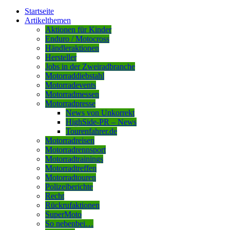
Startseite
Artikelthemen
Aktionen für Kinder
Enduro / Motocross
Händleraktionen
Hersteller
Jobs in der Zweiradbranche
Motorraddiebstahl
Motorradevents
Motorradmessen
Motorradpresse
News von Unkorrekt
HighSide-PR – News
Tourenfahrer.de
Motorradreisen
Motorradrennsport
Motorradtrainings
Motorradtreffen
Motorradtouren
Polizeiberichte
Recht
Rückrufaktionen
SuperMoto
So nebenbei…