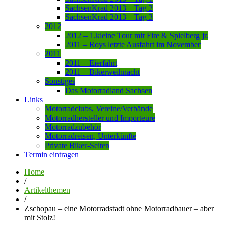
SachsenKrad 2013 – Tag 2
SachsenKrad 2013 – Tag 3
2012
2012 – 1.kleine Tour mit Fire & Spielberg jr.
2011 – Roys letzte Ausfahrt im November
2011
2011 – Eierfahrt
2011 – Bikerweihnacht
Sonstiges
Das Motorradland Sachsen
Links
Motorradclubs, Vereine/Verbände
Motorradhersteller und Importeure
Motorradzubehör
Motorradreisen, Unterkünfte
Private Biker-Seiten
Termin eintragen
Home
/
Artikelthemen
/
Zschopau – eine Motorradstadt ohne Motorradbauer – aber
mit Stolz!