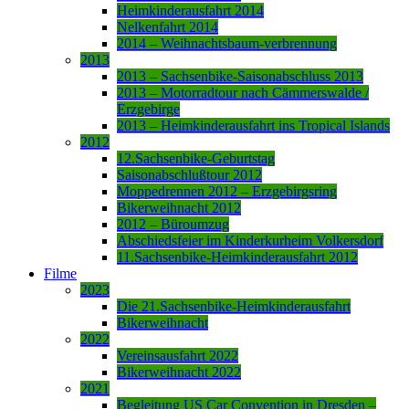
Heimkinderausfahrt 2014
Nelkenfahrt 2014
2014 – Weihnachtsbaum-verbrennung
2013
2013 – Sachsenbike-Saisonabschluss 2013
2013 – Motorradtour nach Cämmerswalde /
Erzgebirge
2013 – Heimkinderausfahrt ins Tropical Islands
2012
12.Sachsenbike-Geburtstag
Saisonabschlußtour 2012
Moppedrennen 2012 – Erzgebirgsring
Bikerweihnacht 2012
2012 – Büroumzug
Abschiedsfeier im Kinderkurheim Volkersdorf
11.Sachsenbike-Heimkinderausfahrt 2012
Filme
2023
Die 21.Sachsenbike-Heimkinderausfahrt
Bikerweihnacht
2022
Vereinsausfahrt 2022
Bikerweihnacht 2022
2021
Begleitung US Car Convention in Dresden –