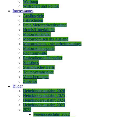
Werbung
Wirtschaft und Politik
Interessantes
Ausflugziele
Fahrschulen
Freie Motorradwerkstätten
Hotels/Unterkünfte
Motorradhändler
Motorradreisen ins Ausland
Motorradrenn- / sicherheitstrainings
Motorradtransporte
Rechtsanwälte
Reifendienste/Hersteller
Sonstiges
Stammtische/Treffs
Tourenveranstalter
Versicherungen
Zubehör
Bilder
Heimkinderausfahrt 2026
Heimkinderausfahrt 2025
Heimkinderausfahrt 2024
Heimkinderausfahrt 2023
2022
Vereinssausfahrt 2022