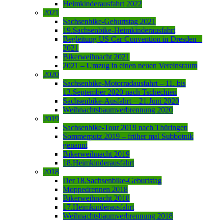
Heimkinderausfahrt 2022
2021
Sachsenbike-Geburtstag 2021
19.Sachsenbike-Heimkinderausfahrt
Begleitung US Car Convention in Dresden –
2021
Bikerweihnacht 2021
2021 – Umzug in einen neuen Vereinsraum
2020
Sachsenbike-Motorradausfahrt – 11. bis
13.September 2020 nach Tschechien
Sachsenbike-Ausfahrt – 21.Juni 2020
Weihnachtsbaumverbrennung 2020
2019
Sachsenbike-Tour 2019 nach Thüringen
Sommerputz 2019 – früher mal Subbotnik
genannt
Bikerweihnacht 2019
18.Heimkinderausfahrt
2018
Der 18.Sachsenbike-Geburtstag
Moppedrennen 2018
Bikerweihnacht 2018
17.Heimkinderausfahrt
Weihnachtsbaumverbrennung 2018