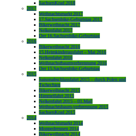
SachsenKrad 2018
2017
Weihnachtsmarkt 2017
17.Sachsenbike-Geburtstag 2017
Bikerweihnacht 2017
Nelkenfahrt 2017
Der 16.Sachsenbike-Geburtstag
2016
Bikerweihnacht 2016
15.Heimkinderausfahrt – Mai 2016
Nelkenfahrt 2016
Weihnachstbaumverbrennung 2016
Der 15.Sachsenbike-Geburtstag
2015
Saisonabschlussfahrt 2015 – durch Polen und
Tschechien
Bikerweihnacht 2015
Himmelfahrt 2015
Nelkenfahrt 2015 – 01.Mai!
Weihnachtsbaum-verbrennung 2015
SachsenKrad 2015
2014
Weihnachtsmarkt 2014
Moppedrennen 2014
Bikerweihnacht 2014