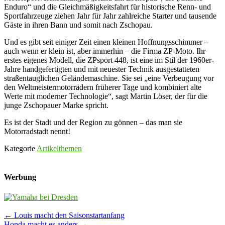
Enduro“ und die Gleichmäßigkeitsfahrt für historische Renn- und
Sportfahrzeuge ziehen Jahr für Jahr zahlreiche Starter und tausende
Gäste in ihren Bann und somit nach Zschopau.
Und es gibt seit einiger Zeit einen kleinen Hoffnungsschimmer –
auch wenn er klein ist, aber immerhin – die Firma ZP-Moto. Ihr
erstes eigenes Modell, die ZPsport 448, ist eine im Stil der 1960er-
Jahre handgefertigten und mit neuester Technik ausgestatteten
straßentauglichen Geländemaschine. Sie sei „eine Verbeugung vor
den Weltmeistermotorrädern früherer Tage und kombiniert alte
Werte mit moderner Technologie“, sagt Martin Löser, der für die
junge Zschopauer Marke spricht.
Es ist der Stadt und der Region zu gönnen – das man sie
Motorradstadt nennt!
Kategorie
Artikelthemen
Werbung
Post
←
Louis macht den Saisonstartanfang
Honda macht es anders
→