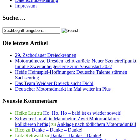
Datenschutzerklärung
Impressum
Suche….
Die letzten Artikel
29. Zschorlauer Dreieckrennen
Motorradmesse Dresden kehrt zurück: Neuer Szenetreffpunkt
für alle Zweiradbeigeisterte zum Saisonstart 2027
Heiße Heimspiel-Hoffnungen: Deutsche Talente stürmen
Sachsenring
Das Team Weidaer Dreieck sucht Dich!
Deutscher Motorradmarkt im Mai weiter im Plus
Neueste Kommentare
Heike Lau
zu
Ho, Ho, Ho – bald ist es wieder soweit!
Schwerer Unfall in Mannheim: Zwei Motorradfahrer
kollidieren heftig!
zu
Anklage nach tödlichem Motorradunfall
Rico
zu
Danke – Danke – Danke!
Lutz Rehwald
zu
Danke – Danke – Danke!