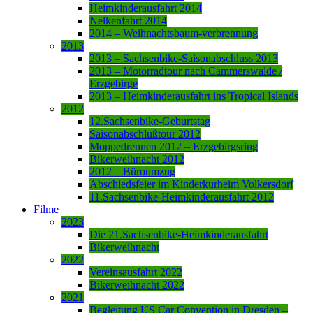
Heimkinderausfahrt 2014
Nelkenfahrt 2014
2014 – Weihnachtsbaum-verbrennung
2013
2013 – Sachsenbike-Saisonabschluss 2013
2013 – Motorradtour nach Cämmerswalde /
Erzgebirge
2013 – Heimkinderausfahrt ins Tropical Islands
2012
12.Sachsenbike-Geburtstag
Saisonabschlußtour 2012
Moppedrennen 2012 – Erzgebirgsring
Bikerweihnacht 2012
2012 – Büroumzug
Abschiedsfeier im Kinderkurheim Volkersdorf
11.Sachsenbike-Heimkinderausfahrt 2012
Filme
2023
Die 21.Sachsenbike-Heimkinderausfahrt
Bikerweihnacht
2022
Vereinsausfahrt 2022
Bikerweihnacht 2022
2021
Begleitung US Car Convention in Dresden –