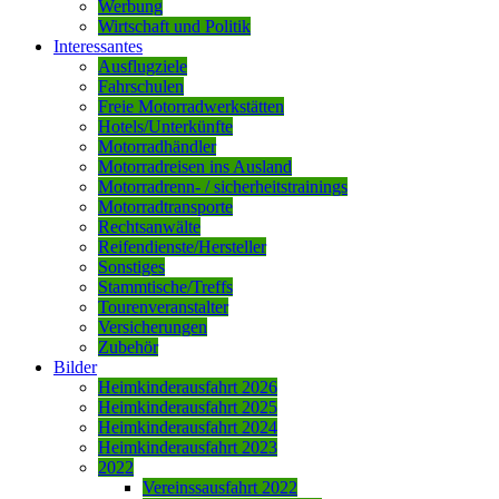
Werbung
Wirtschaft und Politik
Interessantes
Ausflugziele
Fahrschulen
Freie Motorradwerkstätten
Hotels/Unterkünfte
Motorradhändler
Motorradreisen ins Ausland
Motorradrenn- / sicherheitstrainings
Motorradtransporte
Rechtsanwälte
Reifendienste/Hersteller
Sonstiges
Stammtische/Treffs
Tourenveranstalter
Versicherungen
Zubehör
Bilder
Heimkinderausfahrt 2026
Heimkinderausfahrt 2025
Heimkinderausfahrt 2024
Heimkinderausfahrt 2023
2022
Vereinssausfahrt 2022