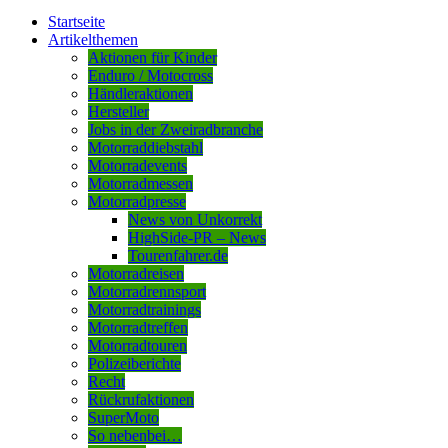
Startseite
Artikelthemen
Aktionen für Kinder
Enduro / Motocross
Händleraktionen
Hersteller
Jobs in der Zweiradbranche
Motorraddiebstahl
Motorradevents
Motorradmessen
Motorradpresse
News von Unkorrekt
HighSide-PR – News
Tourenfahrer.de
Motorradreisen
Motorradrennsport
Motorradtrainings
Motorradtreffen
Motorradtouren
Polizeiberichte
Recht
Rückrufaktionen
SuperMoto
So nebenbei…