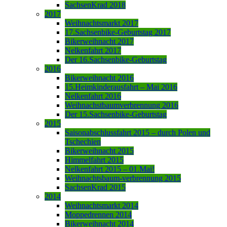
SachsenKrad 2018
2017
Weihnachtsmarkt 2017
17.Sachsenbike-Geburtstag 2017
Bikerweihnacht 2017
Nelkenfahrt 2017
Der 16.Sachsenbike-Geburtstag
2016
Bikerweihnacht 2016
15.Heimkinderausfahrt – Mai 2016
Nelkenfahrt 2016
Weihnachstbaumverbrennung 2016
Der 15.Sachsenbike-Geburtstag
2015
Saisonabschlussfahrt 2015 – durch Polen und
Tschechien
Bikerweihnacht 2015
Himmelfahrt 2015
Nelkenfahrt 2015 – 01.Mai!
Weihnachtsbaum-verbrennung 2015
SachsenKrad 2015
2014
Weihnachtsmarkt 2014
Moppedrennen 2014
Bikerweihnacht 2014