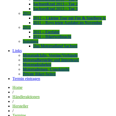
SachsenKrad 2013 – Tag 2
SachsenKrad 2013 – Tag 3
2012
2012 – 1.kleine Tour mit Fire & Spielberg jr.
2011 – Roys letzte Ausfahrt im November
2011
2011 – Eierfahrt
2011 – Bikerweihnacht
Sonstiges
Das Motorradland Sachsen
Links
Motorradclubs, Vereine/Verbände
Motorradhersteller und Importeure
Motorradzubehör
Motorradreisen, Unterkünfte
Private Biker-Seiten
Termin eintragen
Home
/
Händleraktionen
/
Hersteller
/
Termine