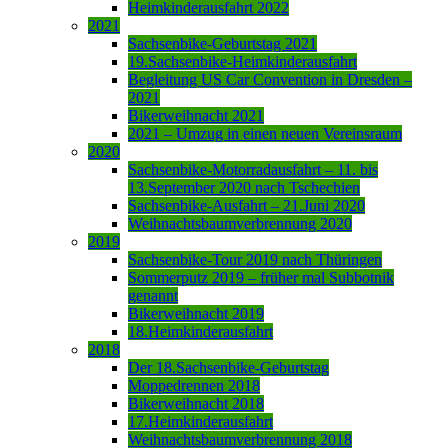
Heimkinderausfahrt 2022
2021
Sachsenbike-Geburtstag 2021
19.Sachsenbike-Heimkinderausfahrt
Begleitung US Car Convention in Dresden –
2021
Bikerweihnacht 2021
2021 – Umzug in einen neuen Vereinsraum
2020
Sachsenbike-Motorradausfahrt – 11. bis
13.September 2020 nach Tschechien
Sachsenbike-Ausfahrt – 21.Juni 2020
Weihnachtsbaumverbrennung 2020
2019
Sachsenbike-Tour 2019 nach Thüringen
Sommerputz 2019 – früher mal Subbotnik
genannt
Bikerweihnacht 2019
18.Heimkinderausfahrt
2018
Der 18.Sachsenbike-Geburtstag
Moppedrennen 2018
Bikerweihnacht 2018
17.Heimkinderausfahrt
Weihnachtsbaumverbrennung 2018