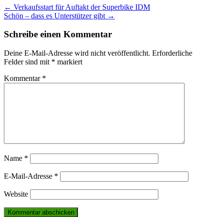
Post
←
Verkaufsstart für Auftakt der Superbike IDM
Schön – dass es Unterstützer gibt
→
navigation
Schreibe einen Kommentar
Deine E-Mail-Adresse wird nicht veröffentlicht.
Erforderliche
Felder sind mit
*
markiert
Kommentar
*
Name
*
E-Mail-Adresse
*
Website