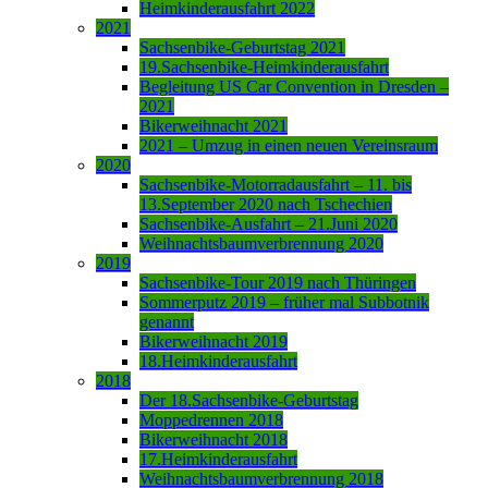
Heimkinderausfahrt 2022
2021
Sachsenbike-Geburtstag 2021
19.Sachsenbike-Heimkinderausfahrt
Begleitung US Car Convention in Dresden –
2021
Bikerweihnacht 2021
2021 – Umzug in einen neuen Vereinsraum
2020
Sachsenbike-Motorradausfahrt – 11. bis
13.September 2020 nach Tschechien
Sachsenbike-Ausfahrt – 21.Juni 2020
Weihnachtsbaumverbrennung 2020
2019
Sachsenbike-Tour 2019 nach Thüringen
Sommerputz 2019 – früher mal Subbotnik
genannt
Bikerweihnacht 2019
18.Heimkinderausfahrt
2018
Der 18.Sachsenbike-Geburtstag
Moppedrennen 2018
Bikerweihnacht 2018
17.Heimkinderausfahrt
Weihnachtsbaumverbrennung 2018