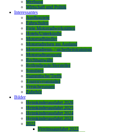
Werbung
Wirtschaft und Politik
Interessantes
Ausflugziele
Fahrschulen
Freie Motorradwerkstätten
Hotels/Unterkünfte
Motorradhändler
Motorradreisen ins Ausland
Motorradrenn- / sicherheitstrainings
Motorradtransporte
Rechtsanwälte
Reifendienste/Hersteller
Sonstiges
Stammtische/Treffs
Tourenveranstalter
Versicherungen
Zubehör
Bilder
Heimkinderausfahrt 2026
Heimkinderausfahrt 2025
Heimkinderausfahrt 2024
Heimkinderausfahrt 2023
2022
Vereinssausfahrt 2022