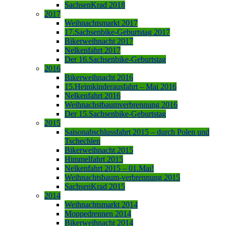
SachsenKrad 2018
2017
Weihnachtsmarkt 2017
17.Sachsenbike-Geburtstag 2017
Bikerweihnacht 2017
Nelkenfahrt 2017
Der 16.Sachsenbike-Geburtstag
2016
Bikerweihnacht 2016
15.Heimkinderausfahrt – Mai 2016
Nelkenfahrt 2016
Weihnachstbaumverbrennung 2016
Der 15.Sachsenbike-Geburtstag
2015
Saisonabschlussfahrt 2015 – durch Polen und
Tschechien
Bikerweihnacht 2015
Himmelfahrt 2015
Nelkenfahrt 2015 – 01.Mai!
Weihnachtsbaum-verbrennung 2015
SachsenKrad 2015
2014
Weihnachtsmarkt 2014
Moppedrennen 2014
Bikerweihnacht 2014