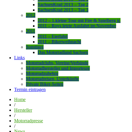
SachsenKrad 2013 – Tag 2
SachsenKrad 2013 – Tag 3
2012
2012 – 1.kleine Tour mit Fire & Spielberg jr.
2011 – Roys letzte Ausfahrt im November
2011
2011 – Eierfahrt
2011 – Bikerweihnacht
Sonstiges
Das Motorradland Sachsen
Links
Motorradclubs, Vereine/Verbände
Motorradhersteller und Importeure
Motorradzubehör
Motorradreisen, Unterkünfte
Private Biker-Seiten
Termin eintragen
Home
/
Hersteller
/
Motorradpresse
/
News