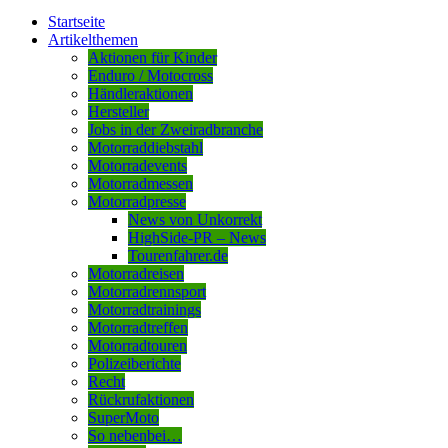
Startseite
Artikelthemen
Aktionen für Kinder
Enduro / Motocross
Händleraktionen
Hersteller
Jobs in der Zweiradbranche
Motorraddiebstahl
Motorradevents
Motorradmessen
Motorradpresse
News von Unkorrekt
HighSide-PR – News
Tourenfahrer.de
Motorradreisen
Motorradrennsport
Motorradtrainings
Motorradtreffen
Motorradtouren
Polizeiberichte
Recht
Rückrufaktionen
SuperMoto
So nebenbei…