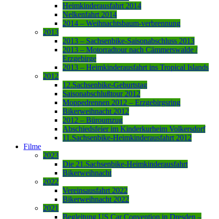
Heimkinderausfahrt 2014
Nelkenfahrt 2014
2014 – Weihnachtsbaum-verbrennung
2013
2013 – Sachsenbike-Saisonabschluss 2013
2013 – Motorradtour nach Cämmerswalde /
Erzgebirge
2013 – Heimkinderausfahrt ins Tropical Islands
2012
12.Sachsenbike-Geburtstag
Saisonabschlußtour 2012
Moppedrennen 2012 – Erzgebirgsring
Bikerweihnacht 2012
2012 – Büroumzug
Abschiedsfeier im Kinderkurheim Volkersdorf
11.Sachsenbike-Heimkinderausfahrt 2012
Filme
2023
Die 21.Sachsenbike-Heimkinderausfahrt
Bikerweihnacht
2022
Vereinsausfahrt 2022
Bikerweihnacht 2022
2021
Begleitung US Car Convention in Dresden –