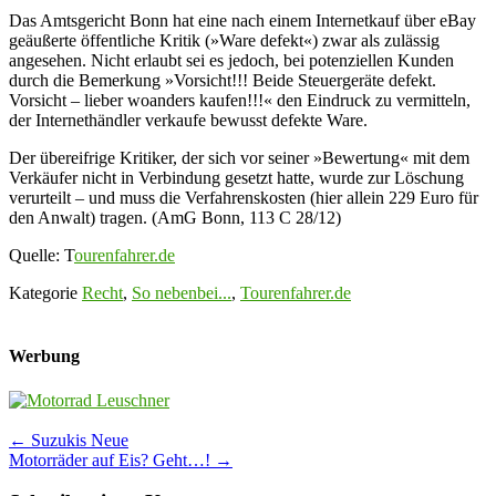
Das Amtsgericht Bonn hat eine nach einem Internetkauf über eBay
geäußerte öffentliche Kritik (»Ware defekt«) zwar als zulässig
angesehen. Nicht erlaubt sei es jedoch, bei potenziellen Kunden
durch die Bemerkung »Vorsicht!!! Beide Steuergeräte defekt.
Vorsicht – lieber woanders kaufen!!!« den Eindruck zu vermitteln,
der Internethändler verkaufe bewusst defekte Ware.
Der übereifrige Kritiker, der sich vor seiner »Bewertung« mit dem
Verkäufer nicht in Verbindung gesetzt hatte, wurde zur Löschung
verurteilt – und muss die Verfahrenskosten (hier allein 229 Euro für
den Anwalt) tragen. (AmG Bonn, 113 C 28/12)
Quelle: T
ourenfahrer.de
Kategorie
Recht
,
So nebenbei...
,
Tourenfahrer.de
Werbung
Post
←
Suzukis Neue
Motorräder auf Eis? Geht…!
→
navigation