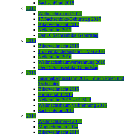
SachsenKrad 2018
2017
Weihnachtsmarkt 2017
17.Sachsenbike-Geburtstag 2017
Bikerweihnacht 2017
Nelkenfahrt 2017
Der 16.Sachsenbike-Geburtstag
2016
Bikerweihnacht 2016
15.Heimkinderausfahrt – Mai 2016
Nelkenfahrt 2016
Weihnachstbaumverbrennung 2016
Der 15.Sachsenbike-Geburtstag
2015
Saisonabschlussfahrt 2015 – durch Polen und
Tschechien
Bikerweihnacht 2015
Himmelfahrt 2015
Nelkenfahrt 2015 – 01.Mai!
Weihnachtsbaum-verbrennung 2015
SachsenKrad 2015
2014
Weihnachtsmarkt 2014
Moppedrennen 2014
Bikerweihnacht 2014