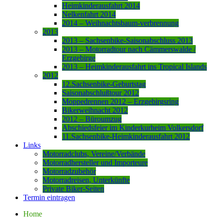
Heimkinderausfahrt 2014
Nelkenfahrt 2014
2014 – Weihnachtsbaum-verbrennung
2013
2013 – Sachsenbike-Saisonabschluss 2013
2013 – Motorradtour nach Cämmerswalde /
Erzgebirge
2013 – Heimkinderausfahrt ins Tropical Islands
2012
12.Sachsenbike-Geburtstag
Saisonabschlußtour 2012
Moppedrennen 2012 – Erzgebirgsring
Bikerweihnacht 2012
2012 – Büroumzug
Abschiedsfeier im Kinderkurheim Volkersdorf
11.Sachsenbike-Heimkinderausfahrt 2012
Links
Motorradclubs, Vereine/Verbände
Motorradhersteller und Importeure
Motorradzubehör
Motorradreisen, Unterkünfte
Private Biker-Seiten
Termin eintragen
Home