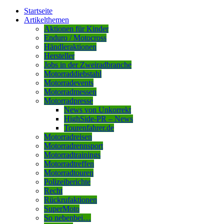
Startseite
Artikelthemen
Aktionen für Kinder
Enduro / Motocross
Händleraktionen
Hersteller
Jobs in der Zweiradbranche
Motorraddiebstahl
Motorradevents
Motorradmessen
Motorradpresse
News von Unkorrekt
HighSide-PR – News
Tourenfahrer.de
Motorradreisen
Motorradrennsport
Motorradtrainings
Motorradtreffen
Motorradtouren
Polizeiberichte
Recht
Rückrufaktionen
SuperMoto
So nebenbei…