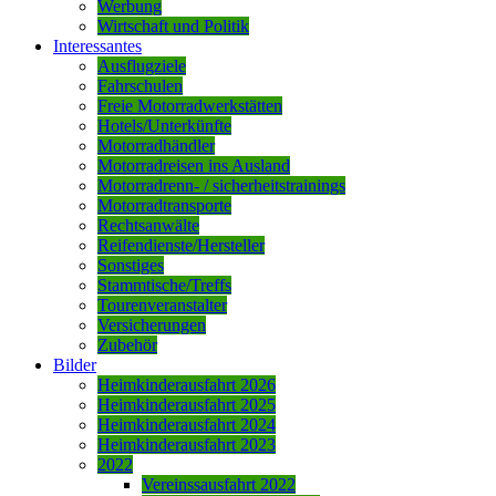
Werbung
Wirtschaft und Politik
Interessantes
Ausflugziele
Fahrschulen
Freie Motorradwerkstätten
Hotels/Unterkünfte
Motorradhändler
Motorradreisen ins Ausland
Motorradrenn- / sicherheitstrainings
Motorradtransporte
Rechtsanwälte
Reifendienste/Hersteller
Sonstiges
Stammtische/Treffs
Tourenveranstalter
Versicherungen
Zubehör
Bilder
Heimkinderausfahrt 2026
Heimkinderausfahrt 2025
Heimkinderausfahrt 2024
Heimkinderausfahrt 2023
2022
Vereinssausfahrt 2022