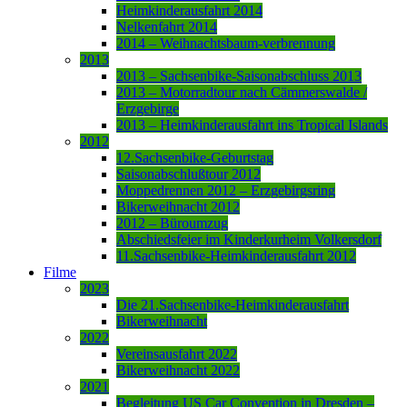
Heimkinderausfahrt 2014
Nelkenfahrt 2014
2014 – Weihnachtsbaum-verbrennung
2013
2013 – Sachsenbike-Saisonabschluss 2013
2013 – Motorradtour nach Cämmerswalde /
Erzgebirge
2013 – Heimkinderausfahrt ins Tropical Islands
2012
12.Sachsenbike-Geburtstag
Saisonabschlußtour 2012
Moppedrennen 2012 – Erzgebirgsring
Bikerweihnacht 2012
2012 – Büroumzug
Abschiedsfeier im Kinderkurheim Volkersdorf
11.Sachsenbike-Heimkinderausfahrt 2012
Filme
2023
Die 21.Sachsenbike-Heimkinderausfahrt
Bikerweihnacht
2022
Vereinsausfahrt 2022
Bikerweihnacht 2022
2021
Begleitung US Car Convention in Dresden –