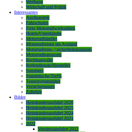
Werbung
Wirtschaft und Politik
Interessantes
Ausflugziele
Fahrschulen
Freie Motorradwerkstätten
Hotels/Unterkünfte
Motorradhändler
Motorradreisen ins Ausland
Motorradrenn- / sicherheitstrainings
Motorradtransporte
Rechtsanwälte
Reifendienste/Hersteller
Sonstiges
Stammtische/Treffs
Tourenveranstalter
Versicherungen
Zubehör
Bilder
Heimkinderausfahrt 2026
Heimkinderausfahrt 2025
Heimkinderausfahrt 2024
Heimkinderausfahrt 2023
2022
Vereinssausfahrt 2022