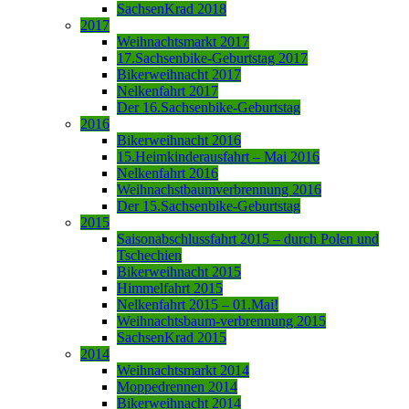
SachsenKrad 2018
2017
Weihnachtsmarkt 2017
17.Sachsenbike-Geburtstag 2017
Bikerweihnacht 2017
Nelkenfahrt 2017
Der 16.Sachsenbike-Geburtstag
2016
Bikerweihnacht 2016
15.Heimkinderausfahrt – Mai 2016
Nelkenfahrt 2016
Weihnachstbaumverbrennung 2016
Der 15.Sachsenbike-Geburtstag
2015
Saisonabschlussfahrt 2015 – durch Polen und
Tschechien
Bikerweihnacht 2015
Himmelfahrt 2015
Nelkenfahrt 2015 – 01.Mai!
Weihnachtsbaum-verbrennung 2015
SachsenKrad 2015
2014
Weihnachtsmarkt 2014
Moppedrennen 2014
Bikerweihnacht 2014