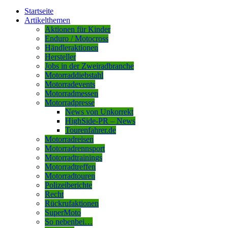
Startseite
Artikelthemen
Aktionen für Kinder
Enduro / Motocross
Händleraktionen
Hersteller
Jobs in der Zweiradbranche
Motorraddiebstahl
Motorradevents
Motorradmessen
Motorradpresse
News von Unkorrekt
HighSide-PR – News
Tourenfahrer.de
Motorradreisen
Motorradrennsport
Motorradtrainings
Motorradtreffen
Motorradtouren
Polizeiberichte
Recht
Rückrufaktionen
SuperMoto
So nebenbei…