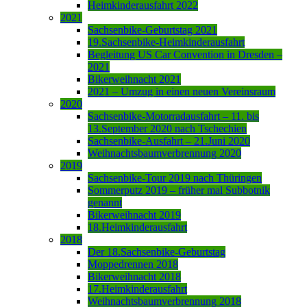
Heimkinderausfahrt 2022
2021
Sachsenbike-Geburtstag 2021
19.Sachsenbike-Heimkinderausfahrt
Begleitung US Car Convention in Dresden –
2021
Bikerweihnacht 2021
2021 – Umzug in einen neuen Vereinsraum
2020
Sachsenbike-Motorradausfahrt – 11. bis
13.September 2020 nach Tschechien
Sachsenbike-Ausfahrt – 21.Juni 2020
Weihnachtsbaumverbrennung 2020
2019
Sachsenbike-Tour 2019 nach Thüringen
Sommerputz 2019 – früher mal Subbotnik
genannt
Bikerweihnacht 2019
18.Heimkinderausfahrt
2018
Der 18.Sachsenbike-Geburtstag
Moppedrennen 2018
Bikerweihnacht 2018
17.Heimkinderausfahrt
Weihnachtsbaumverbrennung 2018