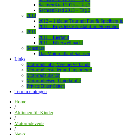
SachsenKrad 2013 – Tag 2
SachsenKrad 2013 – Tag 3
2012
2012 – 1.kleine Tour mit Fire & Spielberg jr.
2011 – Roys letzte Ausfahrt im November
2011
2011 – Eierfahrt
2011 – Bikerweihnacht
Sonstiges
Das Motorradland Sachsen
Links
Motorradclubs, Vereine/Verbände
Motorradhersteller und Importeure
Motorradzubehör
Motorradreisen, Unterkünfte
Private Biker-Seiten
Termin eintragen
Home
/
Aktionen für Kinder
/
Motorradevents
/
News