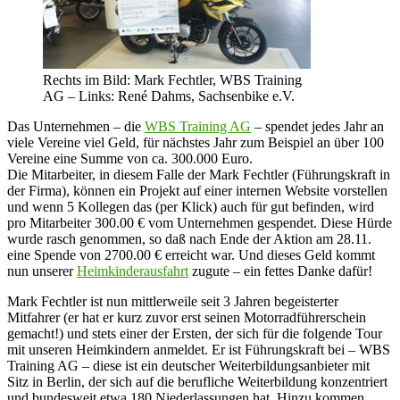
Rechts im Bild: Mark Fechtler, WBS Training
AG – Links: René Dahms, Sachsenbike e.V.
Das Unternehmen – die
WBS Training AG
– spendet jedes Jahr an
viele Vereine viel Geld, für nächstes Jahr zum Beispiel an über 100
Vereine eine Summe von ca. 300.000 Euro.
Die Mitarbeiter, in diesem Falle der Mark Fechtler (Führungskraft in
der Firma), können ein Projekt auf einer internen Website vorstellen
und wenn 5 Kollegen das (per Klick) auch für gut befinden, wird
pro Mitarbeiter 300.00 € vom Unternehmen gespendet. Diese Hürde
wurde rasch genommen, so daß nach Ende der Aktion am 28.11.
eine Spende von 2700.00 € erreicht war. Und dieses Geld kommt
nun unserer
Heimkinderausfahrt
zugute – ein fettes Danke dafür!
Mark Fechtler ist nun mittlerweile seit 3 Jahren begeisterter
Mitfahrer (er hat er kurz zuvor erst seinen Motorradführerschein
gemacht!) und stets einer der Ersten, der sich für die folgende Tour
mit unseren Heimkindern anmeldet. Er ist Führungskraft bei – WBS
Training AG – diese ist ein deutscher Weiterbildungsanbieter mit
Sitz in Berlin, der sich auf die berufliche Weiterbildung konzentriert
und bundesweit etwa 180 Niederlassungen hat. Hinzu kommen