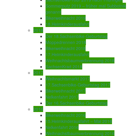
Sommerputz 2019 – früher mal Subbotnik
genannt
Bikerweihnacht 2019
18.Heimkinderausfahrt
2018
Der 18.Sachsenbike-Geburtstag
Moppedrennen 2018
Bikerweihnacht 2018
17.Heimkinderausfahrt
Weihnachtsbaumverbrennung 2018
SachsenKrad 2018
2017
Weihnachtsmarkt 2017
17.Sachsenbike-Geburtstag 2017
Bikerweihnacht 2017
Nelkenfahrt 2017
Der 16.Sachsenbike-Geburtstag
2016
Bikerweihnacht 2016
15.Heimkinderausfahrt – Mai 2016
Nelkenfahrt 2016
Weihnachstbaumverbrennung 2016