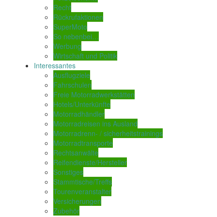
Recht
Rückrufaktionen
SuperMoto
So nebenbei…
Werbung
Wirtschaft und Politik
Interessantes
Ausflugziele
Fahrschulen
Freie Motorradwerkstätten
Hotels/Unterkünfte
Motorradhändler
Motorradreisen ins Ausland
Motorradrenn- / sicherheitstrainings
Motorradtransporte
Rechtsanwälte
Reifendienste/Hersteller
Sonstiges
Stammtische/Treffs
Tourenveranstalter
Versicherungen
Zubehör