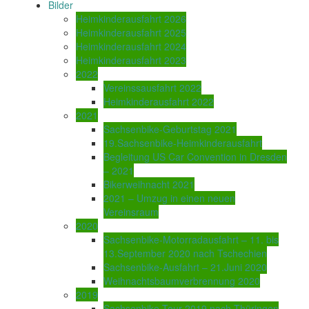
Bilder
Heimkinderausfahrt 2026
Heimkinderausfahrt 2025
Heimkinderausfahrt 2024
Heimkinderausfahrt 2023
2022
Vereinssausfahrt 2022
Heimkinderausfahrt 2022
2021
Sachsenbike-Geburtstag 2021
19.Sachsenbike-Heimkinderausfahrt
Begleitung US Car Convention in Dresden
– 2021
Bikerweihnacht 2021
2021 – Umzug in einen neuen
Vereinsraum
2020
Sachsenbike-Motorradausfahrt – 11. bis
13.September 2020 nach Tschechien
Sachsenbike-Ausfahrt – 21.Juni 2020
Weihnachtsbaumverbrennung 2020
2019
Sachsenbike-Tour 2019 nach Thüringen