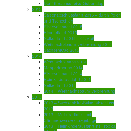
Der 15.Sachsenbike-Geburtstag
2015
Saisonabschlussfahrt 2015 – durch Polen
und Tschechien
Bikerweihnacht 2015
Himmelfahrt 2015
Nelkenfahrt 2015 – 01.Mai!
Weihnachtsbaum-verbrennung 2015
SachsenKrad 2015
2014
Weihnachtsmarkt 2014
Moppedrennen 2014
Bikerweihnacht 2014
Heimkinderausfahrt 2014
Nelkenfahrt 2014
2014 – Weihnachtsbaum-verbrennung
2013
2013 – Sachsenbike-Saisonabschluss
2013
2013 – Motorradtour nach
Cämmerswalde / Erzgebirge
2013 – Heimkinderausfahrt ins Tropical