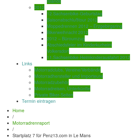
Islands
2012
12.Sachsenbike-Geburtstag
Saisonabschlußtour 2012
Moppedrennen 2012 – Erzgebirgsring
Bikerweihnacht 2012
2012 – Büroumzug
Abschiedsfeier im Kinderkurheim
Volkersdorf
11.Sachsenbike-Heimkinderausfahrt 2012
Links
Motorradclubs, Vereine/Verbände
Motorradhersteller und Importeure
Motorradzubehör
Motorradreisen, Unterkünfte
Private Biker-Seiten
Termin eintragen
Home
/
Motorradrennsport
/
Startplatz 7 für Penz13.com in Le Mans