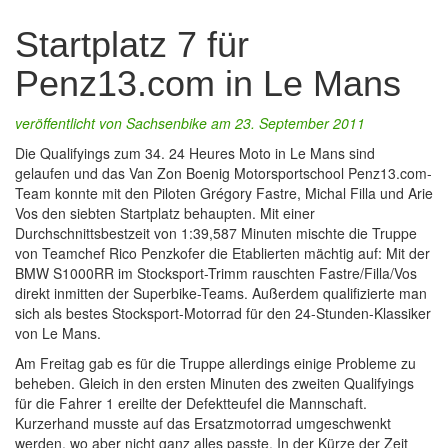
Startplatz 7 für
Penz13.com in Le Mans
veröffentlicht von
Sachsenbike
am 23. September 2011
Die Qualifyings zum 34. 24 Heures Moto in Le Mans sind
gelaufen und das Van Zon Boenig Motorsportschool Penz13.com-
Team konnte mit den Piloten Grégory Fastre, Michal Filla und Arie
Vos den siebten Startplatz behaupten. Mit einer
Durchschnittsbestzeit von 1:39,587 Minuten mischte die Truppe
von Teamchef Rico Penzkofer die Etablierten mächtig auf: Mit der
BMW S1000RR im Stocksport-Trimm rauschten Fastre/Filla/Vos
direkt inmitten der Superbike-Teams. Außerdem qualifizierte man
sich als bestes Stocksport-Motorrad für den 24-Stunden-Klassiker
von Le Mans.
Am Freitag gab es für die Truppe allerdings einige Probleme zu
beheben. Gleich in den ersten Minuten des zweiten Qualifyings
für die Fahrer 1 ereilte der Defektteufel die Mannschaft.
Kurzerhand musste auf das Ersatzmotorrad umgeschwenkt
werden, wo aber nicht ganz alles passte. In der Kürze der Zeit