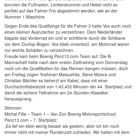
konnten die Fußrasten, Lenkerstummel und Hebel nicht so
perfekt auf das Fahrer-Trio abgestimmt werden, wie an der
Nummer 1 Maschine.
Gegen Ende des Qualifyings für die Fahrer 3 hatte Vos auch noch
einen kleinen Ausrutscher zu verzeichnen. Dem Niederländer
klappte das Vorderrad ein und er schlitterte durch die Schikane
vor dem Dunlop-Bogen. Vos blieb unverletzt, am Motorrad waren
nur leichte Schäden zu verzeichnen.
Freude kam beim Boenig Penz13.com-Team auf. Die B-
Mannschaft hatte nach dem ersten Zeittraining vom Donnerstag
noch um die Qualifikation für das Rennen bangen müssen, doch
am Freitag zogen Yoshinari Matsushita, Steve Mizera und
Christian Bächler so beherzt am Kabel, dass mit einer
Durchschnittsbestzeit von 1:43,432 Minuten der 44. Startplatz und
damit die sichere Teilnahme am 24-Stunden-Klassiker
heraussprang.
Stimmen
Michal Filla – Team 1 – Van Zon Boenig Motorsportschool
Penz13.com – 7. Startplatz:
„Es lief ein klein wenig besser als gestern, aber ich bin noch
immer nicht mit meiner Rundenzeit zufrieden. Wir hatten mit dem