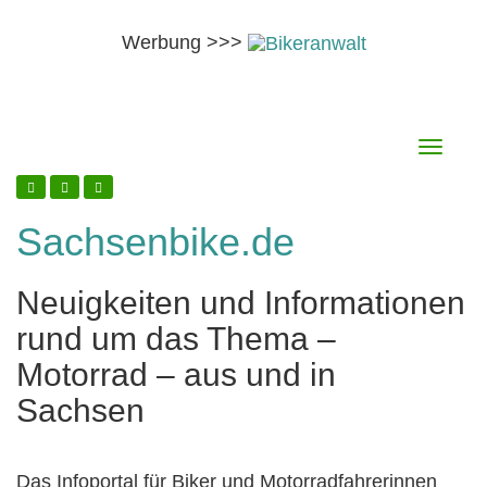
Werbung >>>
Skip
8. August 2026
Toggle
to
navigati
content
Sachsenbike.de
Neuigkeiten und Informationen
rund um das Thema –
Motorrad – aus und in
Sachsen
Das Infoportal für Biker und Motorradfahrerinnen