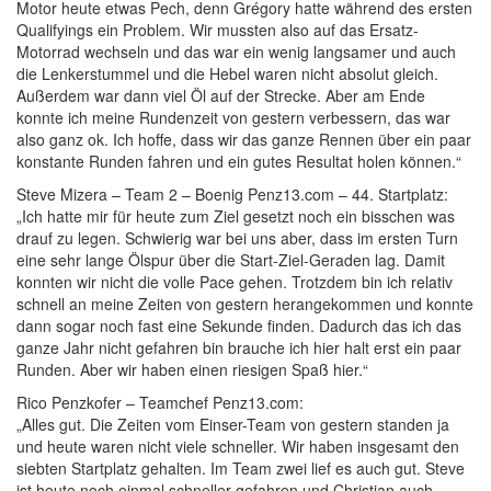
Motor heute etwas Pech, denn Grégory hatte während des ersten
Qualifyings ein Problem. Wir mussten also auf das Ersatz-
Motorrad wechseln und das war ein wenig langsamer und auch
die Lenkerstummel und die Hebel waren nicht absolut gleich.
Außerdem war dann viel Öl auf der Strecke. Aber am Ende
konnte ich meine Rundenzeit von gestern verbessern, das war
also ganz ok. Ich hoffe, dass wir das ganze Rennen über ein paar
konstante Runden fahren und ein gutes Resultat holen können.“
Steve Mizera – Team 2 – Boenig Penz13.com – 44. Startplatz:
„Ich hatte mir für heute zum Ziel gesetzt noch ein bisschen was
drauf zu legen. Schwierig war bei uns aber, dass im ersten Turn
eine sehr lange Ölspur über die Start-Ziel-Geraden lag. Damit
konnten wir nicht die volle Pace gehen. Trotzdem bin ich relativ
schnell an meine Zeiten von gestern herangekommen und konnte
dann sogar noch fast eine Sekunde finden. Dadurch das ich das
ganze Jahr nicht gefahren bin brauche ich hier halt erst ein paar
Runden. Aber wir haben einen riesigen Spaß hier.“
Rico Penzkofer – Teamchef Penz13.com:
„Alles gut. Die Zeiten vom Einser-Team von gestern standen ja
und heute waren nicht viele schneller. Wir haben insgesamt den
siebten Startplatz gehalten. Im Team zwei lief es auch gut. Steve
ist heute noch einmal schneller gefahren und Christian auch.