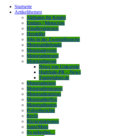
Startseite
Artikelthemen
Aktionen für Kinder
Enduro / Motocross
Händleraktionen
Hersteller
Jobs in der Zweiradbranche
Motorraddiebstahl
Motorradevents
Motorradmessen
Motorradpresse
News von Unkorrekt
HighSide-PR – News
Tourenfahrer.de
Motorradreisen
Motorradrennsport
Motorradtrainings
Motorradtreffen
Motorradtouren
Polizeiberichte
Recht
Rückrufaktionen
SuperMoto
So nebenbei…