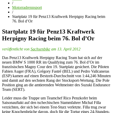
/
Motorradrennsport
/
Startplatz 19 für Penz13 Kraftwerk Herpigny Racing beim
76. Bol d’Or
Startplatz 19 für Penz13 Kraftwerk
Herpigny Racing beim 76. Bol d’Or
veröffentlicht von
Sachsenbike
am 13. April 2012
Das Penz13 Kraftwerk Herpigny Racing Team hat sich auf der
neuen BMW S 1000 RR im Qualifying zum 76. Bol d’Or im
französischen Magny Cour den 19. Startplatz gesichert. Die Piloten
Fabien Auger (FRA), Grégory Fastré (BEL) und Pedro Vallcaneras
(ESP) kamen auf einen Bestzeit-Durchschnitt von 1:44,246 Minuten
und damit auf den sechsten Rang der Stocksport-Wertung. Die Pole
Position ging an die amtierenden Weltmeister des Suzuki Endurance
Team (SERT).
Leider muss die Truppe um Teamchef Rico Penzkofer beim
Saisonauftakt auf den tschechischen Stammfahrer Michal Filla
verzichten, der sich bei einem Test-Sturz verletzte. Filla trug zwar
keine Knochenbrüche davon, doch für die Tortur eines 24-Stunden-