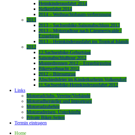
Heimkinderausfahrt 2014
Nelkenfahrt 2014
2014 – Weihnachtsbaum-verbrennung
2013
2013 – Sachsenbike-Saisonabschluss 2013
2013 – Motorradtour nach Cämmerswalde /
Erzgebirge
2013 – Heimkinderausfahrt ins Tropical Islands
2012
12.Sachsenbike-Geburtstag
Saisonabschlußtour 2012
Moppedrennen 2012 – Erzgebirgsring
Bikerweihnacht 2012
2012 – Büroumzug
Abschiedsfeier im Kinderkurheim Volkersdorf
11.Sachsenbike-Heimkinderausfahrt 2012
Links
Motorradclubs, Vereine/Verbände
Motorradhersteller und Importeure
Motorradzubehör
Motorradreisen, Unterkünfte
Private Biker-Seiten
Termin eintragen
Home