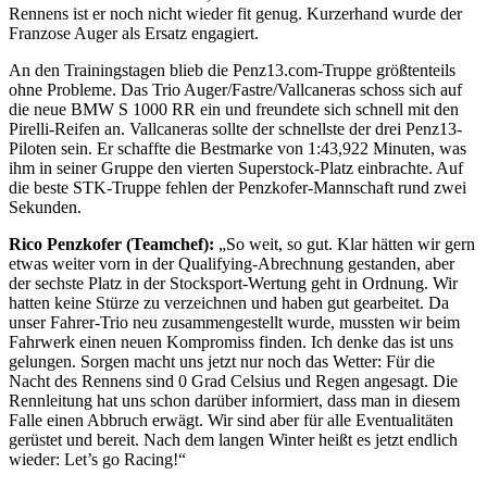
Rennens ist er noch nicht wieder fit genug. Kurzerhand wurde der
Franzose Auger als Ersatz engagiert.
An den Trainingstagen blieb die Penz13.com-Truppe größtenteils
ohne Probleme. Das Trio Auger/Fastre/Vallcaneras schoss sich auf
die neue BMW S 1000 RR ein und freundete sich schnell mit den
Pirelli-Reifen an. Vallcaneras sollte der schnellste der drei Penz13-
Piloten sein. Er schaffte die Bestmarke von 1:43,922 Minuten, was
ihm in seiner Gruppe den vierten Superstock-Platz einbrachte. Auf
die beste STK-Truppe fehlen der Penzkofer-Mannschaft rund zwei
Sekunden.
Rico Penzkofer (Teamchef):
„So weit, so gut. Klar hätten wir gern
etwas weiter vorn in der Qualifying-Abrechnung gestanden, aber
der sechste Platz in der Stocksport-Wertung geht in Ordnung. Wir
hatten keine Stürze zu verzeichnen und haben gut gearbeitet. Da
unser Fahrer-Trio neu zusammengestellt wurde, mussten wir beim
Fahrwerk einen neuen Kompromiss finden. Ich denke das ist uns
gelungen. Sorgen macht uns jetzt nur noch das Wetter: Für die
Nacht des Rennens sind 0 Grad Celsius und Regen angesagt. Die
Rennleitung hat uns schon darüber informiert, dass man in diesem
Falle einen Abbruch erwägt. Wir sind aber für alle Eventualitäten
gerüstet und bereit. Nach dem langen Winter heißt es jetzt endlich
wieder: Let’s go Racing!“