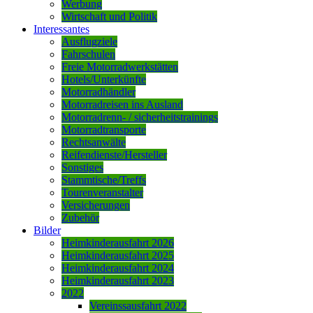
Werbung
Wirtschaft und Politik
Interessantes
Ausflugziele
Fahrschulen
Freie Motorradwerkstätten
Hotels/Unterkünfte
Motorradhändler
Motorradreisen ins Ausland
Motorradrenn- / sicherheitstrainings
Motorradtransporte
Rechtsanwälte
Reifendienste/Hersteller
Sonstiges
Stammtische/Treffs
Tourenveranstalter
Versicherungen
Zubehör
Bilder
Heimkinderausfahrt 2026
Heimkinderausfahrt 2025
Heimkinderausfahrt 2024
Heimkinderausfahrt 2023
2022
Vereinssausfahrt 2022