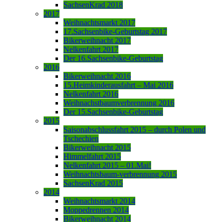
SachsenKrad 2018
2017
Weihnachtsmarkt 2017
17.Sachsenbike-Geburtstag 2017
Bikerweihnacht 2017
Nelkenfahrt 2017
Der 16.Sachsenbike-Geburtstag
2016
Bikerweihnacht 2016
15.Heimkinderausfahrt – Mai 2016
Nelkenfahrt 2016
Weihnachstbaumverbrennung 2016
Der 15.Sachsenbike-Geburtstag
2015
Saisonabschlussfahrt 2015 – durch Polen und
Tschechien
Bikerweihnacht 2015
Himmelfahrt 2015
Nelkenfahrt 2015 – 01.Mai!
Weihnachtsbaum-verbrennung 2015
SachsenKrad 2015
2014
Weihnachtsmarkt 2014
Moppedrennen 2014
Bikerweihnacht 2014