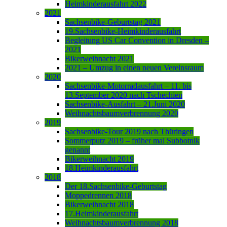
Heimkinderausfahrt 2022
2021
Sachsenbike-Geburtstag 2021
19.Sachsenbike-Heimkinderausfahrt
Begleitung US Car Convention in Dresden –
2021
Bikerweihnacht 2021
2021 – Umzug in einen neuen Vereinsraum
2020
Sachsenbike-Motorradausfahrt – 11. bis
13.September 2020 nach Tschechien
Sachsenbike-Ausfahrt – 21.Juni 2020
Weihnachtsbaumverbrennung 2020
2019
Sachsenbike-Tour 2019 nach Thüringen
Sommerputz 2019 – früher mal Subbotnik
genannt
Bikerweihnacht 2019
18.Heimkinderausfahrt
2018
Der 18.Sachsenbike-Geburtstag
Moppedrennen 2018
Bikerweihnacht 2018
17.Heimkinderausfahrt
Weihnachtsbaumverbrennung 2018